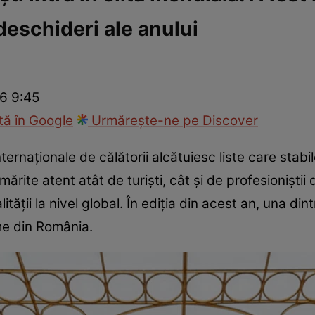
eschideri ale anului
ie
Național
Sport
26 9:45
ă în Google
Urmărește-ne pe Discover
internaționale de călătorii alcătuiesc liste care stabi
ărite atent atât de turiști, cât și de profesioniști
ității la nivel global. În ediția din acest an, una din
me din România.