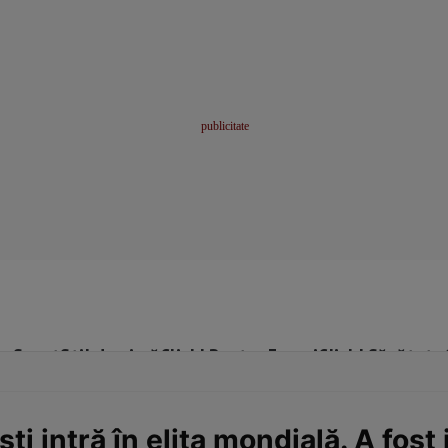
me
Sport
Stil de viață
Click! Pentru Femei
Click! Sănătate
i intră în elita mondială. A fost 