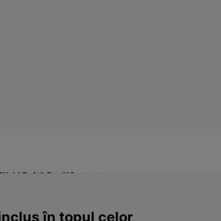
Click! Poftă Bună!
Contact
inclus în topul celor