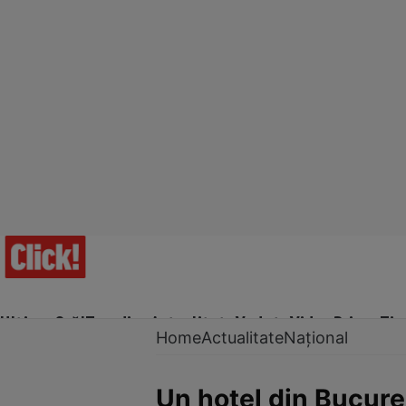
Ultima Oră!
Trending
Actualitate
Vedete
Video
Prime Ti
Home
Actualitate
Național
Un hotel din Bucureșt