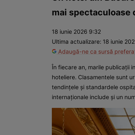
mai spectaculoase d
Război Ucraina-Rusia
Internațional
Fapt divers
Tehnolog
18 iunie 2026 9:32
Ultima actualizare:
18 iunie 20
Adaugă-ne ca sursă preferat
În fiecare an, marile publicații 
hoteliere. Clasamentele sunt urm
tendințele și standardele ospital
internaționale include și un nu