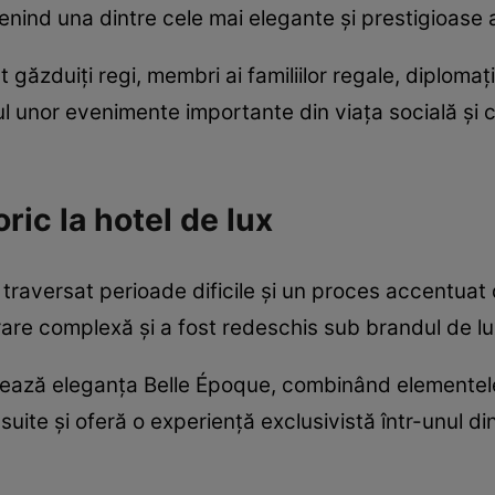
ind una dintre cele mai elegante și prestigioase a
t găzduiți regi, membri ai familiilor regale, diplomaț
rul unor evenimente importante din viața socială și c
ic la hotel de lux
a traversat perioade dificile și un proces accentu
urare complexă și a fost redeschis sub brandul de lu
rează eleganța Belle Époque, combinând elementele 
uite și oferă o experiență exclusivistă într-unul di