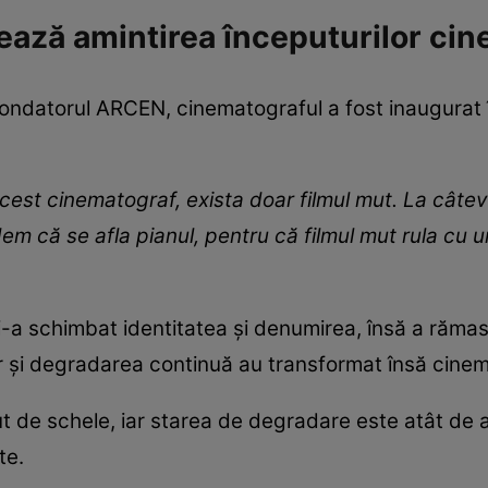
rează amintirea începuturilor cin
fondatorul ARCEN, cinematograful a fost inaugurat î
cest cinematograf, exista doar filmul mut. La câteva
m că se afla pianul, pentru că filmul mut rula cu u
și-a schimbat identitatea și denumirea, însă a răma
ilor și degradarea continuă au transformat însă cinem
nut de schele, iar starea de degradare este atât de
te.