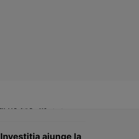
Click! Poftă Bună!
Contact
Investiția ajunge la