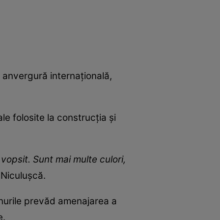
e anvergură internațională,
e folosite la construcția și
vopsit. Sunt mai multe culori,
 Niculușcă.
lanurile prevăd amenajarea a
e.