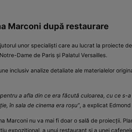
a Marconi după restaurare
jutorul unor specialiști care au lucrat la proiecte d
otre-Dame de Paris și Palatul Versailles.
 inclusiv analize detaliate ale materialelor original
pentru a afla din ce era făcută culoarea, cu ce s-a 
cție, în sala de cinema era roșu”
, a explicat Edmond
ema Marconi nu va mai fi doar o sală de proiecții. P
iu expozițional, a unui restaurant și a unei cafenel