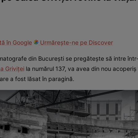
ie
Național
Sport
ă în Google
Urmărește-ne pe Discover
matografe din București se pregătește să intre într
a Griviței
la numărul 137, va avea din nou acoperiș 
re a fost lăsat în paragină.