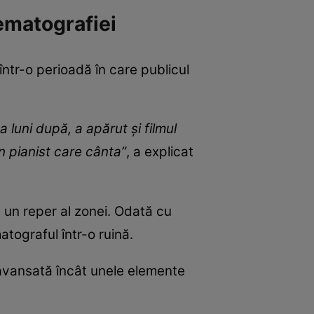
ematografiei
ntr-o perioadă în care publicul
 luni după, a apărut și filmul
n pianist care cânta”
, a explicat
s un reper al zonei. Odată cu
atograful într-o ruină.
 avansată încât unele elemente