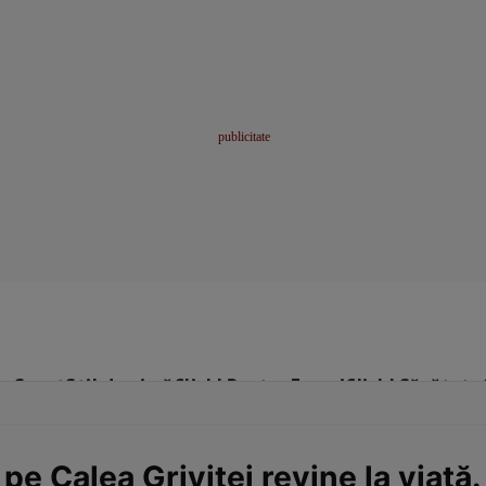
me
Sport
Stil de viață
Click! Pentru Femei
Click! Sănătate
e Calea Griviței revine la viață. 