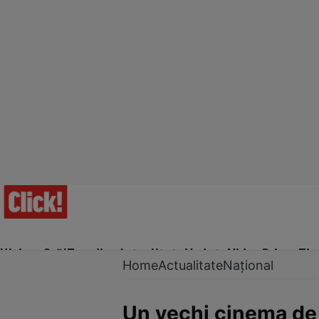
Ultima Oră!
Trending
Actualitate
Vedete
Video
Prime Ti
Home
Actualitate
Național
Un vechi cinema de p