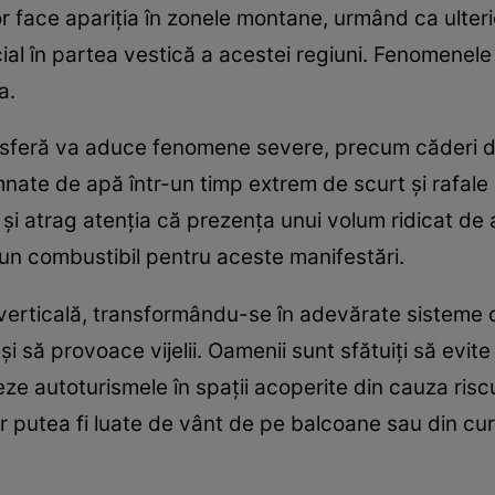
or face apariția în zonele montane, urmând ca ulter
ial în partea vestică a acestei regiuni. Fenomenele
a.
osferă va aduce fenomene severe, precum căderi de 
mnate de apă într-un timp extrem de scurt și rafale 
i atrag atenția că prezența unui volum ridicat de a
 un combustibil pentru aceste manifestări.
 verticală, transformându-se în adevărate sisteme
i să provoace vijelii. Oamenii sunt sfătuiți să evite
eze autoturismele în spații acoperite din cauza riscu
 putea fi luate de vânt de pe balcoane sau din curț