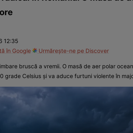
 ore
ie
Național
Sport
6 12:35
ă în Google
Urmărește-ne pe Discover
imbare bruscă a vremii. O masă de aer polar ocean
0 grade Celsius și va aduce furtuni violente în majo