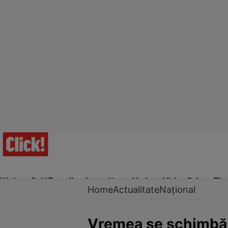
Ultima Oră!
Trending
Actualitate
Vedete
Video
Prime Ti
Home
Actualitate
Național
Vremea se schimbă r