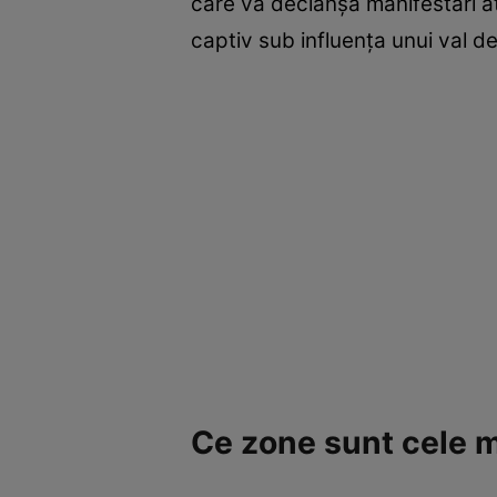
care va declanșa manifestări atm
captiv sub influența unui val de
Ce zone sunt cele ma