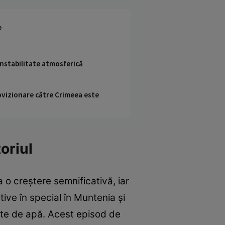
e
instabilitate atmosferică
rovizionare către Crimeea este
oriul
a o creștere semnificativă, iar
tive în special în Muntenia și
nte de apă. Acest episod de