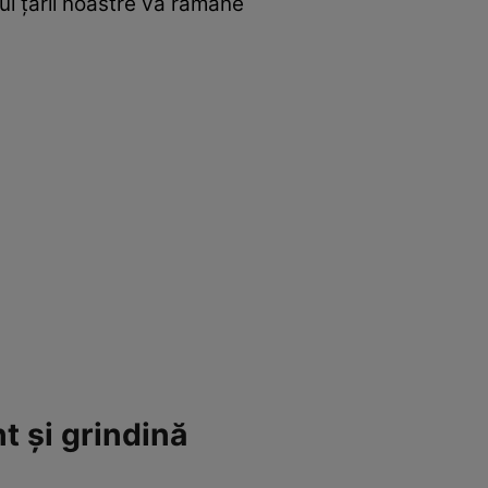
iul țării noastre va rămâne
t și grindină