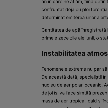
an în care ne aflăm, fiind defin
confruntat deja cu ploi torenția
determinat emiterea unor aler
Cantitatea de apă înregistrată l
primele zece zile ale lunii, o sta
Instabilitatea atmos
Fenomenele extreme nu par să pă
De această dată, specialiștii î
nucleu de aer polar-oceanic. Ac
de joi își va face simțită prezen
masa de aer tropical, cald și î