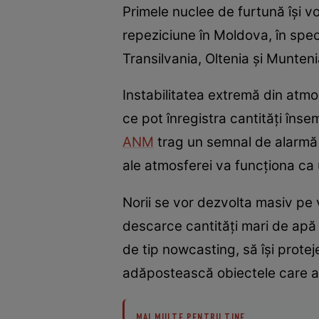
Primele nuclee de furtună își v
repeziciune în Moldova, în spec
Transilvania, Oltenia și Munteni
Instabilitatea extremă din atm
ce pot înregistra cantități înse
ANM
trag un semnal de alarmă ș
ale atmosferei va funcționa ca
Norii se vor dezvolta masiv pe
descarce cantități mari de apă ș
de tip nowcasting, să își protej
adăpostească obiectele care ar
MAI MULTE PENTRU TINE