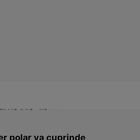
Click! Poftă Bună!
Contact
r polar va cuprinde