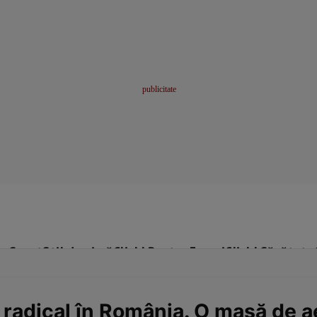
me
Sport
Stil de viață
Click! Pentru Femei
Click! Sănătate
adical în România. O masă de ae