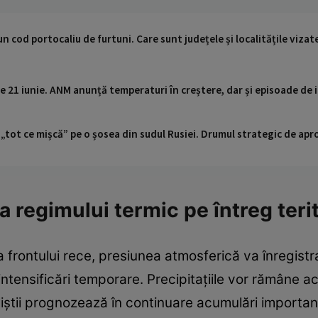
un cod portocaliu de furtuni. Care sunt județele și localitățile vizat
e 21 iunie. ANM anunță temperaturi în creștere, dar și episoade de 
 „tot ce mișcă” pe o șosea din sudul Rusiei. Drumul strategic de ap
 regimului termic pe întreg terit
a frontului rece, presiunea atmosferică va înregistr
ntensificări temporare. Precipitațiile vor rămâne ac
iștii prognozează în continuare acumulări importa