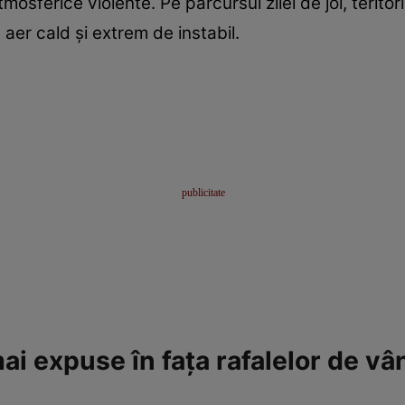
osferice violente. Pe parcursul zilei de joi, teritor
 aer cald și extrem de instabil.
i expuse în fața rafalelor de vân