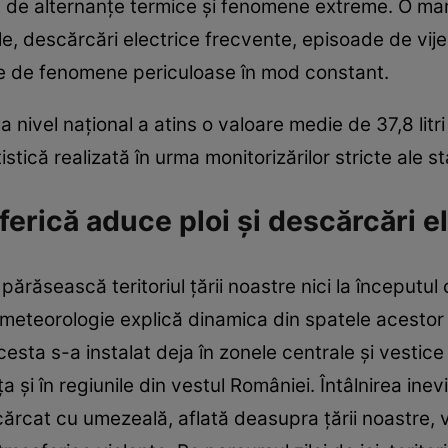
it de alternanțe termice și fenomene extreme. O mare
le, descărcări electrice frecvente, episoade de vije
te de fenomene periculoase în mod constant.
a nivel național a atins o valoare medie de 37,8 litr
tistică realizată în urma monitorizărilor stricte ale st
ferică aduce ploi și descărcări e
răsească teritoriul țării noastre nici la începutul 
n meteorologie explică dinamica din spatele acestor
esta s-a instalat deja în zonele centrale și vestice
ța și în regiunile din vestul României. Întâlnirea inev
ncărcat cu umezeală, aflată deasupra țării noastre, 