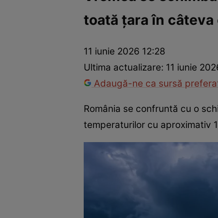
toată țara în câteva
Război Ucraina-Rusia
Internațional
Fapt divers
Tehnolog
11 iunie 2026 12:28
Ultima actualizare:
11 iunie 202
Adaugă-ne ca sursă preferat
România se confruntă cu o sch
temperaturilor cu aproximativ 1