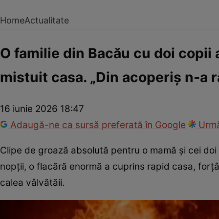
Home
Actualitate
O familie din Bacău cu doi copii 
mistuit casa. „Din acoperiș n-a 
16 iunie 2026 18:47
Adaugă-ne ca sursă preferată în Google
Urmă
Clipe de groază absolută pentru o mamă și cei doi c
nopții, o flacără enormă a cuprins rapid casa, forț
calea vâlvătăii.