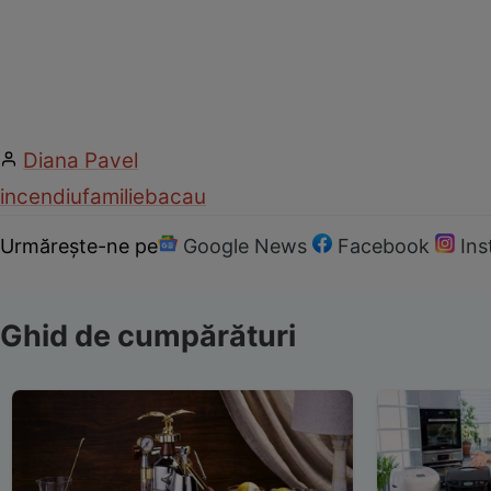
Diana Pavel
incendiu
familie
bacau
Urmărește-ne pe
Google News
Facebook
In
Ghid de cumpărături