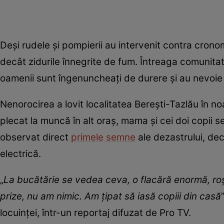
Deși rudele și pompierii au intervenit contra crono
decât zidurile înnegrite de fum. Întreaga comunitat
oamenii sunt îngenuncheați de durere și au nevoie 
Nenorocirea a lovit localitatea Berești-Tazlău în noa
plecat la muncă în alt oraș, mama și cei doi copii 
observat direct
primele semne
ale dezastrului, dec
electrică.
„
La bucătărie se vedea ceva, o flacără enormă, roşi
prize, nu am nimic. Am ţipat să iasă copiii din casă
locuinței, într-un reportaj difuzat de Pro TV.