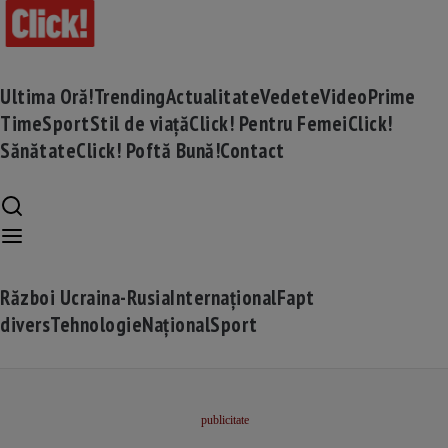
Ultima Oră!
Trending
Actualitate
Vedete
Video
Prime
Time
Sport
Stil de viață
Click! Pentru Femei
Click!
Sănătate
Click! Poftă Bună!
Contact
Război Ucraina-Rusia
Internațional
Fapt
divers
Tehnologie
Național
Sport