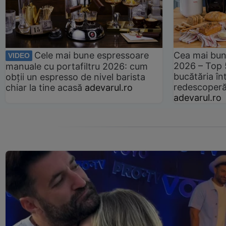
Cele mai bune espressoare
Cea mai bun
VIDEO
2026 – Top 
manuale cu portafiltru 2026: cum
bucătăria înt
obții un espresso de nivel barista
redescoperă 
chiar la tine acasă
adevarul.ro
adevarul.ro