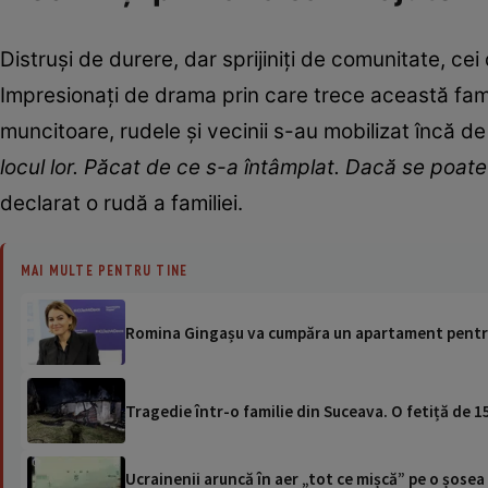
Distruși de durere, dar sprijiniți de comunitate, cei
Impresionați de drama prin care trece această fami
muncitoare, rudele și vecinii s-au mobilizat încă de l
locul lor. Păcat de ce s-a întâmplat. Dacă se poate
declarat o rudă a familiei.
MAI MULTE PENTRU TINE
Romina Gingașu va cumpăra un apartament pentru f
Tragedie într-o familie din Suceava. O fetiță de 1
Ucrainenii aruncă în aer „tot ce mișcă” pe o șose