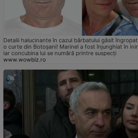
Detalii halucinante în cazul bărbatului găsit îngropat
o curte din Botoșani! Marinel a fost înjunghiat în ini
iar concubina lui se numără printre suspecți
www.wowbiz.ro