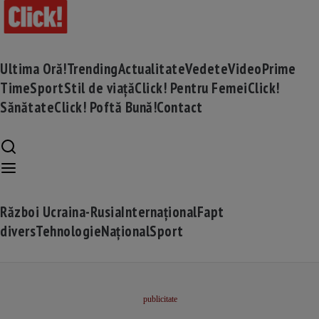
Ultima Oră!
Trending
Actualitate
Vedete
Video
Prime
Time
Sport
Stil de viață
Click! Pentru Femei
Click!
Sănătate
Click! Poftă Bună!
Contact
Război Ucraina-Rusia
Internațional
Fapt
divers
Tehnologie
Național
Sport