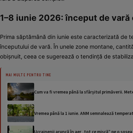
1–8 iunie 2026: început de vară 
Prima săptămână din iunie este caracterizată de t
începutului de vară. În unele zone montane, cantită
obișnuit, ceea ce sugerează o tendință de stabiliza
MAI MULTE PENTRU TINE
Cum va fi vremea până la sfârșitul primăverii. Me
Vremea până la 1 iunie. ANM semnalează temperat
Ucrainenii aruncă în aer „tot ce mișcă” pe o șose