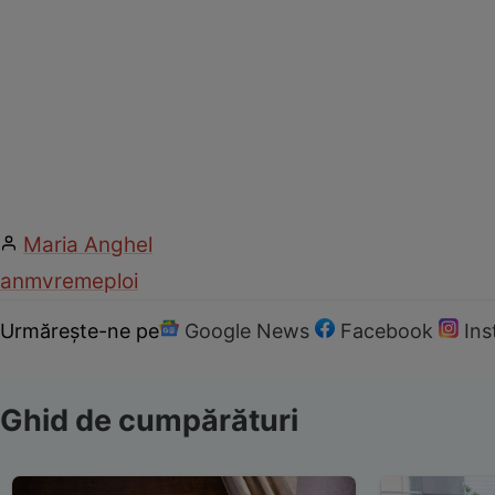
Maria Anghel
anm
vreme
ploi
Urmărește-ne pe
Google News
Facebook
In
Ghid de cumpărături