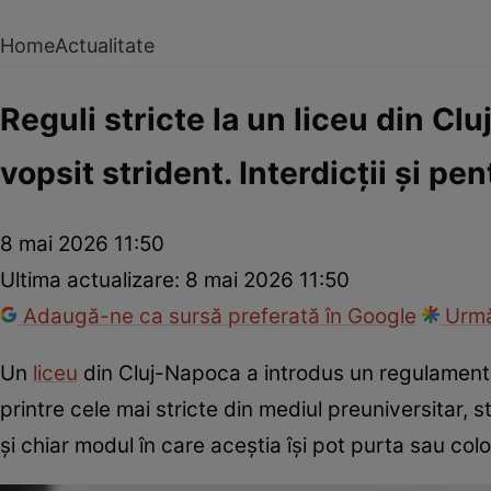
Home
Actualitate
Reguli stricte la un liceu din Clu
vopsit strident. Interdicții și p
8 mai 2026 11:50
Ultima actualizare:
8 mai 2026 11:50
Adaugă-ne ca sursă preferată în Google
Urmă
Un
liceu
din Cluj-Napoca a introdus un regulament i
printre cele mai stricte din mediul preuniversitar, s
și chiar modul în care aceștia își pot purta sau colo