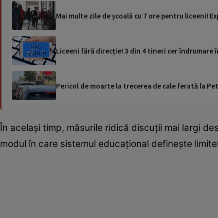
Mai multe zile de școală cu 7 ore pentru liceeni! Ex
Liceeni fără direcție! 3 din 4 tineri cer îndrumare 
Pericol de moarte la trecerea de cale ferată la Pet
În același timp, măsurile ridică discuții mai largi de
modul în care sistemul educațional definește limitele