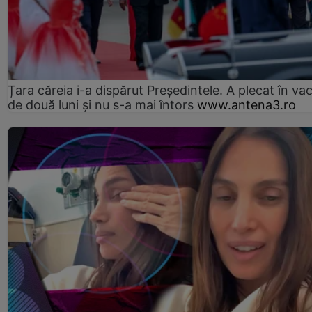
Țara căreia i-a dispărut Președintele. A plecat în va
de două luni și nu s-a mai întors
www.antena3.ro