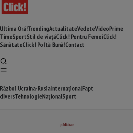
Ultima Oră!
Trending
Actualitate
Vedete
Video
Prime
Time
Sport
Stil de viață
Click! Pentru Femei
Click!
Sănătate
Click! Poftă Bună!
Contact
Război Ucraina-Rusia
Internațional
Fapt
divers
Tehnologie
Național
Sport