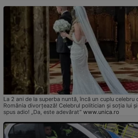
La 2 ani de la superba nuntă, încă un cuplu celebru 
România divorțează! Celebrul politician și soția lui ș
spus adio! „Da, este adevărat”
www.unica.ro