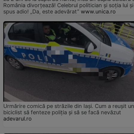
România divorțează! Celebrul politician și soția lui ș
spus adio! „Da, este adevărat”
www.unica.ro
Urmărire comică pe străzile din Iași. Cum a reușit u
biciclist să fenteze poliția și să se facă nevăzut
adevarul.ro