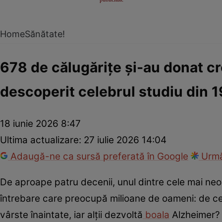
Home
Sănătate!
678 de călugărițe și-au donat cr
descoperit celebrul studiu din 
18 iunie 2026 8:47
Ultima actualizare:
27 iulie 2026 14:04
Adaugă-ne ca sursă preferată în Google
Urmă
De aproape patru decenii, unul dintre cele mai neo
întrebare care preocupă milioane de oameni: de ce 
vârste înaintate, iar alții dezvoltă
boala
Alzheimer? Î