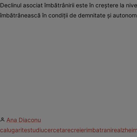
Declinul asociat îmbătrânirii este în creștere la niv
îmbătrânească în condiții de demnitate și autonom
Ana Diaconu
calugarite
studiu
cercetare
creier
imbatranire
alzhei