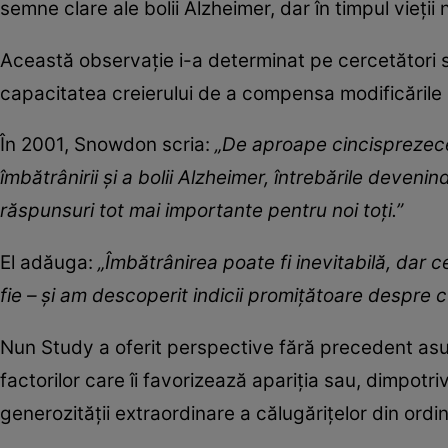
semne clare ale bolii Alzheimer, dar în timpul vieț
Această observație i-a determinat pe cercetători s
capacitatea creierului de a compensa modificările 
În 2001, Snowdon scria:
„De aproape cincisprezec
îmbătrânirii și a bolii Alzheimer, întrebările deveni
răspunsuri tot mai importante pentru noi toți.”
El adăuga:
„Îmbătrânirea poate fi inevitabilă, dar 
fie – și am descoperit indicii promițătoare despre c
Nun Study a oferit perspective fără precedent asu
factorilor care îi favorizează apariția sau, dimpotr
generozității extraordinare a călugărițelor din ord