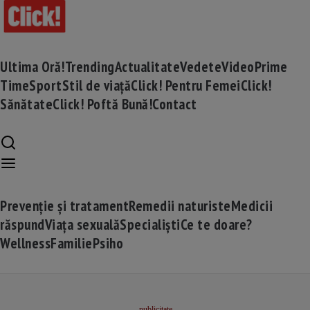
Ultima Oră!
Trending
Actualitate
Vedete
Video
Prime
Time
Sport
Stil de viață
Click! Pentru Femei
Click!
Sănătate
Click! Poftă Bună!
Contact
Prevenție și tratament
Remedii naturiste
Medicii
răspund
Viața sexuală
Specialiști
Ce te doare?
Wellness
Familie
Psiho