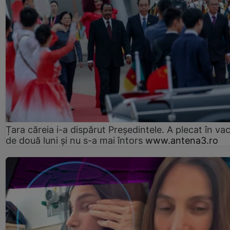
Țara căreia i-a dispărut Președintele. A plecat în va
de două luni și nu s-a mai întors
www.antena3.ro