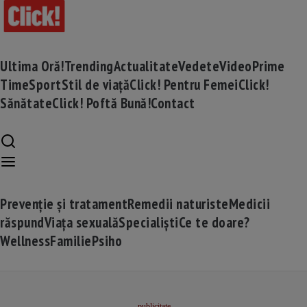
Ultima Oră!
Trending
Actualitate
Vedete
Video
Prime
Time
Sport
Stil de viață
Click! Pentru Femei
Click!
Sănătate
Click! Poftă Bună!
Contact
Prevenție și tratament
Remedii naturiste
Medicii
răspund
Viața sexuală
Specialiști
Ce te doare?
Wellness
Familie
Psiho