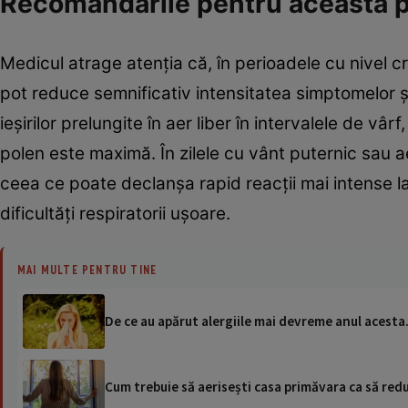
Recomandările pentru această 
Medicul atrage atenția că, în perioadele cu nivel 
pot reduce semnificativ intensitatea simptomelor 
ieșirilor prelungite în aer liber în intervalele de v
polen este maximă. În zilele cu vânt puternic sau 
ceea ce poate declanșa rapid reacții mai intense la p
dificultăți respiratorii ușoare.
MAI MULTE PENTRU TINE
De ce au apărut alergiile mai devreme anul acesta. E
Cum trebuie să aerisești casa primăvara ca să reduc