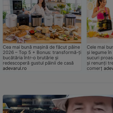
Cea mai bună mașină de făcut pâine
Cele mai bu
2026 – Top 5 + Bonus: transformă-ți
și legume în
bucătăria într-o brutărie și
sucuri proas
redescoperă gustul pâinii de casă
și renunți tr
adevarul.ro
comerț
adev