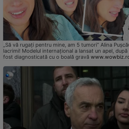
„Să vă rugați pentru mine, am 5 tumori” Alina Pușcău
lacrimi! Modelul internațional a lansat un apel, după
fost diagnosticată cu o boală gravă
www.wowbiz.r