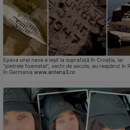
Epava unei nave a ieșit la suprafață în Croația, iar
"pietrele foametei", vechi de secole, au reapărut în R
în Germania
www.antena3.ro