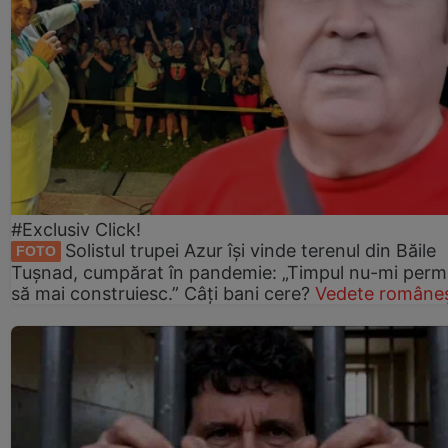
#Exclusiv Click!
Solistul trupei Azur își vinde terenul din Băile
FOTO
Tușnad, cumpărat în pandemie: „Timpul nu-mi perm
să mai construiesc.” Câți bani cere?
Vedete româneș