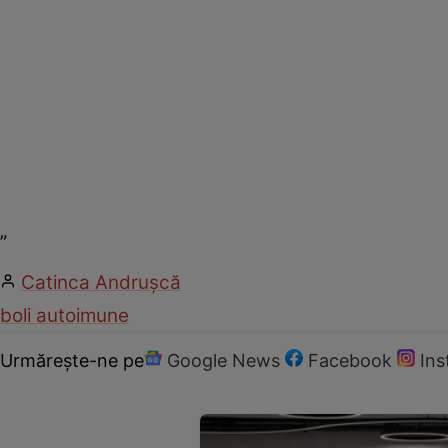
„
Catinca Andrușcă
boli autoimune
Urmărește-ne pe
Google News
Facebook
In