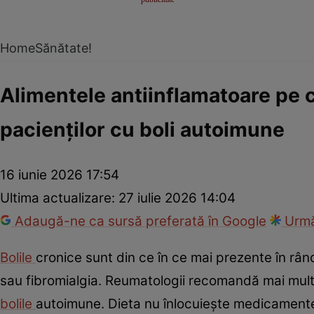
Home
Sănătate!
Alimentele antiinflamatoare pe 
pacienților cu boli autoimune
16 iunie 2026 17:54
Ultima actualizare:
27 iulie 2026 14:04
Adaugă-ne ca sursă preferată în Google
Urmă
Bolile
cronice sunt din ce în ce mai prezente în rându
sau fibromialgia. Reumatologii recomandă mai multe
bolile
autoimune. Dieta nu înlocuiește medicamentele