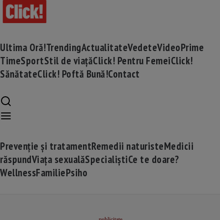
Ultima Oră!
Trending
Actualitate
Vedete
Video
Prime
Time
Sport
Stil de viață
Click! Pentru Femei
Click!
Sănătate
Click! Poftă Bună!
Contact
Prevenție și tratament
Remedii naturiste
Medicii
răspund
Viața sexuală
Specialiști
Ce te doare?
Wellness
Familie
Psiho