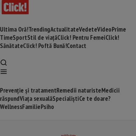
Ultima Oră!
Trending
Actualitate
Vedete
Video
Prime
Time
Sport
Stil de viață
Click! Pentru Femei
Click!
Sănătate
Click! Poftă Bună!
Contact
Prevenție și tratament
Remedii naturiste
Medicii
răspund
Viața sexuală
Specialiști
Ce te doare?
Wellness
Familie
Psiho