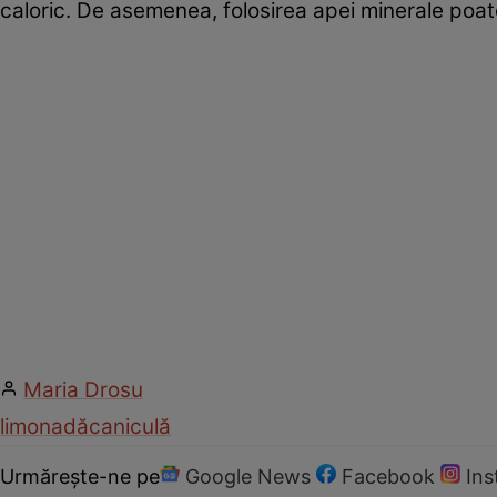
caloric. De asemenea, folosirea apei minerale poate
Maria Drosu
limonadă
caniculă
Urmărește-ne pe
Google News
Facebook
In