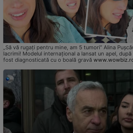
„Să vă rugați pentru mine, am 5 tumori” Alina Pușcău
lacrimi! Modelul internațional a lansat un apel, după
fost diagnosticată cu o boală gravă
www.wowbiz.r