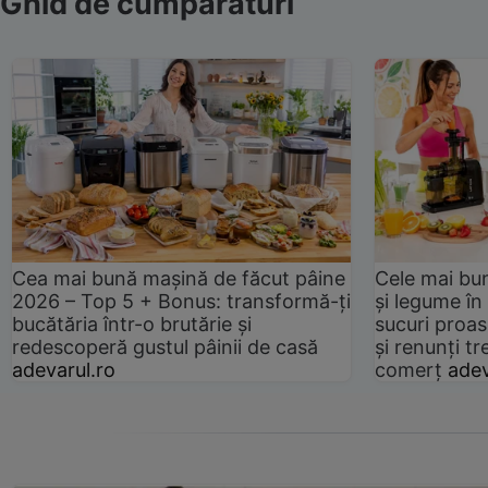
Ghid de cumpărături
Cea mai bună mașină de făcut pâine
Cele mai bu
2026 – Top 5 + Bonus: transformă-ți
și legume în
bucătăria într-o brutărie și
sucuri proas
redescoperă gustul pâinii de casă
și renunți tr
adevarul.ro
comerț
adev