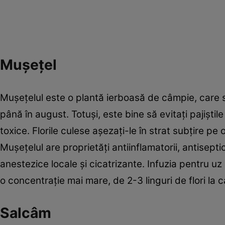
Mușețel
Muşeţelul este o plantă ierboasă de câmpie, care se 
până în august. Totuşi, este bine să evitaţi pajiştil
toxice. Florile culese aşezaţi-le în strat subţire pe o
Muşeţelul are proprietăţi antiinflamatorii, antisepti
anestezice locale şi cicatrizante. Infuzia pentru uz 
o concentraţie mai mare, de 2-3 linguri de flori la 
Salcâm