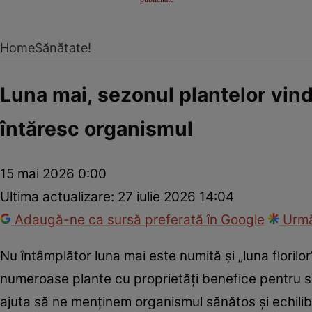
Home
Sănătate!
Luna mai, sezonul plantelor vind
întăresc organismul
15 mai 2026 0:00
Ultima actualizare:
27 iulie 2026 14:04
Adaugă-ne ca sursă preferată în Google
Urmă
Nu întâmplător luna mai este numită şi „luna florilo
numeroase plante cu proprietăţi benefice pentru s
ajuta să ne menţinem organismul sănătos şi echilib