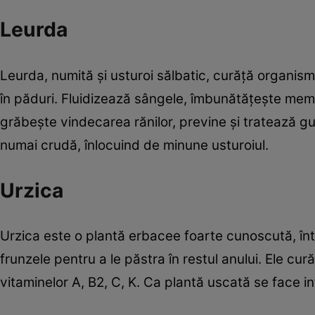
Leurda
Leurda, numită şi usturoi sălbatic, curăţă organism
în păduri. Fluidizează sângele, îmbunătăţeşte mem
grăbeşte vindecarea rănilor, previne şi tratează 
numai crudă, înlocuind de minune usturoiul.
Urzica
Urzica este o plantă erbacee foarte cunoscută, întâ
frunzele pentru a le păstra în restul anului. Ele cură
vitaminelor A, B2, C, K. Ca plantă uscată se face in