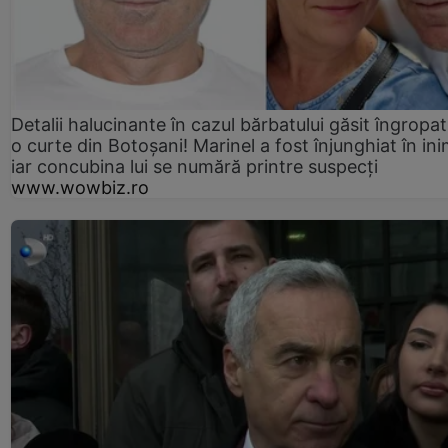
Detalii halucinante în cazul bărbatului găsit îngropat
o curte din Botoșani! Marinel a fost înjunghiat în ini
iar concubina lui se numără printre suspecți
www.wowbiz.ro