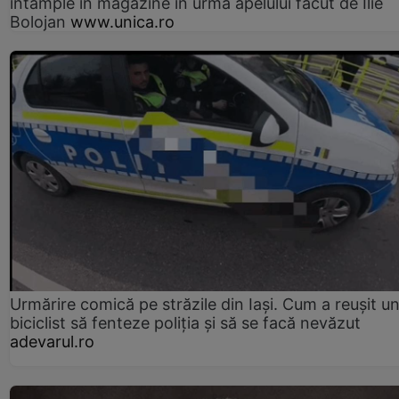
întâmple în magazine în urma apelului făcut de Ilie
Bolojan
www.unica.ro
Urmărire comică pe străzile din Iași. Cum a reușit u
biciclist să fenteze poliția și să se facă nevăzut
adevarul.ro