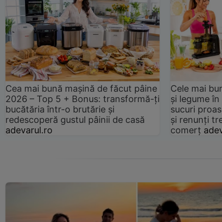
Cea mai bună mașină de făcut pâine
Cele mai bu
2026 – Top 5 + Bonus: transformă-ți
și legume în
bucătăria într-o brutărie și
sucuri proas
redescoperă gustul pâinii de casă
și renunți tr
adevarul.ro
comerț
adev