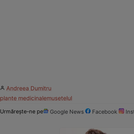
Andreea Dumitru
plante medicinale
musetelul
Urmărește-ne pe
Google News
Facebook
In