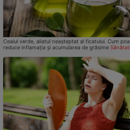
Ceaiul verde, aliatul neașteptat al ficatului. Cum poa
reduce inflamația și acumularea de grăsime
Sănătat