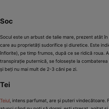
Soc
Socul este un arbust de talie mare, prezent atât în 
care au proprietăţi sudorifice şi diuretice. Este indic
înflorite), pe timp frumos, după ce se ridică roua.
transpiraţie puternică, se foloseşte la combaterea g
şi beţi nu mai mult de 2-3 căni pe zi.
Tei
Teiul
, intens parfumat, are şi puteri vindecătoare. 
atunci când nu poţi să dormi, eşti stresat, agitat şi