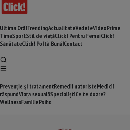
Ultima Oră!
Trending
Actualitate
Vedete
Video
Prime
Time
Sport
Stil de viață
Click! Pentru Femei
Click!
Sănătate
Click! Poftă Bună!
Contact
Prevenție și tratament
Remedii naturiste
Medicii
răspund
Viața sexuală
Specialiști
Ce te doare?
Wellness
Familie
Psiho