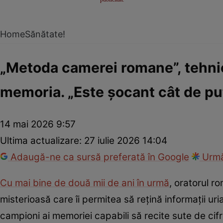
Home
Sănătate!
„Metoda camerei romane”, tehnic
memoria. „Este șocant cât de puț
14 mai 2026 9:57
Ultima actualizare:
27 iulie 2026 14:04
Adaugă-ne ca sursă preferată în Google
Urmă
Cu mai bine de două mii de ani în urmă
, oratorul r
misterioasă care îi permitea să rețină informații uri
campioni ai memoriei capabili să recite sute de cif