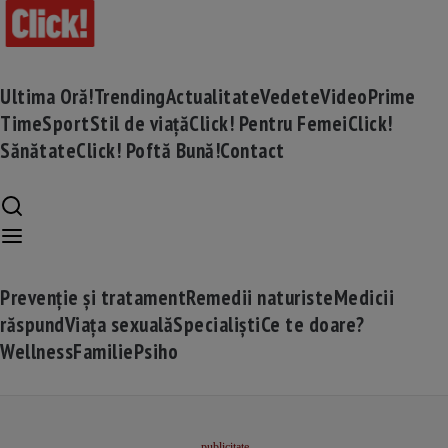
Ultima Oră!
Trending
Actualitate
Vedete
Video
Prime
Time
Sport
Stil de viață
Click! Pentru Femei
Click!
Sănătate
Click! Poftă Bună!
Contact
Prevenție și tratament
Remedii naturiste
Medicii
răspund
Viața sexuală
Specialiști
Ce te doare?
Wellness
Familie
Psiho