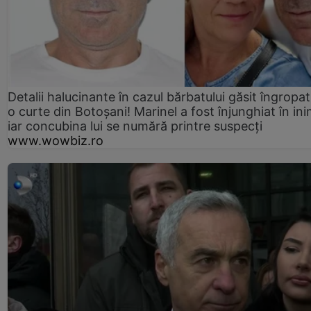
Detalii halucinante în cazul bărbatului găsit îngropat
o curte din Botoșani! Marinel a fost înjunghiat în ini
iar concubina lui se numără printre suspecți
www.wowbiz.ro