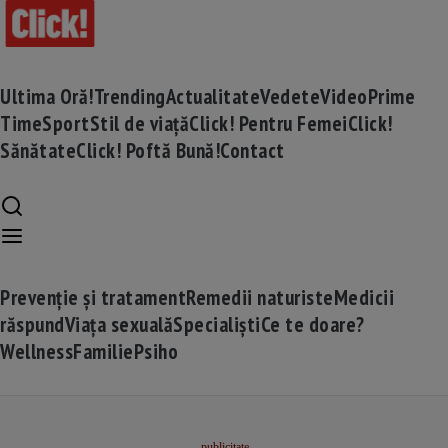
Ultima Oră!
Trending
Actualitate
Vedete
Video
Prime
Time
Sport
Stil de viață
Click! Pentru Femei
Click!
Sănătate
Click! Poftă Bună!
Contact
Prevenție și tratament
Remedii naturiste
Medicii
răspund
Viața sexuală
Specialiști
Ce te doare?
Wellness
Familie
Psiho