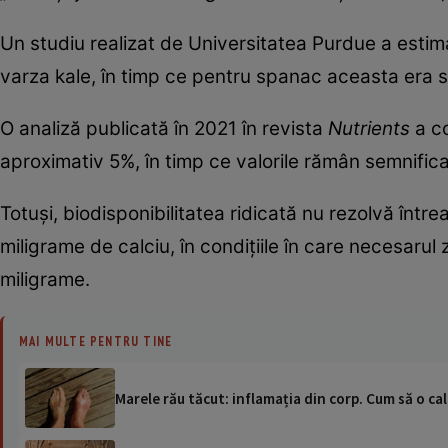
Un studiu realizat de Universitatea Purdue a estim
varza kale, în timp ce pentru spanac aceasta era 
O analiză publicată în 2021 în revista
Nutrients
a co
aproximativ 5%, în timp ce valorile rămân semnificat
Totuși, biodisponibilitatea ridicată nu rezolvă înt
miligrame de calciu, în condițiile în care necesarul
miligrame.
MAI MULTE PENTRU TINE
Marele rău tăcut: inflamația din corp. Cum să o ca