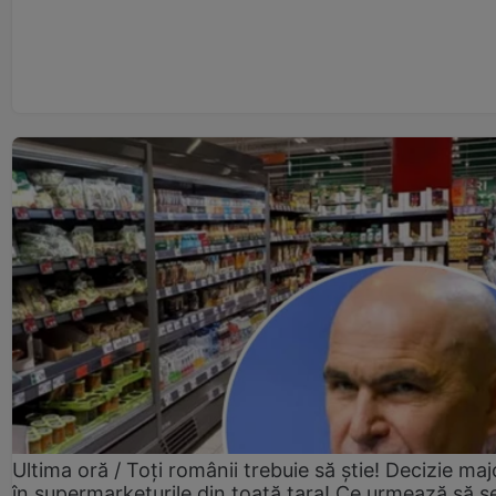
Ultima oră / Toți românii trebuie să știe! Decizie maj
în supermarketurile din toată țara! Ce urmează să s