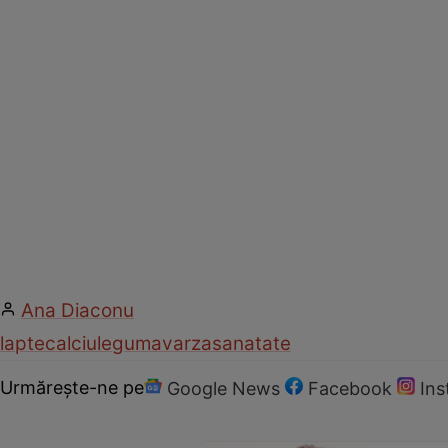
Ana Diaconu
lapte
calciu
leguma
varza
sanatate
Urmărește-ne pe
Google News
Facebook
In