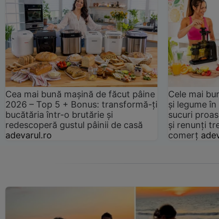
Cea mai bună mașină de făcut pâine
Cele mai bu
2026 – Top 5 + Bonus: transformă-ți
și legume în
bucătăria într-o brutărie și
sucuri proas
redescoperă gustul pâinii de casă
și renunți tr
adevarul.ro
comerț
adev