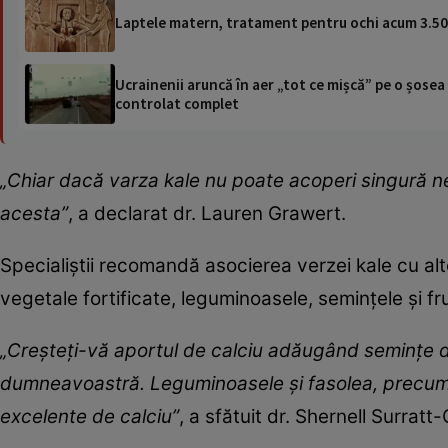
Laptele matern, tratament pentru ochi acum 3.500 d
Ucrainenii aruncă în aer „tot ce mișcă” pe o șose
controlat complet
„Chiar dacă varza kale nu poate acoperi singură ne
acesta”
, a declarat dr. Lauren Grawert.
Specialiștii recomandă asocierea verzei kale cu al
vegetale fortificate, leguminoasele, semințele și f
„Creşteţi-vă aportul de calciu adăugând seminţe de
dumneavoastră. Leguminoasele şi fasolea, precum f
excelente de calciu”
, a sfătuit dr. Shernell Surratt