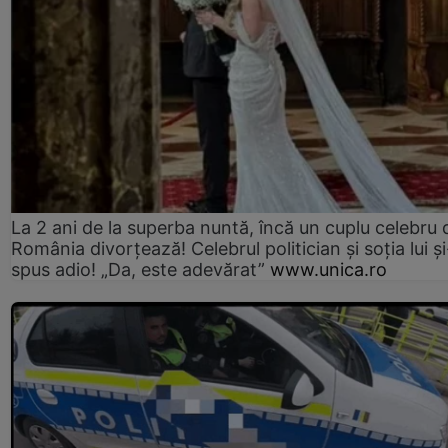
La 2 ani de la superba nuntă, încă un cuplu celebru 
România divorțează! Celebrul politician și soția lui ș
spus adio! „Da, este adevărat”
www.unica.ro