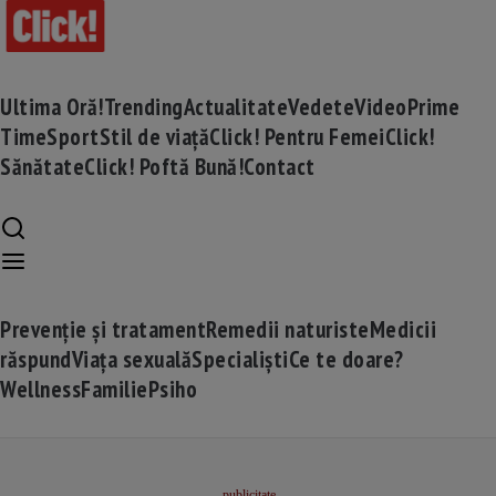
Ultima Oră!
Trending
Actualitate
Vedete
Video
Prime
Time
Sport
Stil de viață
Click! Pentru Femei
Click!
Sănătate
Click! Poftă Bună!
Contact
Prevenție și tratament
Remedii naturiste
Medicii
răspund
Viața sexuală
Specialiști
Ce te doare?
Wellness
Familie
Psiho