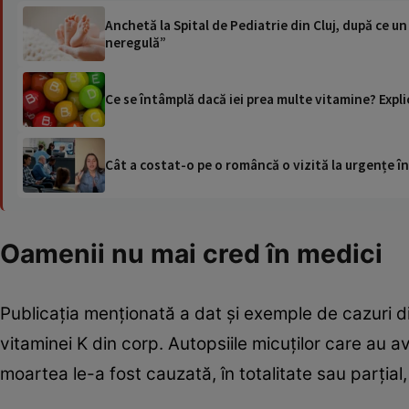
Anchetă la Spital de Pediatrie din Cluj, după ce u
neregulă”
Ce se întâmplă dacă iei prea multe vitamine? Expli
Cât a costat-o pe o româncă o vizită la urgențe în
Oamenii nu mai cred în medici
Publicația menționată a dat și exemple de cazuri d
vitaminei K din corp. Autopsiile micuților care au a
moartea le-a fost cauzată, în totalitate sau parțial,