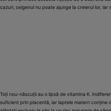
cazuri, oxigenul nu poate ajunge la creierul lor, iar
Toți nou-născuții au o lipsă de vitamina K. Indife
suficient prin placentă, iar laptele matern conține 
alăptați exclusiv la sân la un risc mai mare de sân