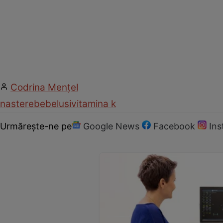
Codrina Mențel
nastere
bebelusi
vitamina k
Urmărește-ne pe
Google News
Facebook
In