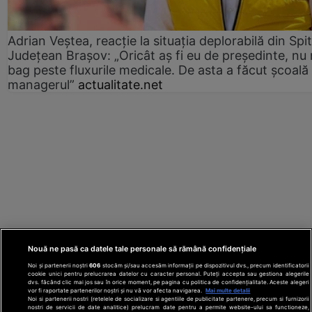
Adrian Veștea, reacție la situația deplorabilă din Spit
Județean Brașov: „Oricât aș fi eu de președinte, nu
bag peste fluxurile medicale. De asta a făcut școală
managerul”
actualitate.net
Nouă ne pasă ca datele tale personale să rămână confidențiale
Noi și partenerii noștri
606
stocăm și/sau accesăm informații pe dispozitivul dvs., precum identificatorii
cookie unici pentru prelucrarea datelor cu caracter personal. Puteți accepta sau gestiona alegerile
dvs. făcând clic mai jos sau în orice moment, pe pagina cu politica de confidențialitate. Aceste alegeri
vor fi raportate partenerilor noștri și nu vă vor afecta navigarea.
Mai multe detalii
Noi si partenerii nostri (retelele de socializare si agentiile de publicitate partenere, precum si furnizorii
nostri de servicii de date analitice) prelucram date pentru a permite website-ului sa functioneze,