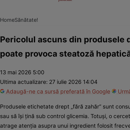
Home
Sănătate!
Pericolul ascuns din produsele di
poate provoca steatoză hepatic
13 mai 2026 5:00
Ultima actualizare:
27 iulie 2026 14:04
Adaugă-ne ca sursă preferată în Google
Urmă
Produsele etichetate drept „fără zahăr” sunt cons
sau să își țină sub control glicemia. Totuși, o cerce
atrage atenția asupra unui ingredient folosit frecve