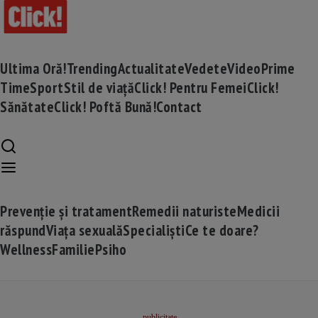
Ultima Oră!
Trending
Actualitate
Vedete
Video
Prime
Time
Sport
Stil de viață
Click! Pentru Femei
Click!
Sănătate
Click! Poftă Bună!
Contact
Prevenție și tratament
Remedii naturiste
Medicii
răspund
Viața sexuală
Specialiști
Ce te doare?
Wellness
Familie
Psiho