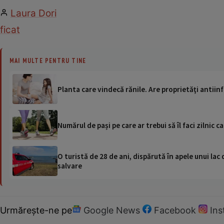
Laura Dori
ficat
MAI MULTE PENTRU TINE
Planta care vindecă rănile. Are proprietăţi antiin
Numărul de pași pe care ar trebui să îl faci zilnic 
O turistă de 28 de ani, dispărută în apele unui lac 
salvare
Urmărește-ne pe
Google News
Facebook
In