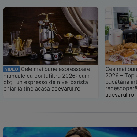
Cele mai bune espressoare
Cea mai bun
VIDEO
2026 – Top 
manuale cu portafiltru 2026: cum
bucătăria înt
obții un espresso de nivel barista
redescoperă 
chiar la tine acasă
adevarul.ro
adevarul.ro