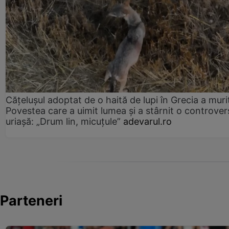
Cățelușul adoptat de o haită de lupi în Grecia a muri
Povestea care a uimit lumea și a stârnit o controver
uriașă: „Drum lin, micuțule”
adevarul.ro
Parteneri