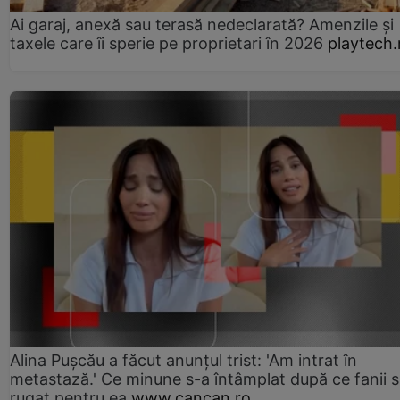
Ai garaj, anexă sau terasă nedeclarată? Amenzile și
taxele care îi sperie pe proprietari în 2026
playtech.
Alina Pușcău a făcut anunțul trist: 'Am intrat în
metastază.' Ce minune s-a întâmplat după ce fanii 
rugat pentru ea
www.cancan.ro