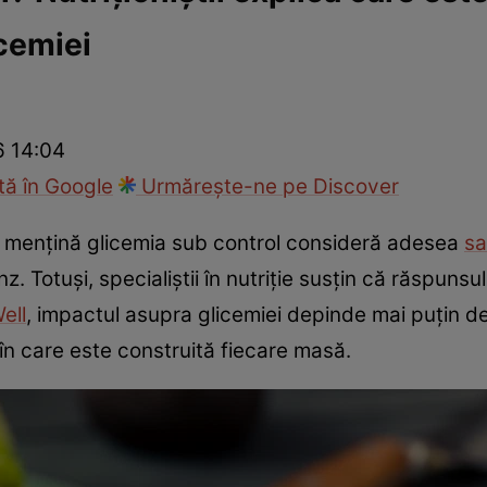
icemiei
nd
Viața sexuală
Specialiști
Ce te doare?
Wellness
Famili
6 14:04
ă în Google
Urmărește-ne pe Discover
i mențină glicemia sub control consideră adesea
sa
Totuși, specialiștii în nutriție susțin că răspunsul
ell
, impactul asupra glicemiei depinde mai puțin de
în care este construită fiecare masă.