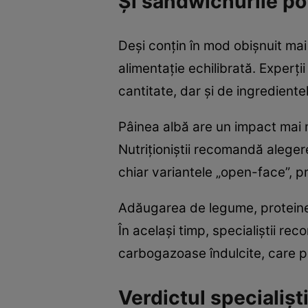
Și sandwichurile po
Deși conțin în mod obișnuit mai 
alimentație echilibrată. Experți
cantitate, dar și de ingrediente
Pâinea albă are un impact mai m
Nutriționiștii recomandă aleger
chiar variantele „open-face”, p
Adăugarea de legume, proteine 
În același timp, specialiștii rec
carbogazoase îndulcite, care pot
Verdictul specialiști