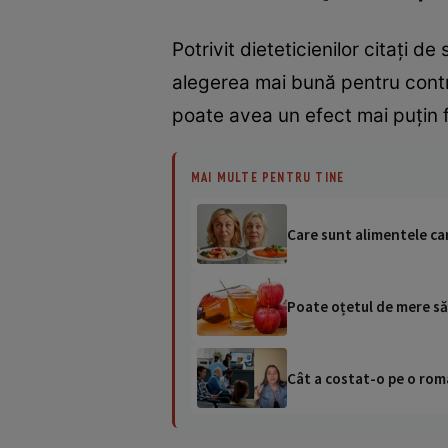
Potrivit dieteticienilor citați 
alegerea mai bună pentru contro
poate avea un efect mai puțin 
MAI MULTE PENTRU TINE
Care sunt alimentele ca
Poate oțetul de mere să 
Cât a costat-o pe o româ