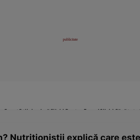
me
Sport
Stil de viață
Click! Pentru Femei
Click! Sănătate
? Nutriționiștii explică care est