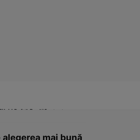
Click! Poftă Bună!
Contact
e alegerea mai bună