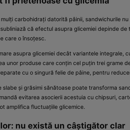
t fi prietenoase cu glicemia
mulți carbohidrați datorită pâinii, sandwichurile nu
i subliniază că efectul asupra glicemiei depinde de 
le care o însoțesc.
are asupra glicemiei decât variantele integrale, cu
ea unor produse care conțin cel puțin trei grame de
reparate cu o singură felie de pâine, pentru reduce
slabe și grăsimi sănătoase poate transforma sandw
omandă evitarea asocierii acestuia cu chipsuri, carto
 amplifica fluctuațiile glicemice.
lor: nu există un câștigător clar