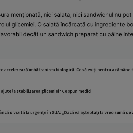
de sura menționată, nici salata, nici sandwichul nu po
lul glicemiei. O salată încărcată cu ingrediente b
favorabil decât un sandwich preparat cu pâine inte
re accelerează îmbătrânirea biologică. Ce să eviți pentru a rămâne 
ajute la stabilizarea glicemiei? Ce spun medicii
ncă o vizită la urgențe în SUA: „Dacă vă așteptați la vreo sumă de a