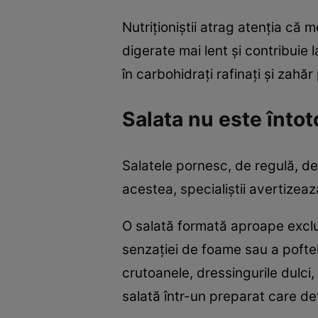
Nutriționiștii atrag atenția că
digerate mai lent și contribuie 
în carbohidrați rafinați și zahă
Salata nu este înto
Salatele pornesc, de regulă, de
acestea, specialiștii avertizeaz
O salată formată aproape exclus
senzației de foame sau a poftel
crutoanele, dressingurile dulci,
salată într-un preparat care det