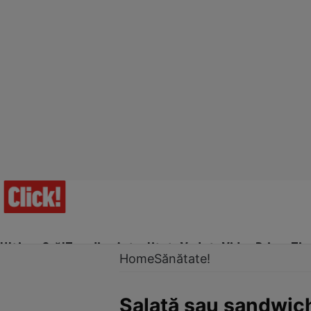
Ultima Oră!
Trending
Actualitate
Vedete
Video
Prime Ti
Home
Sănătate!
Salată sau sandwich