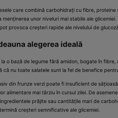
 mesele care combină carbohidrați cu fibre, proteine
la menținerea unor niveluri mai stabile ale glicemie
r pot provoca creșteri rapide ale nivelului de glucoz
tdeauna alegerea ideală
 la o bază de legume fără amidon, bogate în fibre, 
ă că nu toate salatele sunt la fel de benefice pentru
iv din frunze verzi poate fi insuficient de sățioasă
or alimentare mai târziu în cursul zilei. De asemen
 ingredientele prăjite sau cantitățile mari de carboh
ermină creșteri semnificative ale glicemiei.