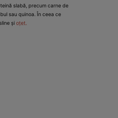
roteină slabă, precum carne de
mbul sau quinoa. În ceea ce
line și
oțet.