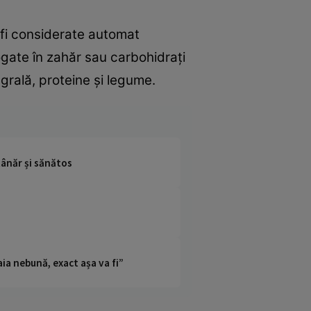
t fi considerate automat
ogate în zahăr sau carbohidrați
grală, proteine și legume.
tânăr și sănătos
ia nebună, exact așa va fi”