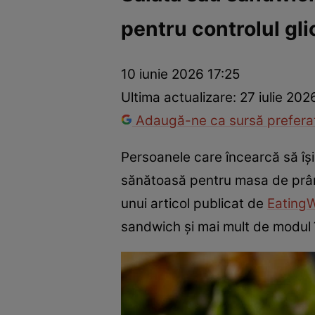
pentru controlul gl
Prevenție și tratament
Remedii naturiste
Medicii răspu
10 iunie 2026 17:25
Ultima actualizare:
27 iulie 202
Adaugă-ne ca sursă preferat
Persoanele care încearcă să îș
sănătoasă pentru masa de prânz. 
unui articol publicat de
EatingW
sandwich și mai mult de modul 