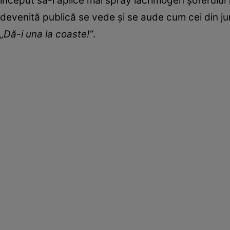
început să-i aplice mai spray lacrimogen șoferului 
devenită publică se vede și se aude cum cei din jur
„Dă-i una la coaste!”
.