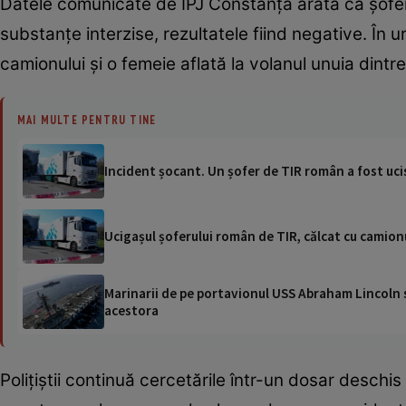
Datele comunicate de IPJ Constanța arată că șoferu
substanțe interzise, rezultatele fiind negative. În
camionului și o femeie aflată la volanul unuia dintr
MAI MULTE PENTRU TINE
Incident șocant. Un șofer de TIR român a fost ucis
Ucigașul șoferului român de TIR, călcat cu camionu
Marinarii de pe portavionul USS Abraham Lincoln su
acestora
Polițiștii continuă cercetările într-un dosar desc