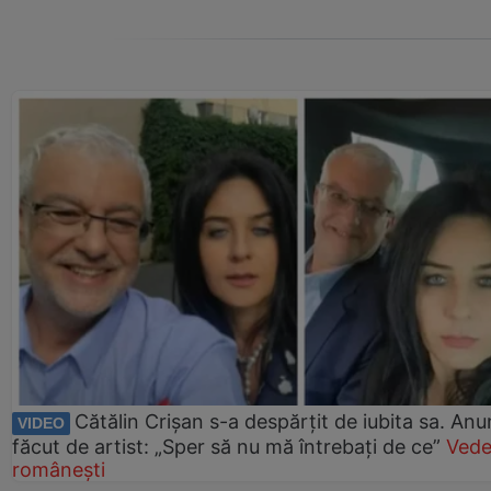
Cătălin Crișan s-a despărțit de iubita sa. Anu
VIDEO
făcut de artist: „Sper să nu mă întrebați de ce”
Vede
românești