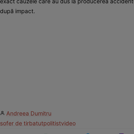
exact cauzele care au dus la producerea accidentulu
după impact.
Andreea Dumitru
sofer de tir
batut
politist
video