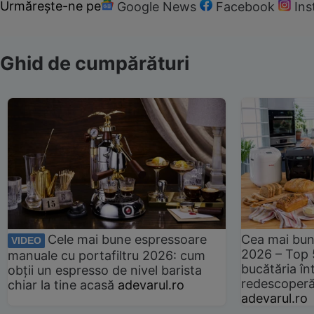
Urmărește-ne pe
Google News
Facebook
In
Ghid de cumpărături
Cele mai bune espressoare
Cea mai bun
VIDEO
2026 – Top 
manuale cu portafiltru 2026: cum
bucătăria înt
obții un espresso de nivel barista
redescoperă 
chiar la tine acasă
adevarul.ro
adevarul.ro