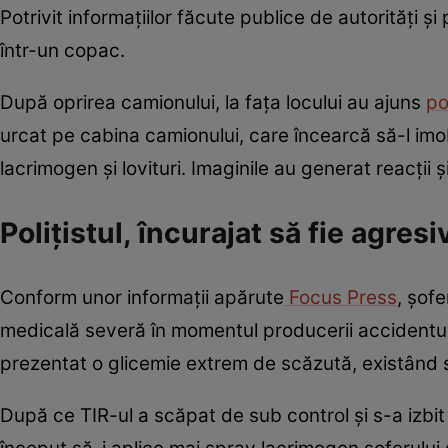
Potrivit informațiilor făcute publice de autorități și
într-un copac.
După oprirea camionului, la fața locului au ajuns
pol
urcat pe cabina camionului, care încearcă să-l imob
lacrimogen și lovituri. Imaginile au generat reacții ș
Polițistul, încurajat să fie agres
Conform unor informații apărute
Focus Press
, șof
medicală severă în momentul producerii accidentului
prezentat o glicemie extrem de scăzută, existând 
După ce TIR-ul a scăpat de sub control și s-a izbit d