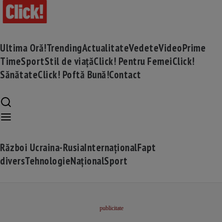
Ultima Oră!
Trending
Actualitate
Vedete
Video
Prime
Time
Sport
Stil de viață
Click! Pentru Femei
Click!
Sănătate
Click! Poftă Bună!
Contact
Război Ucraina-Rusia
Internațional
Fapt
divers
Tehnologie
Național
Sport