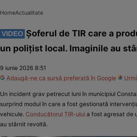
Home
Actualitate
Șoferul de TIR care a prod
VIDEO
un polițist local. Imaginile au st
9 iunie 2026 8:51
Adaugă-ne ca sursă preferată în Google
Urmă
Un incident grav petrecut luni în municipiul Consta
surprind modul în care a fost gestionată intervenți
vehicule.
Conducătorul TIR-ului
a fost agresat de u
au stârnit revoltă.