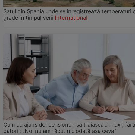
Satul din Spania unde se înregistrează temperaturi 
grade în timpul verii
Internațional
Cum au ajuns doi pensionari să trăiască „în lux”, făr
datorii: „Noi nu am făcut niciodată așa ceva”