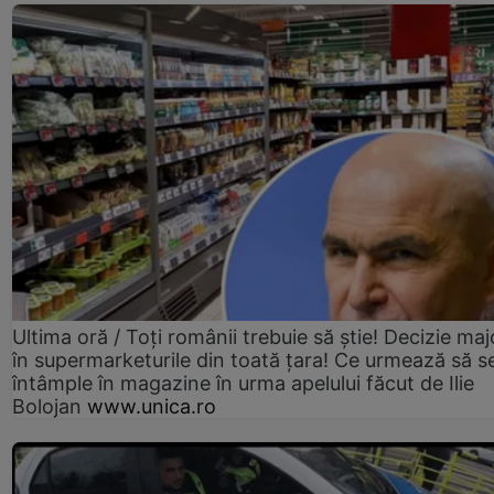
Ultima oră / Toți românii trebuie să știe! Decizie maj
în supermarketurile din toată țara! Ce urmează să s
întâmple în magazine în urma apelului făcut de Ilie
Bolojan
www.unica.ro