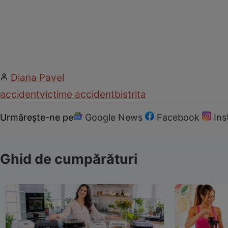
Diana Pavel
accident
victime accident
bistrita
Urmărește-ne pe
Google News
Facebook
In
Ghid de cumpărături