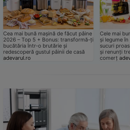
Cea mai bună mașină de făcut pâine
Cele mai bu
2026 – Top 5 + Bonus: transformă-ți
și legume în
bucătăria într-o brutărie și
sucuri proas
redescoperă gustul pâinii de casă
și renunți tr
adevarul.ro
comerț
adev