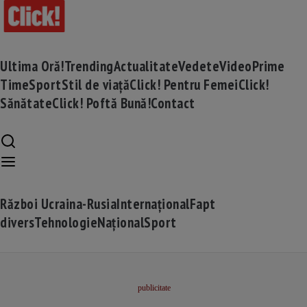
Ultima Oră!
Trending
Actualitate
Vedete
Video
Prime
Time
Sport
Stil de viață
Click! Pentru Femei
Click!
Sănătate
Click! Poftă Bună!
Contact
Război Ucraina-Rusia
Internațional
Fapt
divers
Tehnologie
Național
Sport