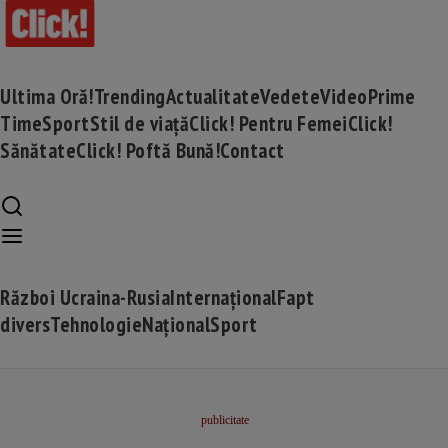
Ultima Oră!
Trending
Actualitate
Vedete
Video
Prime
Time
Sport
Stil de viață
Click! Pentru Femei
Click!
Sănătate
Click! Poftă Bună!
Contact
Război Ucraina-Rusia
Internațional
Fapt
divers
Tehnologie
Național
Sport