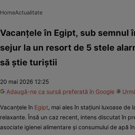
Home
Actualitate
Vacanțele în Egipt, sub semnul 
sejur la un resort de 5 stele alar
să știe turiștii
20 mai 2026 12:25
Adaugă-ne ca sursă preferată în Google
Urmă
Vacanțele în
Egipt
, mai ales în stațiuni luxoase de
relaxante. Însă un caz recent, intens discutat în pr
asociate igienei alimentare și consumului de apă în 