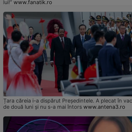
lui!”
www.fanatik.ro
Țara căreia i-a dispărut Președintele. A plecat în va
de două luni și nu s-a mai întors
www.antena3.ro