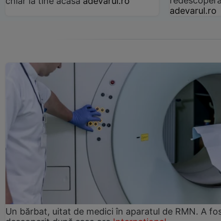
redescoperă 
chiar la tine acasă
adevarul.ro
adevarul.ro
Un bărbat, uitat de medici în aparatul de RMN. A fo