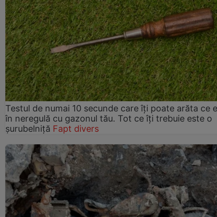
Testul de numai 10 secunde care îți poate arăta ce 
în neregulă cu gazonul tău. Tot ce îți trebuie este o
șurubelniță
Fapt divers