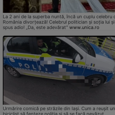
La 2 ani de la superba nuntă, încă un cuplu celebru 
România divorțează! Celebrul politician și soția lui ș
spus adio! „Da, este adevărat”
www.unica.ro
Urmărire comică pe străzile din Iași. Cum a reușit u
biciclist să fenteze poliția și să se facă nevăzut