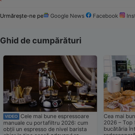
Urmărește-ne pe
Google News
Facebook
In
Ghid de cumpărături
Cele mai bune espressoare
Cea mai bun
VIDEO
2026 – Top 
manuale cu portafiltru 2026: cum
bucătăria înt
obții un espresso de nivel barista