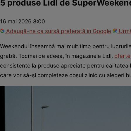
5 produse Lidl de SuperWeekend, 
16 mai 2026 8:00
Adaugă-ne ca sursă preferată în Google
Urmă
Weekendul înseamnă mai mult timp pentru lucrurile
grabă. Tocmai de aceea, în magazinele Lidl,
ofert
consistente la produse apreciate pentru calitatea l
care vor să-și completeze coșul zilnic cu alegeri bu