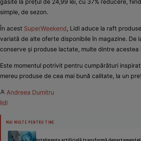
găsite la prețul de 24,99 lei, cu 37% reducere, fii
simple, de sezon.
În acest
SuperWeekend
, Lidl aduce la raft produs
variată de alte oferte disponibile în magazine. De 
conserve și produse lactate, multe dintre acestea b
Este momentul potrivit pentru cumpărături inspirate 
mereu produse de cea mai bună calitate, la un preț
Andreea Dumitru
lidl
MAI MULTE PENTRU TINE
Inteligența artificială transformă departamentele