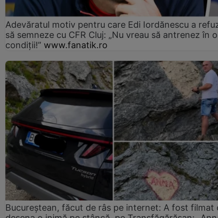
Adevăratul motiv pentru care Edi Iordănescu a refu
să semneze cu CFR Cluj: „Nu vreau să antrenez în o
condiții!”
www.fanatik.ro
Bucureștean, făcut de râs pe internet: A fost filmat
desena o inimă pe stâncă, pe Transfăgărășan: „Ann