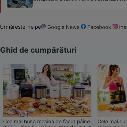
Urmărește-ne pe
Google News
Facebook
In
Ghid de cumpărături
Cea mai bună mașină de făcut pâine
Cele mai bu