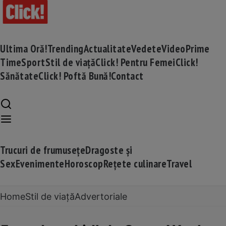
Ultima Oră!
Trending
Actualitate
Vedete
Video
Prime
Time
Sport
Stil de viață
Click! Pentru Femei
Click!
Sănătate
Click! Poftă Bună!
Contact
Trucuri de frumusețe
Dragoste și
Sex
Evenimente
Horoscop
Rețete culinare
Travel
Home
Stil de viață
Advertoriale