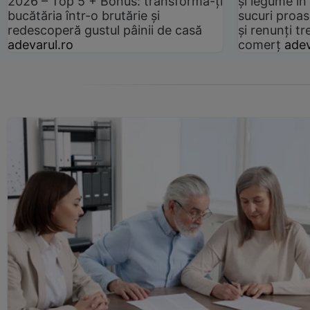
2026 – Top 5 + Bonus: transformă-ți
și legume în
bucătăria într-o brutărie și
sucuri proas
redescoperă gustul pâinii de casă
și renunți tr
adevarul.ro
comerț
adev