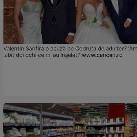
Valentin Sanfira o acuză pe Codruța de adulter? 'A
iubit doi ochi ce m-au înșelat!'
www.cancan.ro