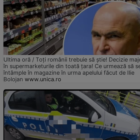
Ultima oră / Toți românii trebuie să știe! Decizie maj
în supermarketurile din toată țara! Ce urmează să s
întâmple în magazine în urma apelului făcut de Ilie
Bolojan
www.unica.ro