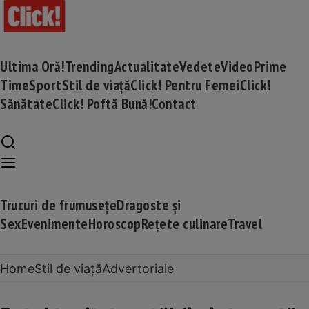
Ultima Oră!
Trending
Actualitate
Vedete
Video
Prime
Time
Sport
Stil de viață
Click! Pentru Femei
Click!
Sănătate
Click! Poftă Bună!
Contact
Trucuri de frumusețe
Dragoste și
Sex
Evenimente
Horoscop
Rețete culinare
Travel
Home
Stil de viață
Advertoriale