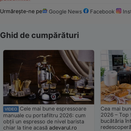
Urmărește-ne pe
Google News
Facebook
In
Ghid de cumpărături
Cele mai bune espressoare
Cea mai bun
VIDEO
2026 – Top 
manuale cu portafiltru 2026: cum
bucătăria înt
obții un espresso de nivel barista
redescoperă 
chiar la tine acasă
adevarul.ro