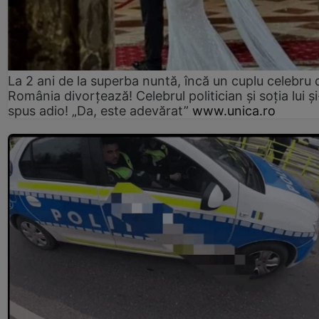
La 2 ani de la superba nuntă, încă un cuplu celebru 
România divorțează! Celebrul politician și soția lui ș
spus adio! „Da, este adevărat”
www.unica.ro