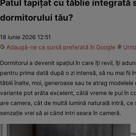
Patul tapițat cu tăblie integrat
dormitorului tău?
18 iunie 2026 12:51
Adaugă-ne ca sursă preferată în Google
Urmă
Dormitorul a devenit spațiul în care îți revii, îți aduni
pentru prima dată după o zi intensă, să nu mai fii î
tăblii înalte, moi, generoase sau te atrag modelele 
variante pot arăta excelent, câtă vreme le pui în co
are camera, cât de multă lumină naturală intră, ce s
senzație vrei să ai când intri seara în cameră.