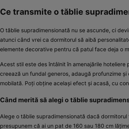
Ce transmite o tăblie supradim
O tăblie supradimensionată nu se ascunde, ci devine
atunci când vrei ca dormitorul să aibă personalita
elemente decorative pentru că patul face deja o 
Acest stil este des întâlnit în amenajările hoteliere
creează un fundal generos, adaugă profunzime și o
mobilată. Poți obține același efect și acasă, cu cond
Când merită să alegi o tăblie supradimen
Alege o tăblie supradimensionată dacă dormitorul tă
presupunem că ai un pat de 160 sau 180 cm lățime,