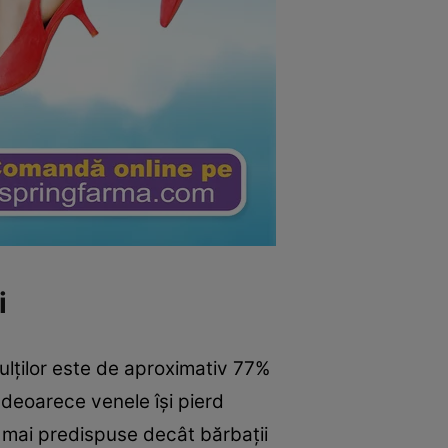
i
ulților este de aproximativ 77%
 deoarece venele își pierd
nt mai predispuse decât bărbații