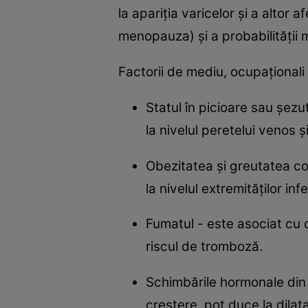
la apariția varicelor și a alto
menopauza) și a probabilității 
Factorii de mediu, ocupaționali 
Statul în picioare sau șez
la nivelul peretelui venos 
Obezitatea și greutatea co
la nivelul extremităților in
Fumatul - este asociat cu o
riscul de tromboză.
Schimbările hormonale din t
creștere, pot duce la dilat