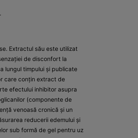
e.
e. Extractul său este utilizat
senzației de disconfort la
a lungul timpului și publicate
or care conțin extract de
e efectului inhibitor asupra
eoglicanilor (componente de
ciență venoasă cronică și un
ăsurarea reducerii edemului și
uselor sub formă de gel pentru uz