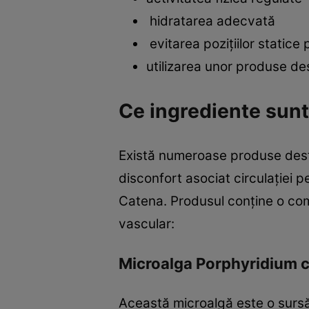
hidratarea adecvată
evitarea pozițiilor statice 
utilizarea unor produse des
Ce ingrediente sunt
Există numeroase produse desti
disconfort asociat circulației 
Catena. Produsul conține o comb
vascular:
Microalga Porphyridium 
Această microalgă este o sursă 