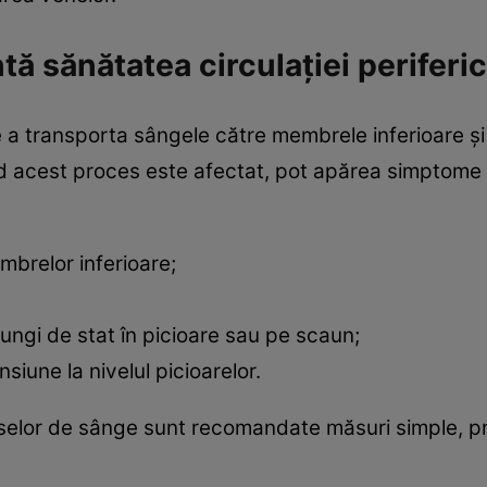
ă sănătatea circulației periferi
de a transporta sângele către membrele inferioare și
când acest proces este afectat, pot apărea simptom
brelor inferioare;
ungi de stat în picioare sau pe scaun;
siune la nivelul picioarelor.
aselor de sânge sunt recomandate măsuri simple, 