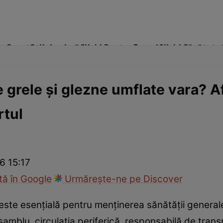
me
Sport
Stil de viață
Click! Pentru Femei
Click! Sănătate
e grele și glezne umflate vara? A
rtul
cop
Rețete culinare
Travel
6 15:17
ă în Google
Urmărește-ne pe Discover
 este esențială pentru menținerea sănătății general
samblu, circulația periferică, responsabilă de trans