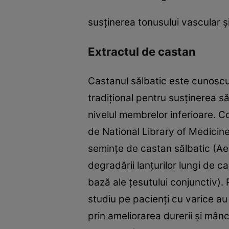
susținerea tonusului vascular ș
Extractul de castan
Castanul sălbatic este cunoscut 
tradițional pentru susținerea să
nivelul membrelor inferioare. Co
de National Library of Medicine
semințe de castan sălbatic (Ae
degradării lanțurilor lungi de 
bază ale țesutului conjunctiv). 
studiu pe pacienți cu varice a
prin ameliorarea durerii și mânc