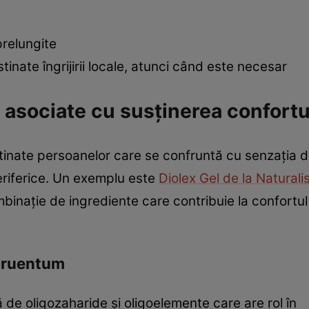
prelungite
tinate îngrijirii locale, atunci când este necesar
 asociate cu susținerea confortul
nate persoanelor care se confruntă cu senzația de
periferice. Un exemplu este
Diolex Gel de la Naturali
inație de ingrediente care contribuie la confortul l
cruentum
de oligozaharide și oligoelemente care are rol în