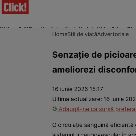
Ultima Oră!
Trending
Actualitate
Vedete
Video
Prime Ti
Home
Stil de viață
Advertoriale
Senzație de picioar
ameliorezi disconfo
Trucuri de frumusețe
Dragoste și Sex
Evenimente
Horos
16 iunie 2026 15:17
Ultima actualizare:
16 iunie 202
Adaugă-ne ca sursă preferat
O circulație sanguină eficientă
sistemului cardiovascular în an