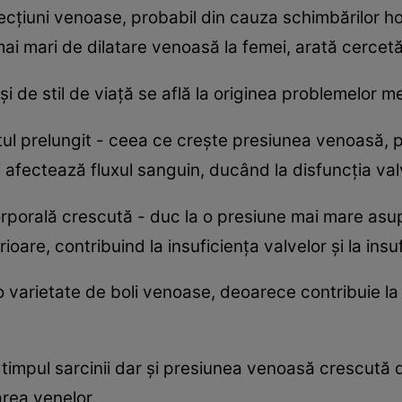
r afecțiuni venoase, probabil din cauza schimbărilor
mai mari de dilatare venoasă la femei, arată cercetă
și de stil de viață se află la originea problemelor me
utul prelungit - ceea ce crește presiunea venoasă, 
și afectează fluxul sanguin, ducând la disfuncția val
rporală crescută - duc la o presiune mai mare asup
ferioare, contribuind la insuficiența valvelor și la in
 varietate de boli venoase, deoarece contribuie la 
impul sarcinii dar și presiunea venoasă crescută di
area venelor.