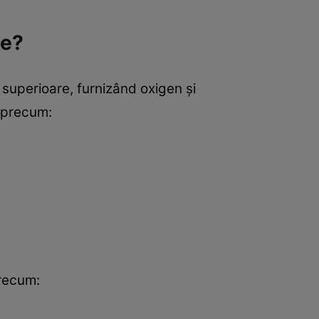
ce?
 superioare, furnizând oxigen și
e precum:
precum: