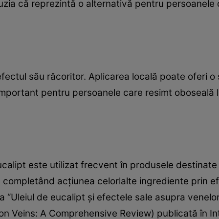
cluzia că reprezintă o alternativă pentru persoanel
fectul său răcoritor. Aplicarea locală poate oferi o
important pentru persoanele care resimt oboseală la
calipt este utilizat frecvent în produsele destinate r
completând acțiunea celorlalte ingrediente prin ef
ea “Uleiul de eucalipt și efectele sale asupra venelo
 on Veins: A Comprehensive Review) publicată în Int