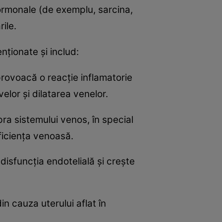
 hormonale (de exemplu, sarcina,
rile.
nționate și includ:
provoacă o reacție inflamatorie
velor și dilatarea venelor.
ra sistemului venos, în special
suficiența venoasă.
disfuncția endotelială și crește
n cauza uterului aflat în