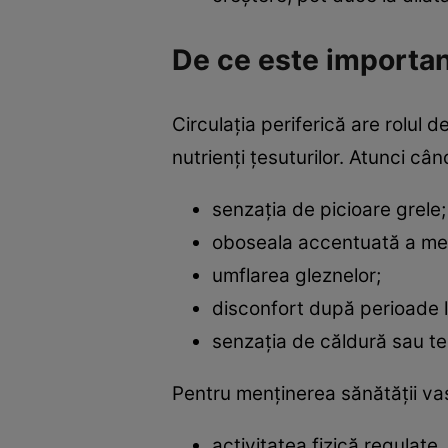
De ce este important
Circulația periferică are rolul 
nutrienți țesuturilor. Atunci 
senzația de picioare grele;
oboseala accentuată a mem
umflarea gleznelor;
disconfort după perioade l
senzația de căldură sau ten
Pentru menținerea sănătății v
activitatea fizică regulate