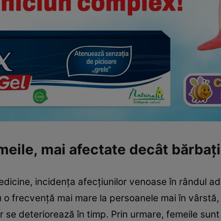
meile, mai afectate decât bărbați
icine, incidența afecțiunilor venoase în rândul ad
cu o frecvență mai mare la persoanele mai în vârstă,
lor se deteriorează în timp. Prin urmare, femeile su