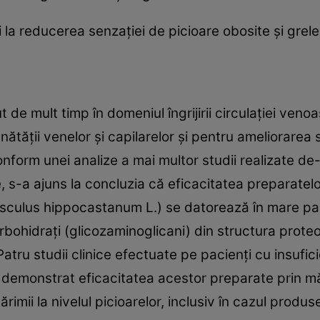
i la reducerea senzației de picioare obosite și grel
de mult timp în domeniul îngrijirii circulației venoas
nătății venelor și capilarelor și pentru ameliorarea 
nform unei analize a mai multor studii realizate de-
, s-a ajuns la concluzia că eficacitatea preparatel
sculus hippocastanum L.) se datorează în mare part
carbohidrați (glicozaminoglicani) din structura prot
Patru studii clinice efectuate pe pacienți cu insufi
u demonstrat eficacitatea acestor preparate prin m
ărimii la nivelul picioarelor, inclusiv în cazul prod