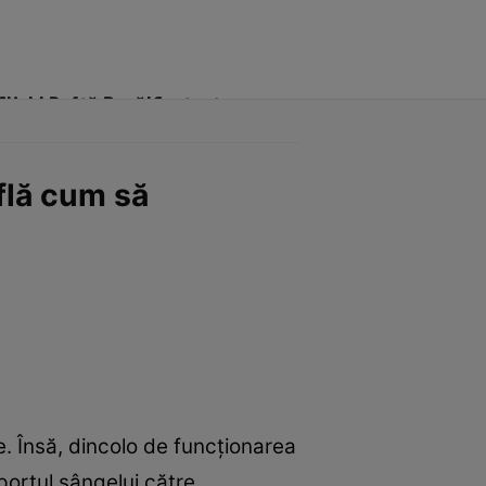
Click! Poftă Bună!
Contact
flă cum să
e. Însă, dincolo de funcționarea
portul sângelui către