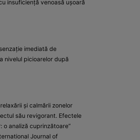
e cu insuficiență venoasă ușoară
 senzație imediată de
 nivelul picioarelor după
elaxării și calmării zonelor
ectul său revigorant. Efectele
r: o analiză cuprinzătoare”
ernational Journal of