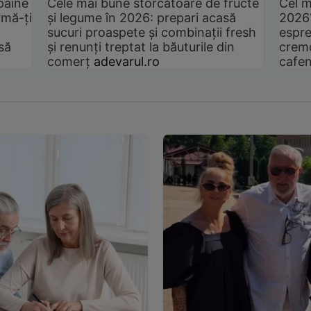
pâine
Cele mai bune storcătoare de fructe
Cel m
rmă-ți
și legume în 2026: prepari acasă
2026
sucuri proaspete și combinații fresh
espre
să
și renunți treptat la băuturile din
cremo
comerț
adevarul.ro
cafen