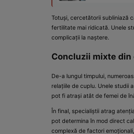
Totuși, cercetătorii subliniază
fertilitate mai ridicată. Unele
complicații la naștere.
Concluzii mixte din 
De-a lungul timpului, numeroase 
relațiile de cuplu. Unele studii 
pot fi atrași atât de femei de în
În final, specialiștii atrag aten
pot determina în mod direct cali
complexă de factori emoționali, p