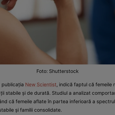
Foto: Shutterstock
e publicația
New Scientist
, indică faptul că femeil
ii stabile și de durată. Studiul a analizat comporta
ând că femeile aflate în partea inferioară a spectru
tabile și familii consolidate.