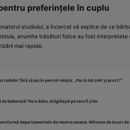
 pentru preferințele în cuplu
onatorul studiului, a încercat să explice de ce bărb
estuia, anumite trăsături fizice au fost interpretat
urizării mai rapide.
i rudelor fără să pui în pericol relația: „Parcă mă simt și prost?”
l de buburuză? Nu e deloc drăgălașul pe care îl știm
 transformă departamentele de resurse umane. Milioane de locuri de