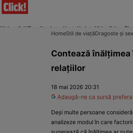
Ultima Oră!
Trending
Actualitate
Vedete
Video
Prime Ti
Home
Stil de viață
Dragoste și se
Contează înălțimea 
relațiilor
Trucuri de frumusețe
Dragoste și Sex
Evenimente
Horos
18 mai 2026 20:31
Adaugă-ne ca sursă preferat
Deși multe persoane consideră 
analizeze modul în care factorii
sugerează că înălțimea ar putea 