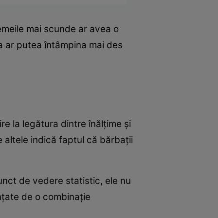
femeile mai scunde ar avea o
tea ar putea întâmpina mai des
e la legătura dintre înălțime și
e altele indică faptul că bărbații
 punct de vedere statistic, ele nu
ențate de o combinație