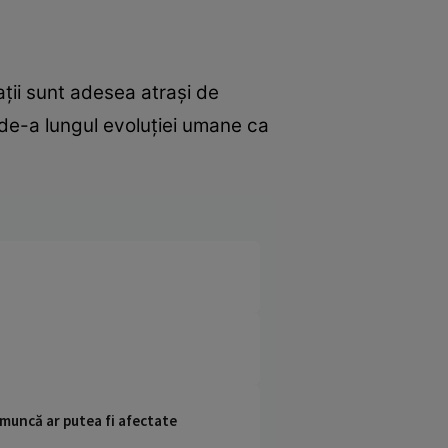
ații sunt adesea atrași de
e de-a lungul evoluției umane ca
 muncă ar putea fi afectate