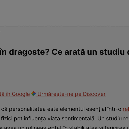
me
Sport
Stil de viață
Click! Pentru Femei
Click! Sănătate
x
în dragoste? Ce arată un studiu 
cop
Rețete culinare
Travel
ă în Google
Urmărește-ne pe Discover
că personalitatea este elementul esențial într-o
re
 fizici pot influența viața sentimentală. Un studiu re
avea un rol neașteptat în stabilitatea și fericirea 