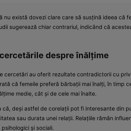
 că nu există dovezi clare care să susțină ideea că 
 studii sugerează chiar contrariul, indicând că aces
cercetările despre înălțime
cercetări au oferit rezultate contradictorii cu privir
arată că femeile preferă bărbații mai înalți, în timp c
ălțime medie, cât și de cele mai înalte.
ția că, deși astfel de corelații pot fi interesante din
tatea sau durata unei relații. Relațiile rămân influ
sihologici și sociali.