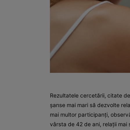
Rezultatele cercetării, citate d
șanse mai mari să dezvolte relaț
mai multor participanți, observ
vârsta de 42 de ani, relații mai s