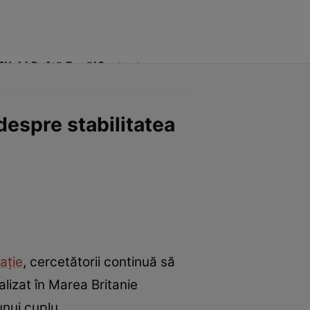
Click! Poftă Bună!
Contact
despre stabilitatea
lație
, cercetătorii continuă să
alizat în Marea Britanie
unui cuplu.