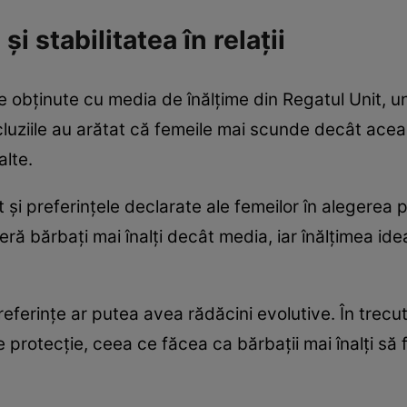
 stabilitatea în relații
e obținute cu media de înălțime din Regatul Unit, u
luziile au arătat că femeile mai scunde decât acea
alte.
și preferințele declarate ale femeilor în alegerea p
eră bărbați mai înalți decât media, iar înălțimea id
referințe ar putea avea rădăcini evolutive. În trecu
e protecție, ceea ce făcea ca bărbații mai înalți să