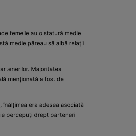
nde femeile au o statură medie
stă medie păreau să aibă relații
artenerilor. Majoritatea
eală menționată a fost de
t, înălțimea era adesea asociată
 fie percepuți drept parteneri