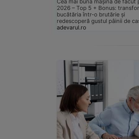
Cea mai bună mașină de făcut 
2026 – Top 5 + Bonus: transfo
bucătăria într-o brutărie și
redescoperă gustul pâinii de ca
adevarul.ro