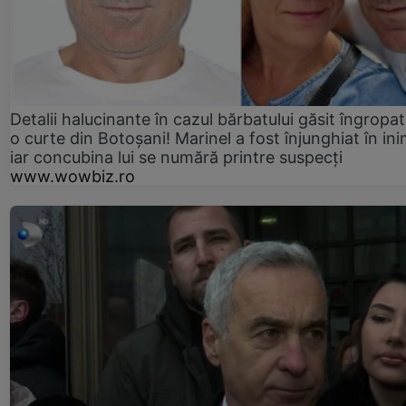
Detalii halucinante în cazul bărbatului găsit îngropat
o curte din Botoșani! Marinel a fost înjunghiat în ini
iar concubina lui se numără printre suspecți
www.wowbiz.ro