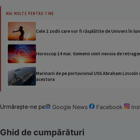
MAI MULTE PENTRU TINE
Cele 2 zodii care vor fi răsplătite de Univers în l
Horoscop 14 mai. Gemenii simt nevoia de retrage
Marinarii de pe portavionul USS Abraham Lincoln su
acestora
Urmărește-ne pe
Google News
Facebook
In
Ghid de cumpărături