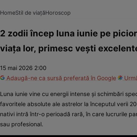
Home
Stil de viață
Horoscop
2 zodii încep luna iunie pe pici
viața lor, primesc vești excelent
15 mai 2026 2:00
Adaugă-ne ca sursă preferată în Google
Urmă
Luna iunie vine cu energii intense și schimbări sp
favoritele absolute ale astrelor la începutul verii 20
nativi intră într-o perioadă rară, în care lucrurile p
sau profesional.