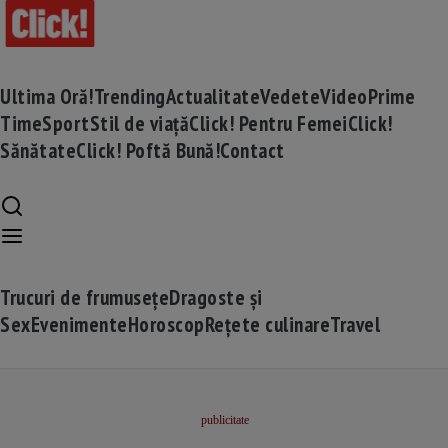
Ultima Oră!
Trending
Actualitate
Vedete
Video
Prime
Time
Sport
Stil de viață
Click! Pentru Femei
Click!
Sănătate
Click! Poftă Bună!
Contact
Trucuri de frumusețe
Dragoste și
Sex
Evenimente
Horoscop
Rețete culinare
Travel