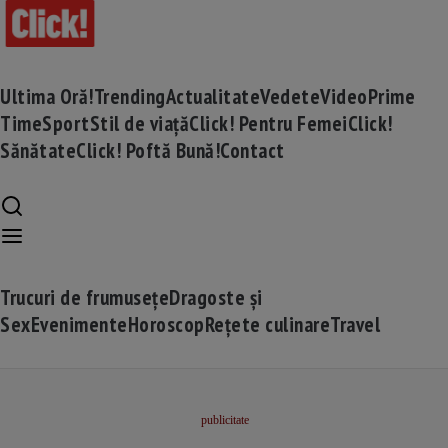
Ultima Oră!
Trending
Actualitate
Vedete
Video
Prime
Time
Sport
Stil de viață
Click! Pentru Femei
Click!
Sănătate
Click! Poftă Bună!
Contact
Trucuri de frumusețe
Dragoste și
Sex
Evenimente
Horoscop
Rețete culinare
Travel