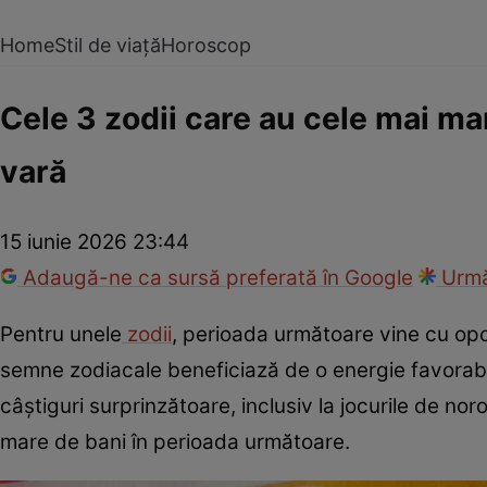
Home
Stil de viață
Horoscop
Cele 3 zodii care au cele mai ma
vară
15 iunie 2026 23:44
Adaugă-ne ca sursă preferată în Google
Urmă
Pentru unele
zodii
, perioada următoare vine cu opor
semne zodiacale beneficiază de o energie favorabilă
câștiguri surprinzătoare, inclusiv la jocurile de no
mare de bani în perioada următoare.