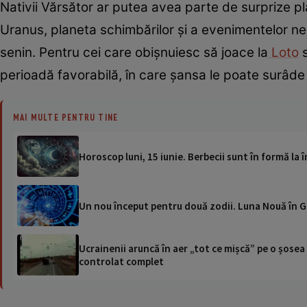
Nativii Vărsător ar putea avea parte de surprize p
Uranus, planeta schimbărilor și a evenimentelor ne
senin. Pentru cei care obișnuiesc să joace la
Loto
s
perioadă favorabilă, în care șansa le poate surâde
MAI MULTE PENTRU TINE
Horoscop luni, 15 iunie. Berbecii sunt în formă la 
Un nou început pentru două zodii. Luna Nouă în Ge
Ucrainenii aruncă în aer „tot ce mișcă” pe o șose
controlat complet