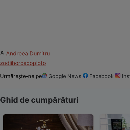
Andreea Dumitru
zodii
horoscop
loto
Urmărește-ne pe
Google News
Facebook
In
Ghid de cumpărături