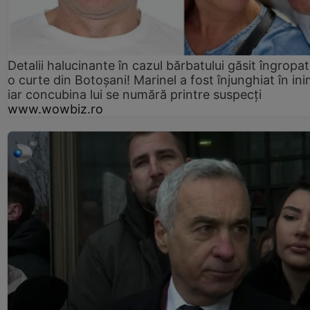
Detalii halucinante în cazul bărbatului găsit îngropat
o curte din Botoșani! Marinel a fost înjunghiat în ini
iar concubina lui se numără printre suspecți
www.wowbiz.ro