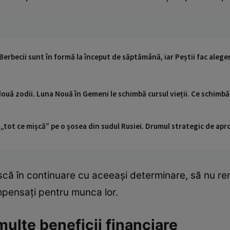
 Berbecii sunt în formă la început de săptămână, iar Peștii fac alege
uă zodii. Luna Nouă în Gemeni le schimbă cursul vieții. Ce schimbă
 „tot ce mișcă” pe o șosea din sudul Rusiei. Drumul strategic de ap
că în continuare cu aceeași determinare, să nu renun
mpensați pentru munca lor.
multe beneficii financiare