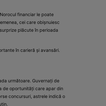
 Norocul financiar le poate
semenea, cei care obișnuiesc
 surprize plăcute în perioada
tante în carieră și avansări.
ioada următoare. Guvernați de
a de oportunități care apar din
erse concursuri, astrele indică o
țin.