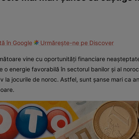
cop
Rețete culinare
Travel
ă în Google
Urmărește-ne pe Discover
mătoare vine cu oportunități financiare neașteptate.
o energie favorabilă în sectorul banilor și al noro
iv la jocurile de noroc. Astfel, sunt șanse mari ca a
oare.