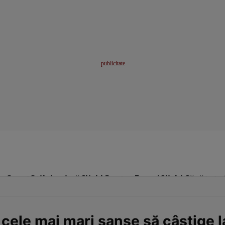
me
Sport
Stil de viață
Click! Pentru Femei
Click! Sănătate
 cele mai mari șanse să câștige l