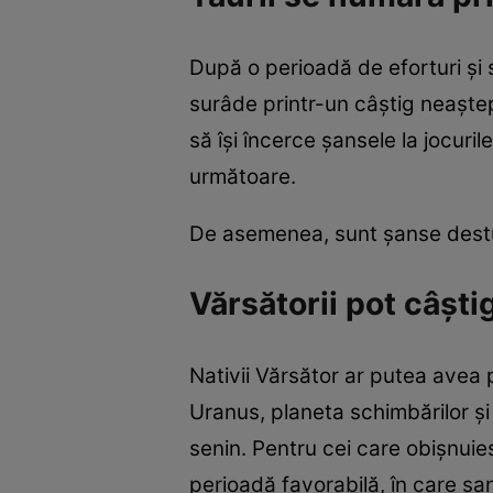
După o perioadă de eforturi și s
surâde printr-un câștig neaște
să își încerce șansele la jocuri
următoare.
De asemenea, sunt șanse destul
Vărsătorii pot câști
Nativii Vărsător ar putea avea 
Uranus, planeta schimbărilor și
senin. Pentru cei care obișnuie
perioadă favorabilă, în care ș