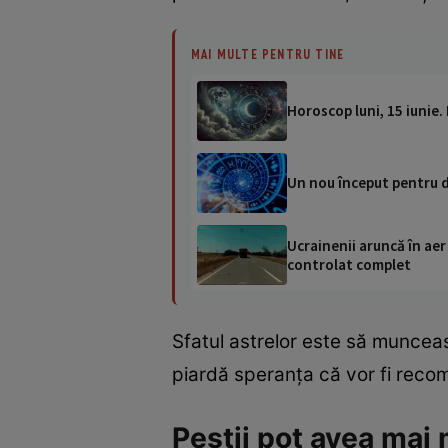
MAI MULTE PENTRU TINE
Horoscop luni, 15 iunie.
Un nou început pentru do
Ucrainenii aruncă în aer
controlat complet
Sfatul astrelor este să munceas
piardă speranța că vor fi reco
Peștii pot avea mai 