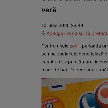
vară
Trucuri de frumusețe
Dragoste și Sex
Evenimente
Horos
15 iunie 2026 23:44
Adaugă-ne ca sursă preferat
Pentru unele
zodii
, perioada ur
semne zodiacale beneficiază de 
câștiguri surprinzătoare, inclus
mare de bani în perioada următ