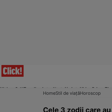
Ultima Oră!
Trending
Actualitate
Vedete
Video
Prime Ti
Home
Stil de viață
Horoscop
Cele 3 zodii care au