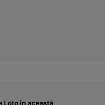
Click! Poftă Bună!
Contact
a Loto în această