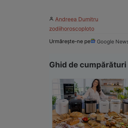
Andreea Dumitru
zodii
horoscop
loto
Urmărește-ne pe
Google New
Ghid de cumpărături