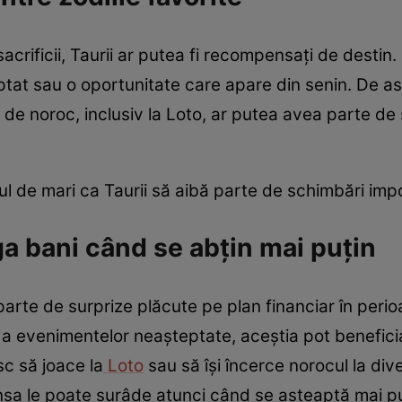
acrificii, Taurii ar putea fi recompensați de destin.
ptat sau o oportunitate care apare din senin. De a
le de noroc, inclusiv la Loto, ar putea avea parte de
 de mari ca Taurii să aibă parte de schimbări impor
ga bani când se abțin mai puțin
parte de surprize plăcute pe plan financiar în per
 a evenimentelor neașteptate, aceștia pot benefici
sc să joace la
Loto
sau să își încerce norocul la div
ansa le poate surâde atunci când se așteaptă mai pu