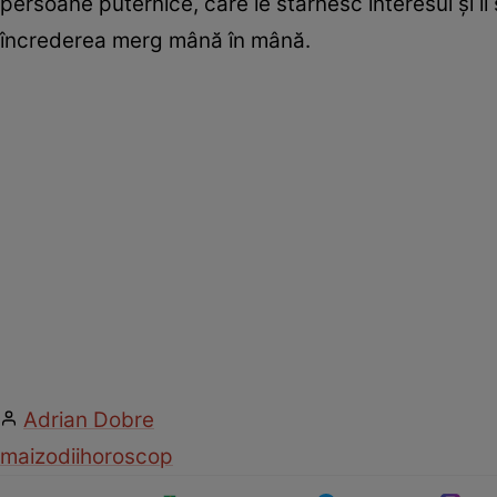
persoane puternice, care le stârnesc interesul și îi
încrederea merg mână în mână.
Adrian Dobre
mai
zodii
horoscop