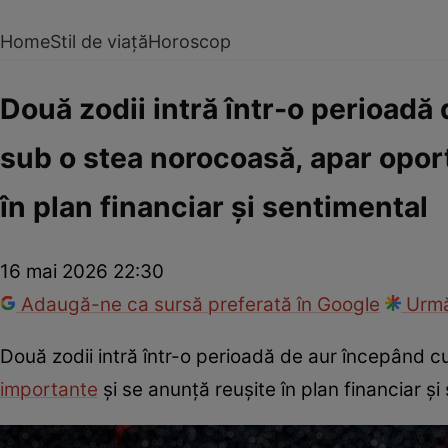
Home
Stil de viață
Horoscop
Două zodii intră într-o perioadă 
sub o stea norocoasă, apar oport
în plan financiar și sentimental
16 mai 2026 22:30
Adaugă-ne ca sursă preferată în Google
Urmă
Două zodii intră într-o perioadă de aur începând cu
importante
și se anunță reușite în plan financiar și