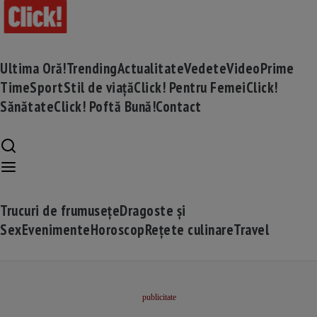
Ultima Oră!
Trending
Actualitate
Vedete
Video
Prime
Time
Sport
Stil de viață
Click! Pentru Femei
Click!
Sănătate
Click! Poftă Bună!
Contact
Trucuri de frumusețe
Dragoste și
Sex
Evenimente
Horoscop
Rețete culinare
Travel