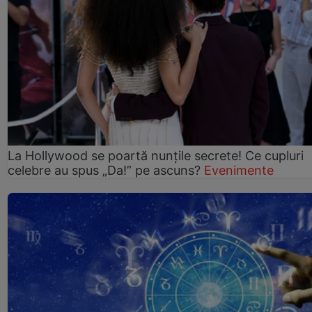
La Hollywood se poartă nunțile secrete! Ce cupluri
celebre au spus „Da!” pe ascuns?
Evenimente