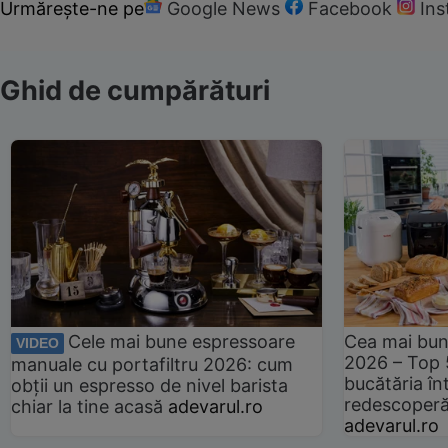
Urmărește-ne pe
Google News
Facebook
In
Ghid de cumpărături
Cele mai bune espressoare
Cea mai bun
VIDEO
2026 – Top 
manuale cu portafiltru 2026: cum
bucătăria înt
obții un espresso de nivel barista
redescoperă 
chiar la tine acasă
adevarul.ro
adevarul.ro