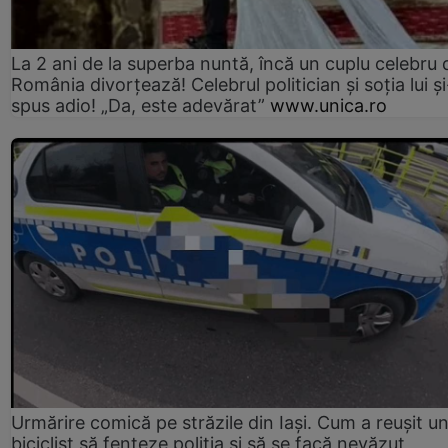
La 2 ani de la superba nuntă, încă un cuplu celebru 
România divorțează! Celebrul politician și soția lui ș
spus adio! „Da, este adevărat”
www.unica.ro
Urmărire comică pe străzile din Iași. Cum a reușit u
biciclist să fenteze poliția și să se facă nevăzut