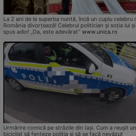
La 2 ani de la superba nuntă, încă un cuplu celebru 
România divorțează! Celebrul politician și soția lui ș
spus adio! „Da, este adevărat”
www.unica.ro
Urmărire comică pe străzile din Iași. Cum a reușit u
biciclist să fenteze poliția și să se facă nevăzut