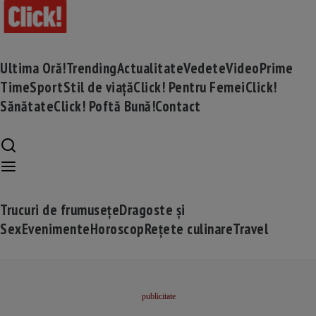
Ultima Oră!
Trending
Actualitate
Vedete
Video
Prime
Time
Sport
Stil de viață
Click! Pentru Femei
Click!
Sănătate
Click! Poftă Bună!
Contact
Trucuri de frumusețe
Dragoste și
Sex
Evenimente
Horoscop
Rețete culinare
Travel