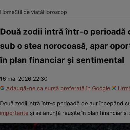
Home
Stil de viață
Horoscop
Două zodii intră într-o perioadă 
sub o stea norocoasă, apar oport
în plan financiar și sentimental
16 mai 2026 22:30
Adaugă-ne ca sursă preferată în Google
Urmă
Două zodii intră într-o perioadă de aur începând cu
importante
și se anunță reușite în plan financiar și