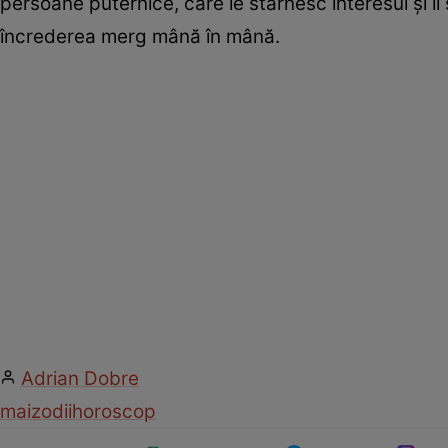
persoane puternice, care le stârnesc interesul și îi
încrederea merg mână în mână.
Adrian Dobre
mai
zodii
horoscop