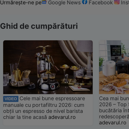
Urmărește-ne pe
Google News
Facebook
In
Ghid de cumpărături
Cele mai bune espressoare
Cea mai bun
VIDEO
2026 – Top 
manuale cu portafiltru 2026: cum
bucătăria înt
obții un espresso de nivel barista
redescoperă 
chiar la tine acasă
adevarul.ro
adevarul.ro