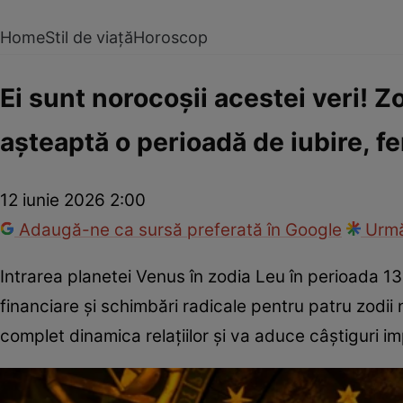
Home
Stil de viață
Horoscop
Ei sunt norocoșii acestei veri! Z
așteaptă o perioadă de iubire, fer
12 iunie 2026 2:00
Adaugă-ne ca sursă preferată în Google
Urmă
Intrarea planetei Venus în zodia Leu în perioada 13
financiare și schimbări radicale pentru patru zodii
complet dinamica relațiilor și va aduce câștiguri im