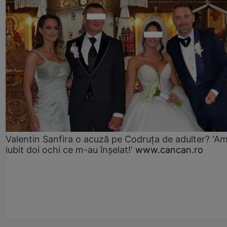
Valentin Sanfira o acuză pe Codruța de adulter? 'A
iubit doi ochi ce m-au înșelat!'
www.cancan.ro