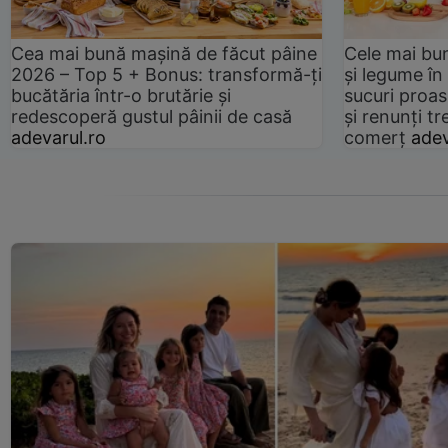
Cea mai bună mașină de făcut pâine
Cele mai bu
2026 – Top 5 + Bonus: transformă-ți
și legume în
bucătăria într-o brutărie și
sucuri proas
redescoperă gustul pâinii de casă
și renunți tr
adevarul.ro
comerț
adev