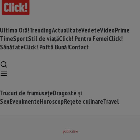
Ultima Oră!
Trending
Actualitate
Vedete
Video
Prime
Time
Sport
Stil de viață
Click! Pentru Femei
Click!
Sănătate
Click! Poftă Bună!
Contact
Trucuri de frumusețe
Dragoste și
Sex
Evenimente
Horoscop
Rețete culinare
Travel