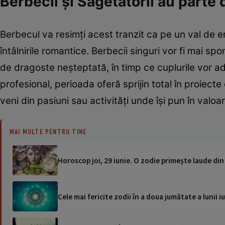
Berbecii și Săgetătorii au parte 
Berbecul va resimți acest tranzit ca pe un val de ene
întâlnirile romantice. Berbecii singuri vor fi mai sp
de dragoste neșteptată, în timp ce cuplurile vor ad
profesional, perioada oferă sprijin total în proiect
veni din pasiuni sau activități unde își pun în valoa
MAI MULTE PENTRU TINE
Horoscop joi, 29 iunie. O zodie primește laude din 
Cele mai fericite zodii în a doua jumătate a lunii i