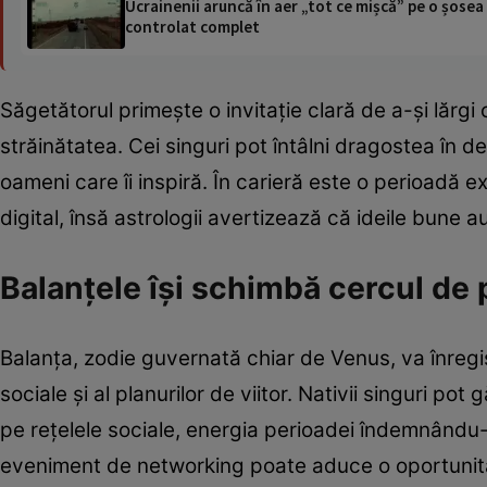
Ucrainenii aruncă în aer „tot ce mișcă” pe o șose
controlat complet
Săgetătorul primește o invitație clară de a-și lărgi o
străinătatea. Cei singuri pot întâlni dragostea în de
oameni care îi inspiră. În carieră este o perioadă e
digital, însă astrologii avertizează că ideile bune a
Balanțele își schimbă cercul de 
Balanța, zodie guvernată chiar de Venus, va înregist
sociale și al planurilor de viitor. Nativii singuri po
pe rețelele sociale, energia perioadei îndemnându-i
eveniment de networking poate aduce o oportunita