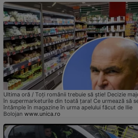
Ultima oră / Toți românii trebuie să știe! Decizie maj
în supermarketurile din toată țara! Ce urmează să s
întâmple în magazine în urma apelului făcut de Ilie
Bolojan
www.unica.ro