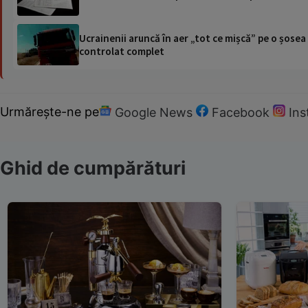
Ucrainenii aruncă în aer „tot ce mișcă” pe o șose
controlat complet
Urmărește-ne pe
Google News
Facebook
In
Ghid de cumpărături