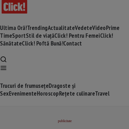
Ultima Oră!
Trending
Actualitate
Vedete
Video
Prime
Time
Sport
Stil de viață
Click! Pentru Femei
Click!
Sănătate
Click! Poftă Bună!
Contact
Trucuri de frumusețe
Dragoste și
Sex
Evenimente
Horoscop
Rețete culinare
Travel