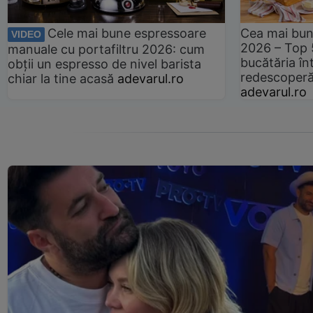
Cele mai bune espressoare
Cea mai bun
VIDEO
2026 – Top 
manuale cu portafiltru 2026: cum
bucătăria înt
obții un espresso de nivel barista
redescoperă 
chiar la tine acasă
adevarul.ro
adevarul.ro