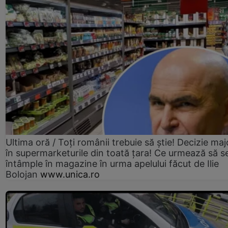
Ultima oră / Toți românii trebuie să știe! Decizie maj
în supermarketurile din toată țara! Ce urmează să s
întâmple în magazine în urma apelului făcut de Ilie
Bolojan
www.unica.ro