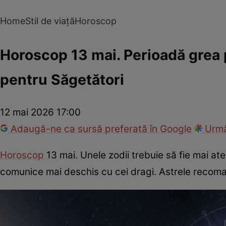
Home
Stil de viață
Horoscop
Horoscop 13 mai. Perioadă grea 
pentru Săgetători
12 mai 2026 17:00
Adaugă-ne ca sursă preferată în Google
Urmă
Horoscop
13 mai. Unele zodii trebuie să fie mai at
comunice mai deschis cu cei dragi. Astrele recoman