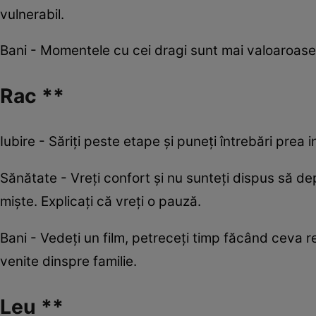
vulnerabil.
Bani - Momentele cu cei dragi sunt mai valoaroase 
Rac **
Iubire - Săriți peste etape și puneți întrebări prea 
Sănătate - Vreți confort și nu sunteți dispus să dep
miște. Explicați că vreți o pauză.
Bani - Vedeți un film, petreceți timp făcând ceva re
venite dinspre familie.
Leu **