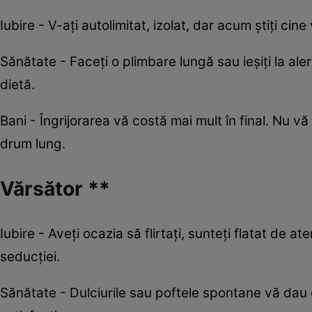
Iubire - V-ați autolimitat, izolat, dar acum știți cine 
Sănătate - Faceți o plimbare lungă sau ieșiți la alerg
dietă.
Bani - Îngrijorarea vă costă mai mult în final. Nu vă
drum lung.
Vărsător **
Iubire - Aveţi ocazia să flirtaţi, sunteţi flatat de at
seducţiei.
Sănătate - Dulciurile sau poftele spontane vă dau d