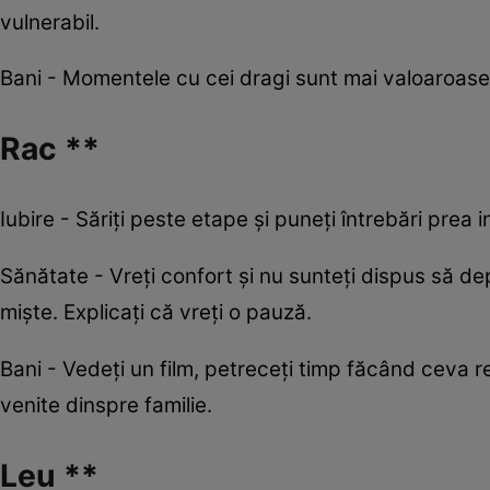
vulnerabil.
Bani - Momentele cu cei dragi sunt mai valoaroase 
Rac **
Iubire - Săriți peste etape și puneți întrebări prea 
Sănătate - Vreți confort și nu sunteți dispus să dep
miște. Explicați că vreți o pauză.
Bani - Vedeți un film, petreceți timp făcând ceva re
venite dinspre familie.
Leu **