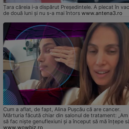
Țara căreia i-a dispărut Președintele. A plecat în va
de două luni și nu s-a mai întors
www.antena3.ro
Cum a aflat, de fapt, Alina Pușcău că are cancer.
Mărturia făcută chiar din salonul de tratament: „Am
să fac niște genuflexiuni și a început să mă înțepe s
www.wowbiz.ro