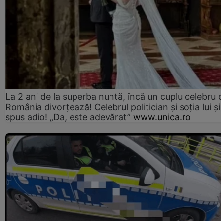
La 2 ani de la superba nuntă, încă un cuplu celebru 
România divorțează! Celebrul politician și soția lui ș
spus adio! „Da, este adevărat”
www.unica.ro