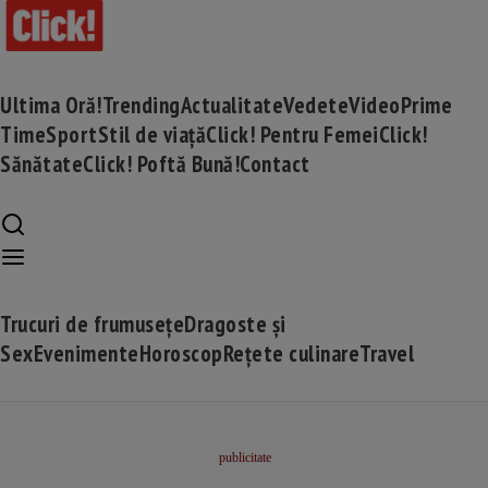
Ultima Oră!
Trending
Actualitate
Vedete
Video
Prime
Time
Sport
Stil de viață
Click! Pentru Femei
Click!
Sănătate
Click! Poftă Bună!
Contact
Trucuri de frumusețe
Dragoste și
Sex
Evenimente
Horoscop
Rețete culinare
Travel