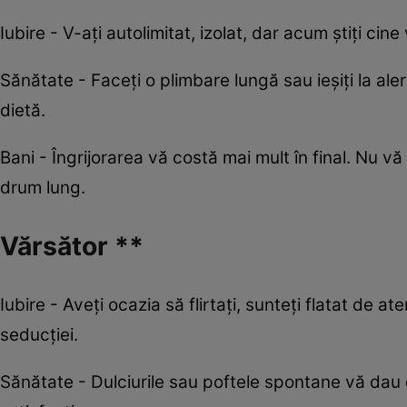
Iubire - V-ați autolimitat, izolat, dar acum știți cine 
Sănătate - Faceți o plimbare lungă sau ieșiți la alerg
dietă.
Bani - Îngrijorarea vă costă mai mult în final. Nu vă
drum lung.
Vărsător **
Iubire - Aveţi ocazia să flirtaţi, sunteţi flatat de at
seducţiei.
Sănătate - Dulciurile sau poftele spontane vă dau d