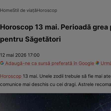
Home
Stil de viață
Horoscop
Horoscop 13 mai. Perioadă grea 
pentru Săgetători
12 mai 2026 17:00
Adaugă-ne ca sursă preferată în Google
Urmă
Horoscop
13 mai. Unele zodii trebuie să fie mai at
comunice mai deschis cu cei dragi. Astrele recoman