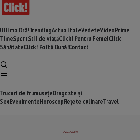
Ultima Oră!
Trending
Actualitate
Vedete
Video
Prime
Time
Sport
Stil de viață
Click! Pentru Femei
Click!
Sănătate
Click! Poftă Bună!
Contact
Trucuri de frumusețe
Dragoste și
Sex
Evenimente
Horoscop
Rețete culinare
Travel