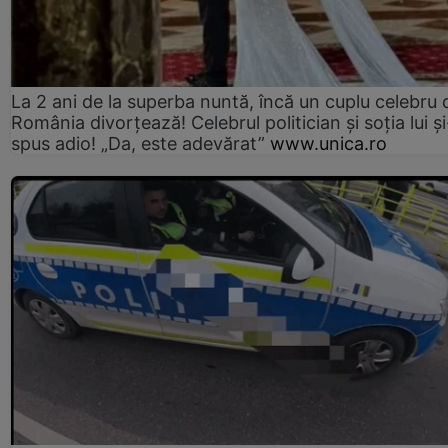
La 2 ani de la superba nuntă, încă un cuplu celebru 
România divorțează! Celebrul politician și soția lui ș
spus adio! „Da, este adevărat”
www.unica.ro