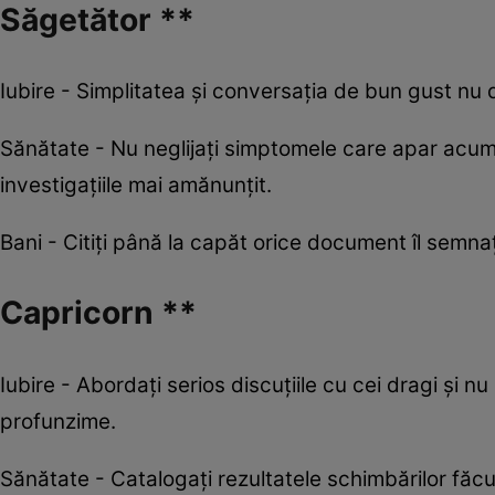
Săgetător **
Iubire - Simplitatea şi conversaţia de bun gust nu d
Sănătate - Nu neglijaţi simptomele care apar acum
investigațiile mai amănunţit.
Bani - Citiţi până la capăt orice document îl semnaţi.
Capricorn **
Iubire - Abordați serios discuțiile cu cei dragi și 
profunzime.
Sănătate - Catalogați rezultatele schimbărilor făcut