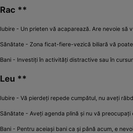
Rac **
Iubire - Un prieten vă acaparează. Are nevoie să v
Sănătate - Zona ficat-fiere-vezică biliară vă poat
Bani - Investiţi în activităţi distractive sau în cu
Leu **
Iubire - Vă pierdeți repede cumpătul, nu aveți răbdar
Sănătate - Aveți agenda plină și nu vă preocupați d
Bani - Pentru aceiași bani ca și până acum, e nevo