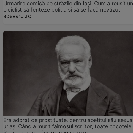
Urmărire comică pe străzile din Iași. Cum a reușit u
biciclist să fenteze poliția și să se facă nevăzut
adevarul.ro
Era adorat de prostituate, pentru apetitul său sexua
uriaș. Când a murit faimosul scriitor, toate cocotele
Parisului l-au plâns
okmagazine.ro