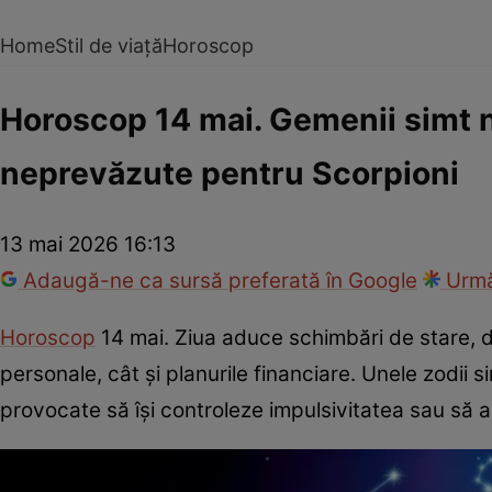
Home
Stil de viață
Horoscop
Horoscop 14 mai. Gemenii simt n
neprevăzute pentru Scorpioni
13 mai 2026 16:13
Adaugă-ne ca sursă preferată în Google
Urmă
Horoscop
14 mai. Ziua aduce schimbări de stare, dis
personale, cât și planurile financiare. Unele zodii si
provocate să își controleze impulsivitatea sau să 