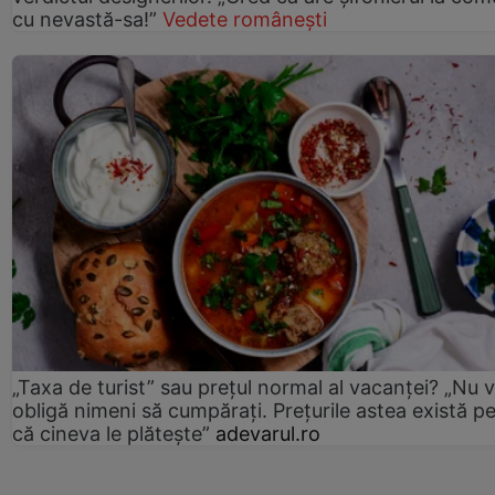
cu nevastă-sa!”
Vedete românești
„Taxa de turist” sau prețul normal al vacanței? „Nu 
obligă nimeni să cumpărați. Prețurile astea există p
că cineva le plătește”
adevarul.ro