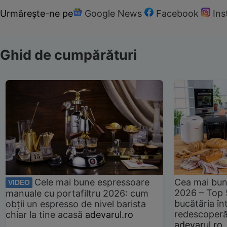
Urmărește-ne pe
Google News
Facebook
In
Ghid de cumpărături
Cele mai bune espressoare
Cea mai bun
VIDEO
2026 – Top 
manuale cu portafiltru 2026: cum
bucătăria înt
obții un espresso de nivel barista
redescoperă 
chiar la tine acasă
adevarul.ro
adevarul.ro