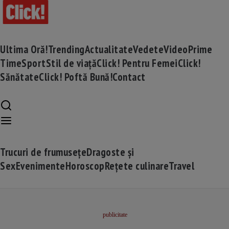
Ultima Oră!
Trending
Actualitate
Vedete
Video
Prime
Time
Sport
Stil de viață
Click! Pentru Femei
Click!
Sănătate
Click! Poftă Bună!
Contact
Trucuri de frumusețe
Dragoste și
Sex
Evenimente
Horoscop
Rețete culinare
Travel