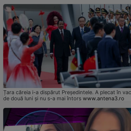
Țara căreia i-a dispărut Președintele. A plecat în va
de două luni și nu s-a mai întors
www.antena3.ro