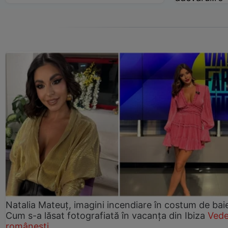
Natalia Mateuț, imagini incendiare în costum de bai
Cum s-a lăsat fotografiată în vacanța din Ibiza
Vede
românești