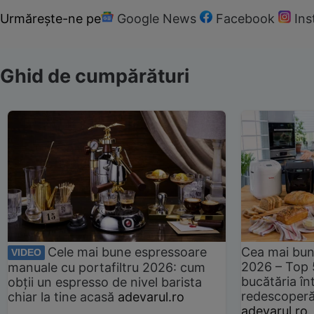
Urmărește-ne pe
Google News
Facebook
In
Ghid de cumpărături
Cele mai bune espressoare
Cea mai bun
VIDEO
2026 – Top 
manuale cu portafiltru 2026: cum
bucătăria înt
obții un espresso de nivel barista
redescoperă 
chiar la tine acasă
adevarul.ro
adevarul.ro