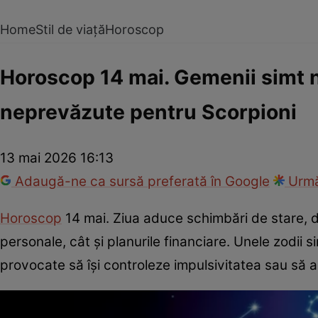
Home
Stil de viață
Horoscop
Horoscop 14 mai. Gemenii simt n
neprevăzute pentru Scorpioni
13 mai 2026 16:13
Adaugă-ne ca sursă preferată în Google
Urmă
Horoscop
14 mai. Ziua aduce schimbări de stare, dis
personale, cât și planurile financiare. Unele zodii si
provocate să își controleze impulsivitatea sau să 