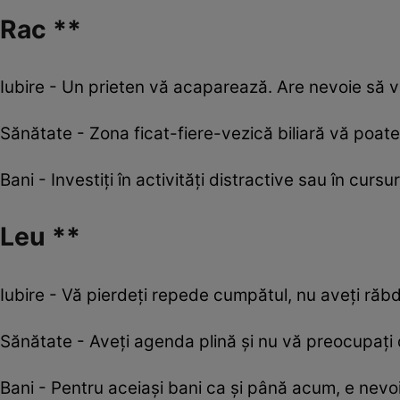
Rac **
Iubire - Un prieten vă acaparează. Are nevoie să v
Sănătate - Zona ficat-fiere-vezică biliară vă poat
Bani - Investiţi în activităţi distractive sau în cu
Leu **
Iubire - Vă pierdeți repede cumpătul, nu aveți răbdar
Sănătate - Aveți agenda plină și nu vă preocupați d
Bani - Pentru aceiași bani ca și până acum, e nevo