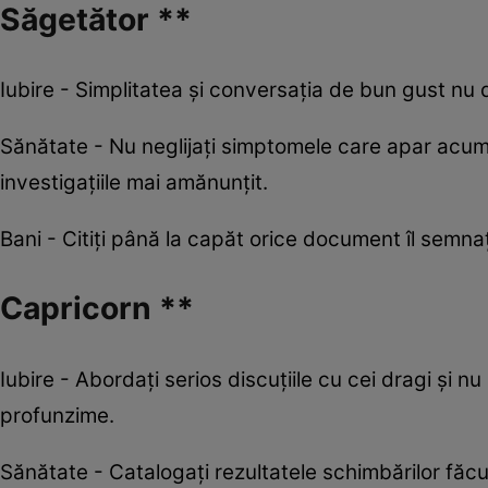
Săgetător **
Iubire - Simplitatea şi conversaţia de bun gust nu d
Sănătate - Nu neglijaţi simptomele care apar acum
investigațiile mai amănunţit.
Bani - Citiţi până la capăt orice document îl semnaţi.
Capricorn **
Iubire - Abordați serios discuțiile cu cei dragi și 
profunzime.
Sănătate - Catalogați rezultatele schimbărilor făcut