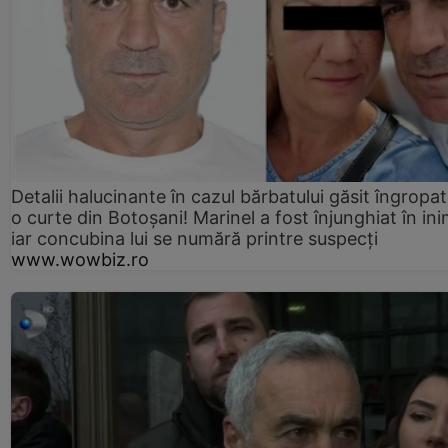
Detalii halucinante în cazul bărbatului găsit îngropat
o curte din Botoșani! Marinel a fost înjunghiat în ini
iar concubina lui se numără printre suspecți
www.wowbiz.ro