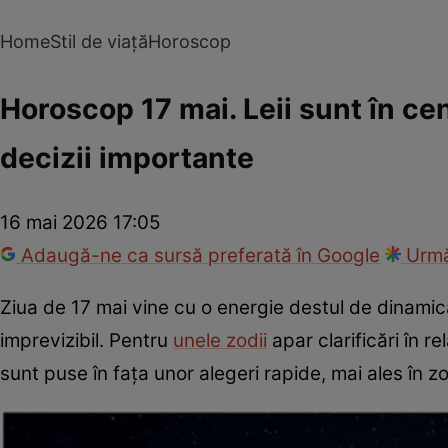
Home
Stil de viață
Horoscop
Horoscop 17 mai. Leii sunt în cen
decizii importante
16 mai 2026 17:05
Adaugă-ne ca sursă preferată în Google
Urmă
Ziua de 17 mai vine cu o energie destul de dinamică,
imprevizibil. Pentru
unele zodii
apar clarificări în re
sunt puse în fața unor alegeri rapide, mai ales în z