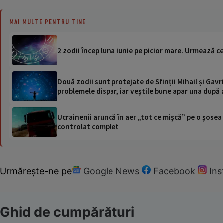
MAI MULTE PENTRU TINE
2 zodii încep luna iunie pe picior mare. Urmează c
Două zodii sunt protejate de Sfinții Mihail și Gavri
problemele dispar, iar veștile bune apar una după 
Ucrainenii aruncă în aer „tot ce mișcă” pe o șose
controlat complet
Urmărește-ne pe
Google News
Facebook
In
Ghid de cumpărături