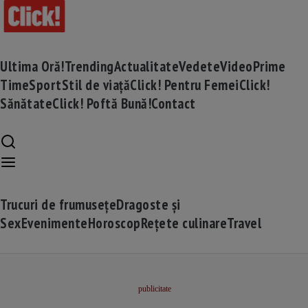
Ultima Oră!
Trending
Actualitate
Vedete
Video
Prime
Time
Sport
Stil de viață
Click! Pentru Femei
Click!
Sănătate
Click! Poftă Bună!
Contact
Trucuri de frumusețe
Dragoste și
Sex
Evenimente
Horoscop
Rețete culinare
Travel