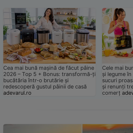
Cea mai bună mașină de făcut pâine
Cele mai bu
2026 – Top 5 + Bonus: transformă-ți
și legume în
bucătăria într-o brutărie și
sucuri proas
redescoperă gustul pâinii de casă
și renunți tr
adevarul.ro
comerț
adev