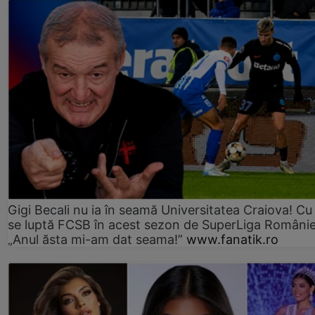
Gigi Becali nu ia în seamă Universitatea Craiova! Cu
se luptă FCSB în acest sezon de SuperLiga Românie
„Anul ăsta mi-am dat seama!”
www.fanatik.ro