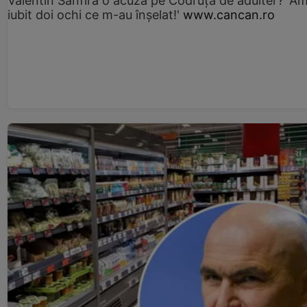
Valentin Sanfira o acuză pe Codruța de adulter? 'A
iubit doi ochi ce m-au înșelat!'
www.cancan.ro