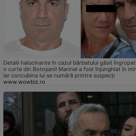
Detalii halucinante în cazul bărbatului găsit îngropat
o curte din Botoșani! Marinel a fost înjunghiat în ini
iar concubina lui se numără printre suspecți
www.wowbiz.ro