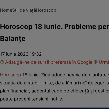
Home
Stil de viață
Horoscop
Horoscop 18 iunie. Probleme pe
Balanțe
17 iunie 2026 19:32
Adaugă-ne ca sursă preferată în Google
Urmă
Horoscop
18 iunie. Ziua aduce nevoia de claritate și
situația de a stabili limite, de a lămuri neînțeleger
plan financiar, accentul cade pe eficiență și gestio
poate preveni tensiuni inutile.