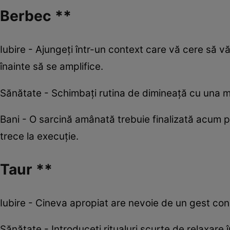
Berbec **
Iubire - Ajungeți într-un context care vă cere să vă 
înainte să se amplifice.
Sănătate - Schimbați rutina de dimineață cu una ma
Bani - O sarcină amânată trebuie finalizată acum pen
trece la execuție.
Taur **
Iubire - Cineva apropiat are nevoie de un gest concr
Sănătate - Introduceți ritualuri scurte de relaxare î