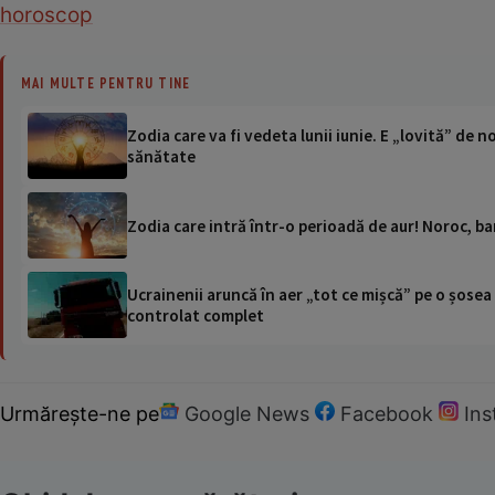
horoscop
MAI MULTE PENTRU TINE
Zodia care va fi vedeta lunii iunie. E „lovită” de
sănătate
Zodia care intră într-o perioadă de aur! Noroc, ba
Ucrainenii aruncă în aer „tot ce mișcă” pe o șose
controlat complet
Urmărește-ne pe
Google News
Facebook
In