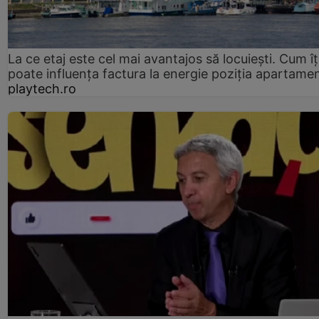
La ce etaj este cel mai avantajos să locuiești. Cum îț
poate influența factura la energie poziția apartamen
playtech.ro