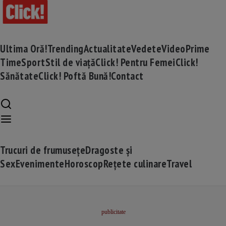
Ultima Oră!
Trending
Actualitate
Vedete
Video
Prime
Time
Sport
Stil de viață
Click! Pentru Femei
Click!
Sănătate
Click! Poftă Bună!
Contact
Trucuri de frumusețe
Dragoste și
Sex
Evenimente
Horoscop
Rețete culinare
Travel