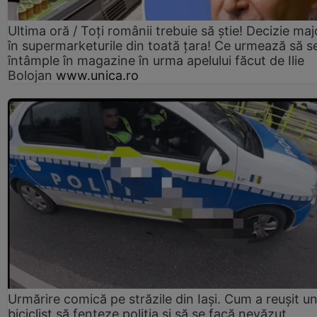
Ultima oră / Toți românii trebuie să știe! Decizie maj
în supermarketurile din toată țara! Ce urmează să s
întâmple în magazine în urma apelului făcut de Ilie
Bolojan
www.unica.ro
Urmărire comică pe străzile din Iași. Cum a reușit u
biciclist să fenteze poliția și să se facă nevăzut