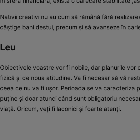
În sfera financiară, există o oarecare stabilitate ,
Nativii creativi nu au cum să rămână fără realizarea 
câștige bani destui, precum și să avanseze în cari
Leu
Obiectivele voastre vor fi nobile, dar planurile vo
fizică și de noua atitudine. Va fi necesar să vă restr
ceea ce nu va fi ușor. Perioada se va caracteriza pr
puține și doar atunci când sunt obligatoriu necesare
viață. Oricum, veți fi laconici și foarte atenți.