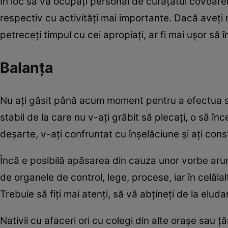
În loc să vă ocupați personal de curățatul covoarelo
respectiv cu activități mai importante. Dacă aveți 
petreceți timpul cu cei apropiați, ar fi mai ușor să împ
Balanța
Nu ați găsit până acum moment pentru a efectua sc
stabil de la care nu v-ați grăbit să plecați, o să î
deșarte, v-ați confruntat cu înșelăciune și ați con
Încă e posibilă apăsarea din cauza unor vorbe arun
de organele de control, lege, procese, iar în celălal
Trebuie să fiți mai atenți, să vă abțineți de la eludar
Nativii cu afaceri ori cu colegi din alte orașe sau țăr