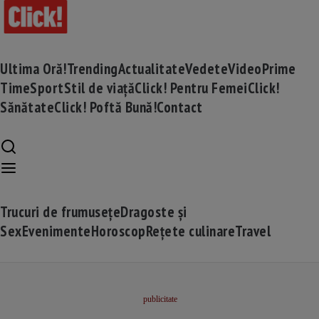
Ultima Oră!
Trending
Actualitate
Vedete
Video
Prime
Time
Sport
Stil de viață
Click! Pentru Femei
Click!
Sănătate
Click! Poftă Bună!
Contact
Trucuri de frumusețe
Dragoste și
Sex
Evenimente
Horoscop
Rețete culinare
Travel