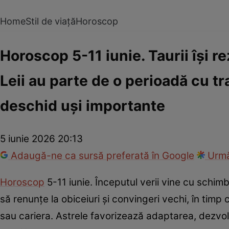
Home
Stil de viață
Horoscop
Horoscop 5-11 iunie. Taurii își 
Leii au parte de o perioadă cu tr
deschid uși importante
5 iunie 2026 20:13
Adaugă-ne ca sursă preferată în Google
Urmă
Horoscop
5-11 iunie. Începutul verii vine cu schimb
să renunțe la obiceiuri și convingeri vechi, în timp c
sau cariera. Astrele favorizează adaptarea, dezvol