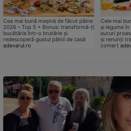
Cea mai bună mașină de făcut pâine
Cele mai bu
2026 – Top 5 + Bonus: transformă-ți
și legume în
bucătăria într-o brutărie și
sucuri proas
redescoperă gustul pâinii de casă
și renunți tr
adevarul.ro
comerț
adev