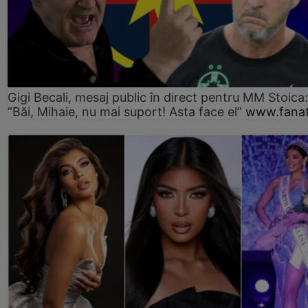
Gigi Becali, mesaj public în direct pentru MM Stoica:
”Băi, Mihaie, nu mai suport! Asta face el”
www.fanat