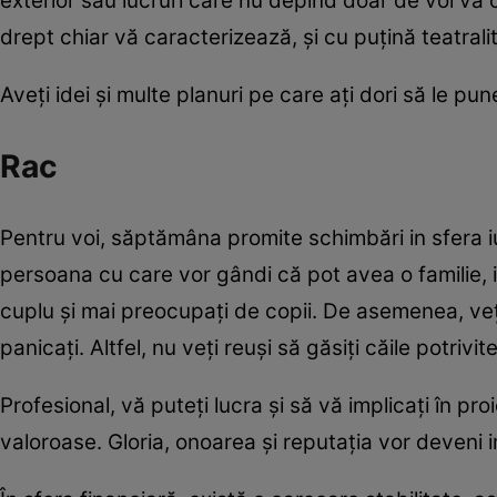
exterior sau lucruri care nu depind doar de voi vă 
drept chiar vă caracterizează, și cu puţină teatralita
Aveţi idei şi multe planuri pe care aţi dori să le pu
Rac
Pentru voi, săptămâna promite schimbări in sfera iub
persoana cu care vor gândi că pot avea o familie, iar
cuplu și mai preocupați de copii. De asemenea, veț
panicați. Altfel, nu veți reuși să găsiți căile potriv
Profesional, vă puteți lucra și să vă implicați în pr
valoroase. Gloria, onoarea și reputația vor deveni 