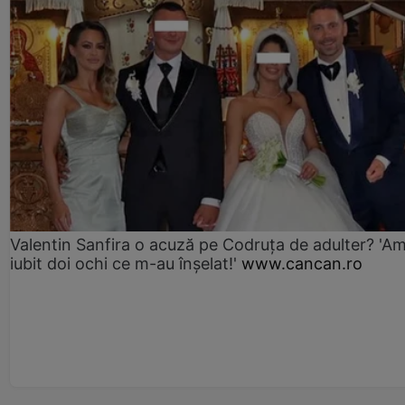
Valentin Sanfira o acuză pe Codruța de adulter? 'A
iubit doi ochi ce m-au înșelat!'
www.cancan.ro