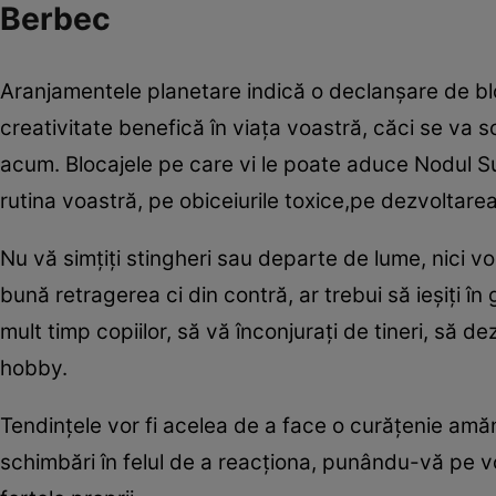
Berbec
Aranjamentele planetare indică o declanșare de blo
creativitate benefică în viaţa voastră, căci se va 
acum. Blocajele pe care vi le poate aduce Nodul Su
rutina voastră, pe obiceiurile toxice,pe dezvoltare
Nu vă simţiți stingheri sau departe de lume, nici vo
bună retragerea ci din contră, ar trebui să ieşiţi în 
mult timp copiilor, să vă înconjuraţi de tineri, să d
hobby.
Tendinţele vor fi acelea de a face o curăţenie amănu
schimbări în felul de a reacționa, punându-vă pe vo