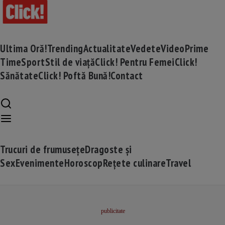
Ultima Oră!
Trending
Actualitate
Vedete
Video
Prime
Time
Sport
Stil de viață
Click! Pentru Femei
Click!
Sănătate
Click! Poftă Bună!
Contact
Trucuri de frumusețe
Dragoste și
Sex
Evenimente
Horoscop
Rețete culinare
Travel