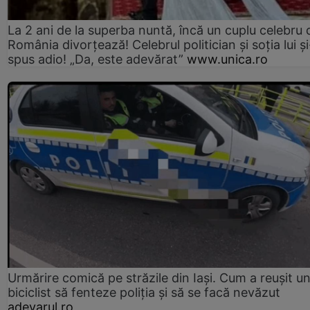
La 2 ani de la superba nuntă, încă un cuplu celebru 
România divorțează! Celebrul politician și soția lui ș
spus adio! „Da, este adevărat”
www.unica.ro
Urmărire comică pe străzile din Iași. Cum a reușit u
biciclist să fenteze poliția și să se facă nevăzut
adevarul.ro