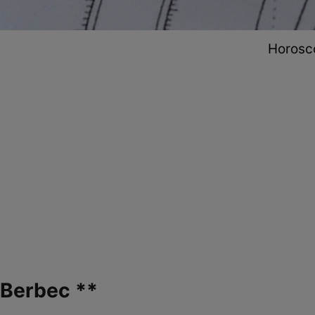
Horosco
Berbec **