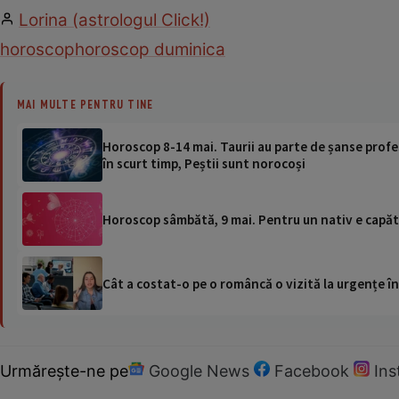
Lorina (astrologul Click!)
horoscop
horoscop duminica
MAI MULTE PENTRU TINE
Horoscop 8-14 mai. Taurii au parte de șanse profes
în scurt timp, Peștii sunt norocoși
Horoscop sâmbătă, 9 mai. Pentru un nativ e capăt d
Cât a costat-o pe o româncă o vizită la urgențe în
Urmărește-ne pe
Google News
Facebook
In