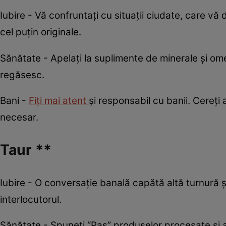
Iubire - Vă confruntați cu situații ciudate, care vă
cel puțin originale.
Sănătate - Apelați la suplimente de minerale și o
regăsesc.
Bani -
Fiți mai atent
și responsabil cu banii. Cereți 
necesar.
Taur **
Iubire - O conversaţie banală capătă altă turnură ş
interlocutorul.
Sănătate - Spuneţi “Pas” produselor procesate şi 