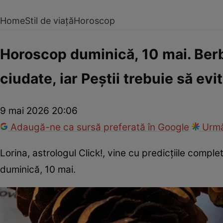
Home
Stil de viață
Horoscop
Horoscop duminică, 10 mai. Berbe
ciudate, iar Peștii trebuie să evi
9 mai 2026 20:06
Adaugă-ne ca sursă preferată în Google
Urmă
Lorina, astrologul Click!, vine cu predicțiile comp
duminică, 10 mai.