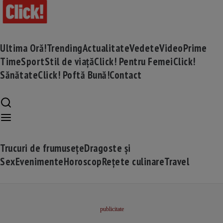
Ultima Oră!
Trending
Actualitate
Vedete
Video
Prime
Time
Sport
Stil de viață
Click! Pentru Femei
Click!
Sănătate
Click! Poftă Bună!
Contact
Trucuri de frumusețe
Dragoste și
Sex
Evenimente
Horoscop
Rețete culinare
Travel