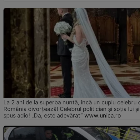
La 2 ani de la superba nuntă, încă un cuplu celebru 
România divorțează! Celebrul politician și soția lui ș
spus adio! „Da, este adevărat”
www.unica.ro