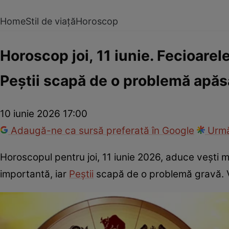
Home
Stil de viață
Horoscop
Horoscop joi, 11 iunie. Fecioarel
Peștii scapă de o problemă apăs
10 iunie 2026 17:00
Adaugă-ne ca sursă preferată în Google
Urmă
Horoscopul pentru joi, 11 iunie 2026, aduce vești 
importantă, iar
Peștii
scapă de o problemă gravă. V