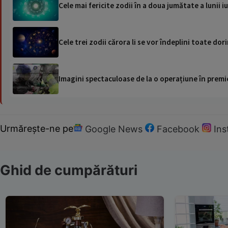
Cele mai fericite zodii în a doua jumătate a lunii i
Cele trei zodii cărora li se vor îndeplini toate dori
Imagini spectaculoase de la o operațiune în premie
Urmărește-ne pe
Google News
Facebook
In
Ghid de cumpărături