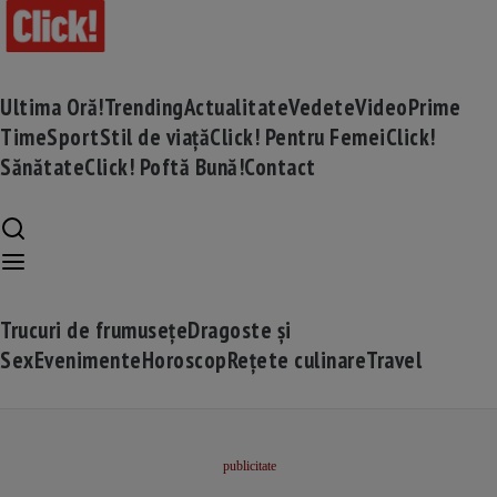
Ultima Oră!
Trending
Actualitate
Vedete
Video
Prime
Time
Sport
Stil de viață
Click! Pentru Femei
Click!
Sănătate
Click! Poftă Bună!
Contact
Trucuri de frumusețe
Dragoste și
Sex
Evenimente
Horoscop
Rețete culinare
Travel