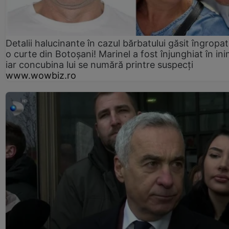
Detalii halucinante în cazul bărbatului găsit îngropat
o curte din Botoșani! Marinel a fost înjunghiat în ini
iar concubina lui se numără printre suspecți
www.wowbiz.ro