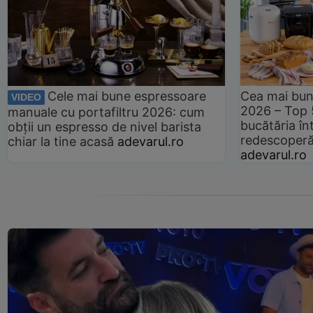
Cele mai bune espressoare
Cea mai bun
VIDEO
2026 – Top 
manuale cu portafiltru 2026: cum
bucătăria înt
obții un espresso de nivel barista
redescoperă 
chiar la tine acasă
adevarul.ro
adevarul.ro