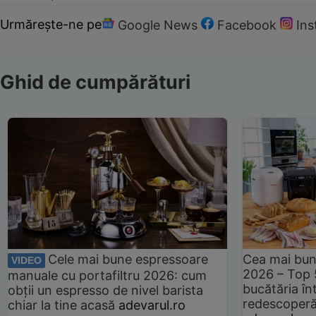
Urmărește-ne pe
Google News
Facebook
In
Ghid de cumpărături
Cele mai bune espressoare
Cea mai bun
VIDEO
2026 – Top 
manuale cu portafiltru 2026: cum
bucătăria înt
obții un espresso de nivel barista
redescoperă 
chiar la tine acasă
adevarul.ro