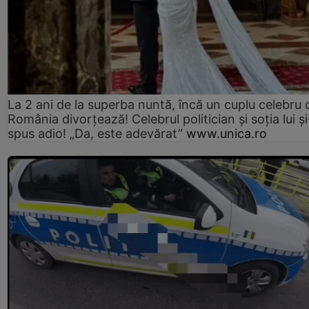
La 2 ani de la superba nuntă, încă un cuplu celebru 
România divorțează! Celebrul politician și soția lui ș
spus adio! „Da, este adevărat”
www.unica.ro