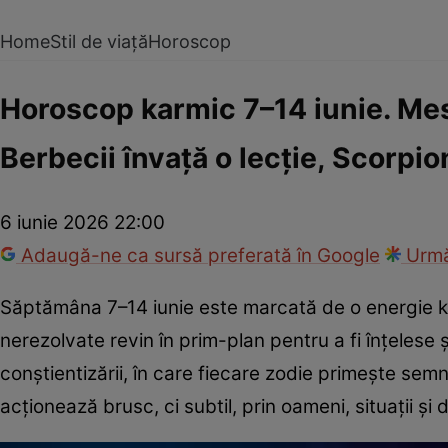
Home
Stil de viață
Horoscop
Horoscop karmic 7–14 iunie. Mesa
Berbecii învață o lecție, Scorpio
6 iunie 2026 22:00
Adaugă-ne ca sursă preferată în Google
Urmă
Săptămâna 7–14 iunie este marcată de o energie karm
nerezolvate revin în prim-plan pentru a fi înțelese 
conștientizării, în care fiecare zodie primește semn
acționează brusc, ci subtil, prin oameni, situații și d