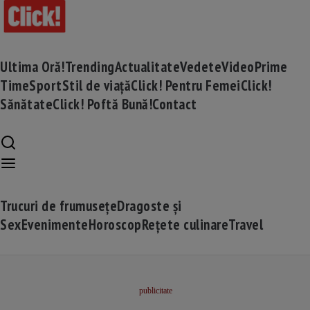
Ultima Oră!
Trending
Actualitate
Vedete
Video
Prime
Time
Sport
Stil de viață
Click! Pentru Femei
Click!
Sănătate
Click! Poftă Bună!
Contact
Trucuri de frumusețe
Dragoste și
Sex
Evenimente
Horoscop
Rețete culinare
Travel