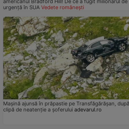
americanul Bradford Hill! De ce a fugit milionarul de
urgență în SUA
Vedete românești
Mașină ajunsă în prăpastie pe Transfăgărășan, dup
clipă de neatenție a șoferului
adevarul.ro