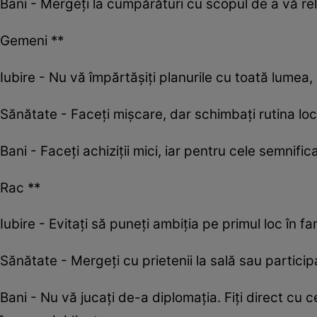
Bani - Mergeți la cumpărături cu scopul de a vă rela
Gemeni **
Iubire - Nu vă împărtășiți planurile cu toată lumea
Sănătate - Faceți mișcare, dar schimbați rutina locu
Bani - Faceți achiziții mici, iar pentru cele semnific
Rac **
Iubire - Evitați să puneţi ambiţia pe primul loc în fam
Sănătate - Mergeţi cu prietenii la sală sau participa
Bani - Nu vă jucaţi de-a diplomaţia. Fiţi direct cu ce