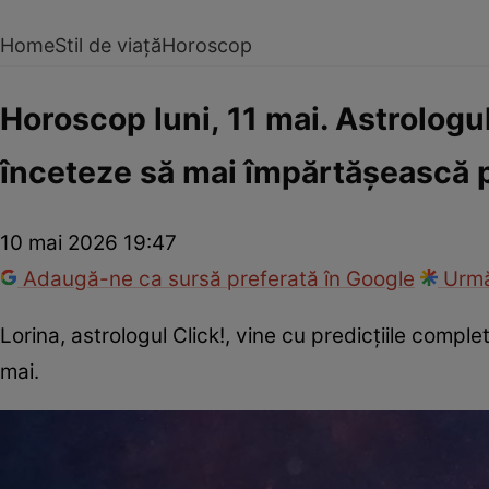
Home
Stil de viață
Horoscop
Horoscop luni, 11 mai. Astrologul
înceteze să mai împărtășească p
10 mai 2026 19:47
Adaugă-ne ca sursă preferată în Google
Urmă
Lorina, astrologul Click!, vine cu predicțiile compl
mai.