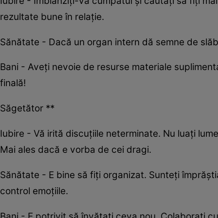
Iubire - Îmblânziți-vă cumpătul și căutați să fiți mai
rezultate bune în relație.
Sănătate - Dacă un organ intern dă semne de slăb
Bani - Aveți nevoie de resurse materiale suplimenta
finală!
Săgetător **
Iubire - Vă irită discuțiile neterminate. Nu luați lum
Mai ales dacă e vorba de cei dragi.
Sănătate - E bine să fiți organizat. Sunteți împrășt
control emoțiile.
Bani - E potrivit să învățați ceva nou. Colaborați cu 