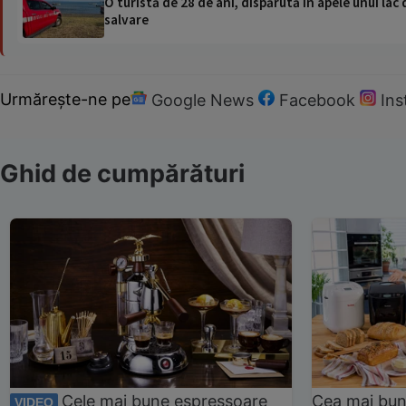
O turistă de 28 de ani, dispărută în apele unui lac 
salvare
Urmărește-ne pe
Google News
Facebook
In
Ghid de cumpărături
Cele mai bune espressoare
Cea mai bun
VIDEO