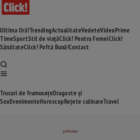
Ultima Oră!
Trending
Actualitate
Vedete
Video
Prime
Time
Sport
Stil de viață
Click! Pentru Femei
Click!
Sănătate
Click! Poftă Bună!
Contact
Trucuri de frumusețe
Dragoste și
Sex
Evenimente
Horoscop
Rețete culinare
Travel