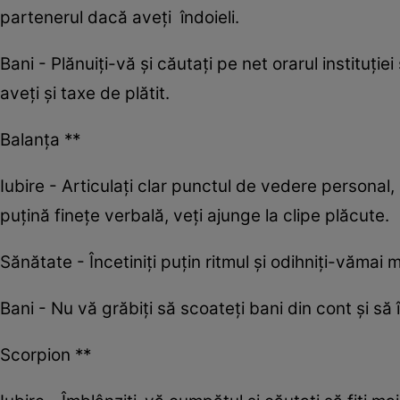
partenerul dacă aveți îndoieli.
Bani - Plănuiți-vă și căutați pe net orarul instituţie
aveţi și taxe de plătit.
Balanța **
Iubire - Articulați clar punctul de vedere personal,
puțină finețe verbală, veți ajunge la clipe plăcute.
Sănătate - Încetiniți puțin ritmul și odihniți-vămai 
Bani - Nu vă grăbiți să scoateți bani din cont și să 
Scorpion **