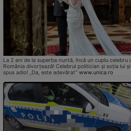
La 2 ani de la superba nuntă, încă un cuplu celebru 
România divorțează! Celebrul politician și soția lui ș
spus adio! „Da, este adevărat”
www.unica.ro