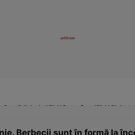
me
Sport
Stil de viață
Click! Pentru Femei
Click! Sănătate
nie. Berbecii sunt în formă la î