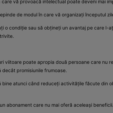
a care vă provoacă intelectual poate deveni mai imp
epinde de modul în care vă organizați începutul zile
i o condiție sau să obțineți un avantaj pe care l-ați
trivite.
nuri viitoare poate apropia două persoane care nu r
ă decât promisiunile frumoase.
bine atunci când reduceți activitățile făcute din o
u un abonament care nu mai oferă aceleași beneficii