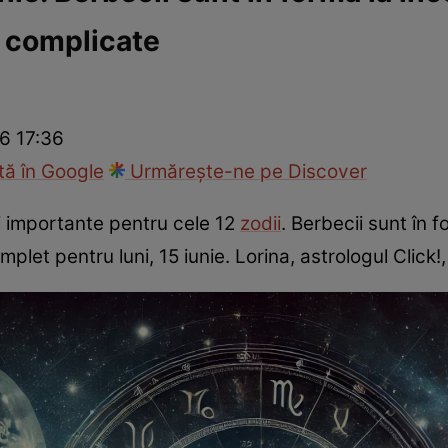
ri complicate
cop
Rețete culinare
Travel
26 17:36
ă în Google
Urmărește-ne pe Discover
 importante pentru cele 12
zodii
. Berbecii sunt în f
plet pentru luni, 15 iunie. Lorina, astrologul Click!,