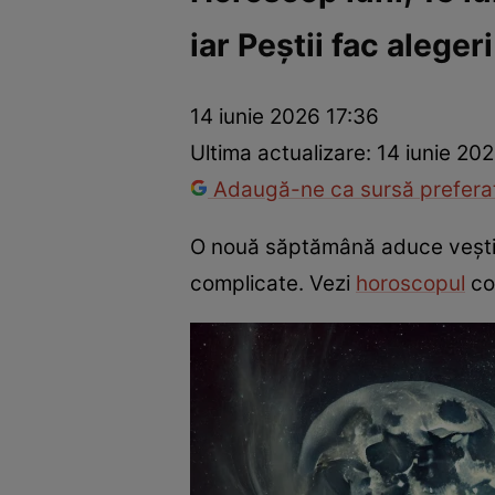
iar Peștii fac alege
Trucuri de frumusețe
Dragoste și Sex
Evenimente
Horos
14 iunie 2026 17:36
Ultima actualizare:
14 iunie 20
Adaugă-ne ca sursă preferat
O nouă săptămână aduce vești
complicate. Vezi
horoscopul
com