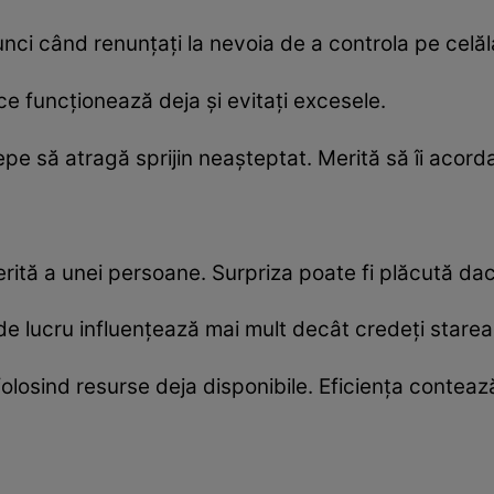
unci când renunțați la nevoia de a controla pe celăla
e funcționează deja și evitați excesele.
pe să atragă sprijin neașteptat. Merită să îi acorda
ferită a unei persoane. Surpriza poate fi plăcută da
de lucru influențează mai mult decât credeți starea 
 folosind resurse deja disponibile. Eficiența contea