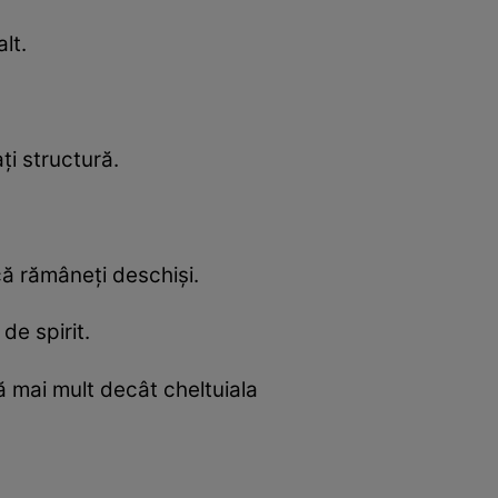
lt.
ți structură.
că rămâneți deschiși.
de spirit.
ză mai mult decât cheltuiala