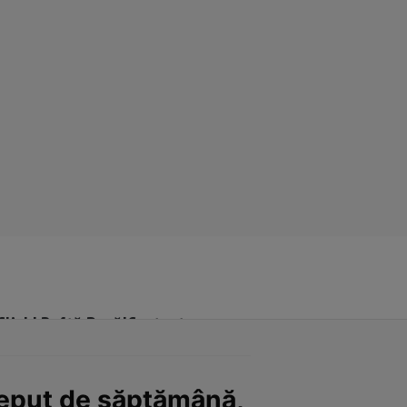
Click! Poftă Bună!
Contact
nceput de săptămână,