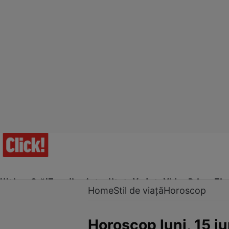
Ultima Oră!
Trending
Actualitate
Vedete
Video
Prime Ti
Home
Stil de viață
Horoscop
Horoscop luni, 15 iu