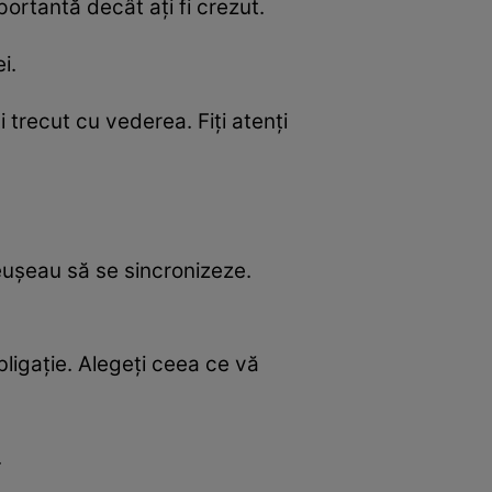
ortantă decât ați fi crezut.
i.
 trecut cu vederea. Fiți atenți
eușeau să se sincronizeze.
bligație. Alegeți ceea ce vă
.