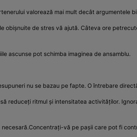
artenerului valorează mai mult decât argumentele bi
 obișnuite de stres vă ajută. Câteva ore petrecute 
ițiile ascunse pot schimba imaginea de ansamblu.
resupuneri nu se bazau pe fapte. O întrebare directă
 reduceți ritmul și intensitatea activităților. Igno
e necesară.Concentrați-vă pe pașii care pot fi contr