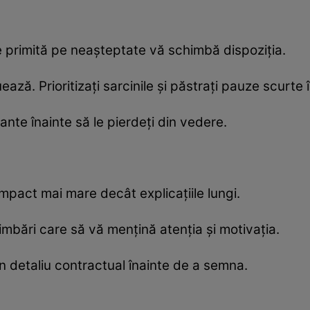
ie primită pe neașteptate vă schimbă dispoziția.
ză. Prioritizați sarcinile și păstrați pauze scurte î
tante înainte să le pierdeți din vedere.
impact mai mare decât explicațiile lungi.
imbări care să vă mențină atenția și motivația.
un detaliu contractual înainte de a semna.