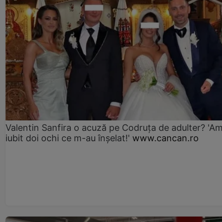
Valentin Sanfira o acuză pe Codruța de adulter? 'A
iubit doi ochi ce m-au înșelat!'
www.cancan.ro