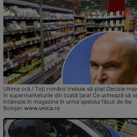
Ultima oră / Toți românii trebuie să știe! Decizie maj
în supermarketurile din toată țara! Ce urmează să s
întâmple în magazine în urma apelului făcut de Ilie
Bolojan
www.unica.ro