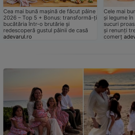
Cea mai bună mașină de făcut pâine
Cele mai bu
2026 – Top 5 + Bonus: transformă-ți
și legume în
bucătăria într-o brutărie și
sucuri proas
redescoperă gustul pâinii de casă
și renunți tr
adevarul.ro
comerț
adev