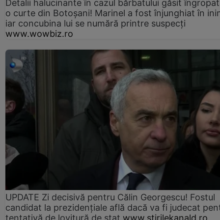
Detalii halucinante în cazul bărbatului găsit îngropat
o curte din Botoșani! Marinel a fost înjunghiat în ini
iar concubina lui se numără printre suspecți
www.wowbiz.ro
UPDATE Zi decisivă pentru Călin Georgescu! Fostul
candidat la prezidențiale află dacă va fi judecat pen
tentativă de lovitură de stat
www.stirilekanald.ro