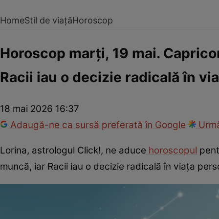
Home
Stil de viață
Horoscop
Horoscop marți, 19 mai. Capricorn
Racii iau o decizie radicală în v
18 mai 2026 16:37
Adaugă-ne ca sursă preferată în Google
Urmă
Lorina, astrologul Click!, ne aduce
horoscopul
pentr
muncă, iar Racii iau o decizie radicală în viața per