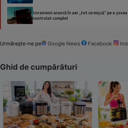
Ucrainenii aruncă în aer „tot ce mișcă” pe o șose
controlat complet
Urmărește-ne pe
Google News
Facebook
In
Ghid de cumpărături