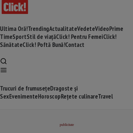
Ultima Oră!
Trending
Actualitate
Vedete
Video
Prime
Time
Sport
Stil de viață
Click! Pentru Femei
Click!
Sănătate
Click! Poftă Bună!
Contact
Trucuri de frumusețe
Dragoste și
Sex
Evenimente
Horoscop
Rețete culinare
Travel