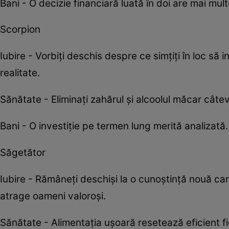
Bani - O decizie financiară luată în doi are mai mu
Scorpion
Iubire - Vorbiți deschis despre ce simțiți în loc să 
realitate.
Sănătate - Eliminați zahărul și alcoolul măcar câteva
Bani - O investiție pe termen lung merită analizată
Săgetător
Iubire - Rămâneți deschiși la o cunoștință nouă ca
atrage oameni valoroși.
Sănătate - Alimentația ușoară resetează eficient f