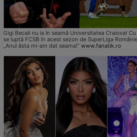
Gigi Becali nu ia în seamă Universitatea Craiova! Cu
se luptă FCSB în acest sezon de SuperLiga Românie
„Anul ăsta mi-am dat seama!”
www.fanatik.ro