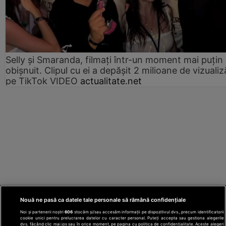
Selly și Smaranda, filmați într-un moment mai puțin
obișnuit. Clipul cu ei a depășit 2 milioane de vizualiz
pe TikTok VIDEO
actualitate.net
Nouă ne pasă ca datele tale personale să rămână confidențiale
Noi și partenerii noștri
606
stocăm și/sau accesăm informații pe dispozitivul dvs., precum identificatorii
cookie unici pentru prelucrarea datelor cu caracter personal. Puteți accepta sau gestiona alegerile
dvs. făcând clic mai jos sau în orice moment, pe pagina cu politica de confidențialitate. Aceste alegeri