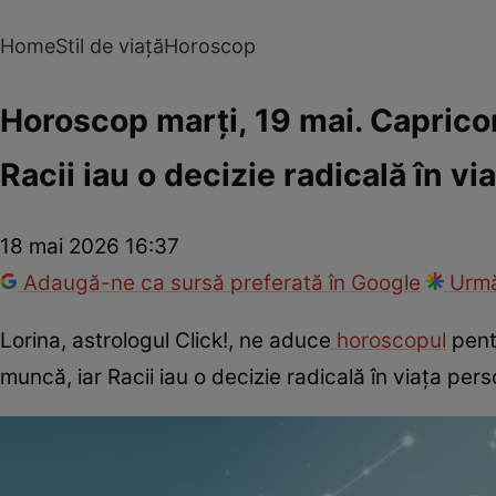
Home
Stil de viață
Horoscop
Horoscop marți, 19 mai. Capricorn
Racii iau o decizie radicală în v
18 mai 2026 16:37
Adaugă-ne ca sursă preferată în Google
Urmă
Lorina, astrologul Click!, ne aduce
horoscopul
pentr
muncă, iar Racii iau o decizie radicală în viața per