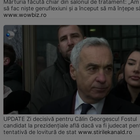
Mărturia făcută chiar din salonul de tratament: „Am
să fac niște genuflexiuni și a început să mă înțepe s
www.wowbiz.ro
UPDATE Zi decisivă pentru Călin Georgescu! Fostul
candidat la prezidențiale află dacă va fi judecat pen
tentativă de lovitură de stat
www.stirilekanald.ro