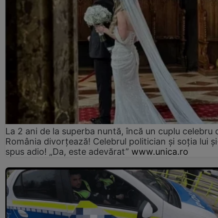
La 2 ani de la superba nuntă, încă un cuplu celebru 
România divorțează! Celebrul politician și soția lui ș
spus adio! „Da, este adevărat”
www.unica.ro