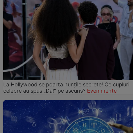
La Hollywood se poartă nunțile secrete! Ce cupluri
celebre au spus „Da!” pe ascuns?
Evenimente