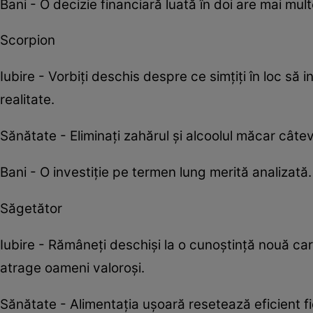
Bani - O decizie financiară luată în doi are mai mu
Scorpion
Iubire - Vorbiți deschis despre ce simțiți în loc să 
realitate.
Sănătate - Eliminați zahărul și alcoolul măcar câteva
Bani - O investiție pe termen lung merită analizată
Săgetător
Iubire - Rămâneți deschiși la o cunoștință nouă ca
atrage oameni valoroși.
Sănătate - Alimentația ușoară resetează eficient f