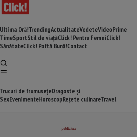
Ultima Oră!
Trending
Actualitate
Vedete
Video
Prime
Time
Sport
Stil de viață
Click! Pentru Femei
Click!
Sănătate
Click! Poftă Bună!
Contact
Trucuri de frumusețe
Dragoste și
Sex
Evenimente
Horoscop
Rețete culinare
Travel