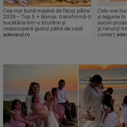
Cea mai bună mașină de făcut pâine
Cele mai bu
2026 – Top 5 + Bonus: transformă-ți
și legume în
bucătăria într-o brutărie și
sucuri proas
redescoperă gustul pâinii de casă
și renunți tr
adevarul.ro
comerț
adev