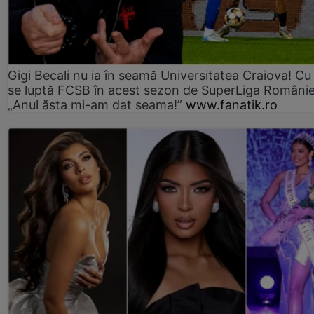
Gigi Becali nu ia în seamă Universitatea Craiova! Cu
se luptă FCSB în acest sezon de SuperLiga Românie
„Anul ăsta mi-am dat seama!”
www.fanatik.ro