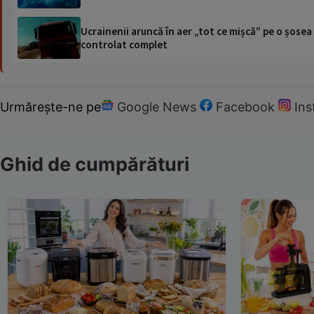
Ucrainenii aruncă în aer „tot ce mișcă” pe o șose
controlat complet
Urmărește-ne pe
Google News
Facebook
In
Ghid de cumpărături