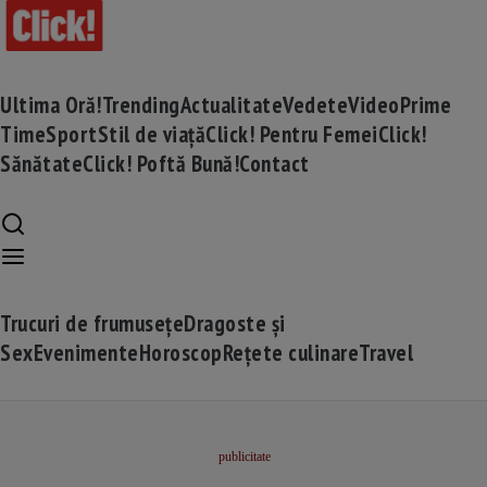
Ultima Oră!
Trending
Actualitate
Vedete
Video
Prime
Time
Sport
Stil de viață
Click! Pentru Femei
Click!
Sănătate
Click! Poftă Bună!
Contact
Trucuri de frumusețe
Dragoste și
Sex
Evenimente
Horoscop
Rețete culinare
Travel