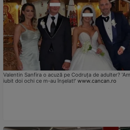
Valentin Sanfira o acuză pe Codruța de adulter? 'A
iubit doi ochi ce m-au înșelat!'
www.cancan.ro