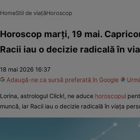
Home
Stil de viață
Horoscop
Horoscop marți, 19 mai. Capricorn
Racii iau o decizie radicală în v
18 mai 2026 16:37
Adaugă-ne ca sursă preferată în Google
Urmă
Lorina, astrologul Click!, ne aduce
horoscopul
pentr
muncă, iar Racii iau o decizie radicală în viața per