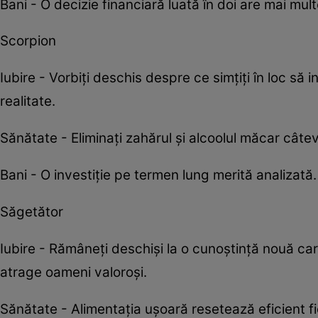
Bani - O decizie financiară luată în doi are mai mu
Scorpion
Iubire - Vorbiți deschis despre ce simțiți în loc să 
realitate.
Sănătate - Eliminați zahărul și alcoolul măcar câteva
Bani - O investiție pe termen lung merită analizată
Săgetător
Iubire - Rămâneți deschiși la o cunoștință nouă ca
atrage oameni valoroși.
Sănătate - Alimentația ușoară resetează eficient f