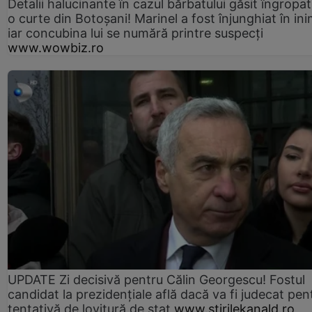
Detalii halucinante în cazul bărbatului găsit îngropat
o curte din Botoșani! Marinel a fost înjunghiat în ini
iar concubina lui se numără printre suspecți
www.wowbiz.ro
UPDATE Zi decisivă pentru Călin Georgescu! Fostul
candidat la prezidențiale află dacă va fi judecat pen
tentativă de lovitură de stat
www.stirilekanald.ro