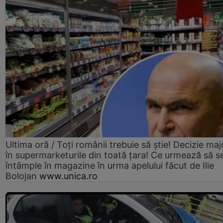
Ultima oră / Toți românii trebuie să știe! Decizie maj
în supermarketurile din toată țara! Ce urmează să s
întâmple în magazine în urma apelului făcut de Ilie
Bolojan
www.unica.ro