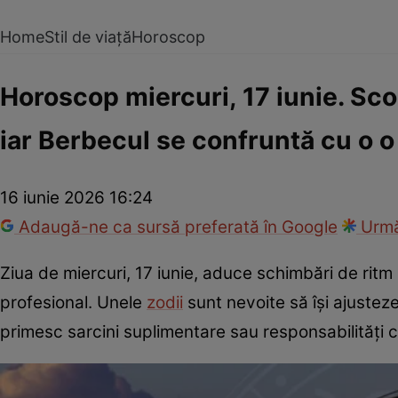
Home
Stil de viață
Horoscop
Horoscop miercuri, 17 iunie. Scor
iar Berbecul se confruntă cu o o
16 iunie 2026 16:24
Adaugă-ne ca sursă preferată în Google
Urmă
Ziua de miercuri, 17 iunie, aduce schimbări de ritm și
profesional. Unele
zodii
sunt nevoite să își ajusteze
primesc sarcini suplimentare sau responsabilități 