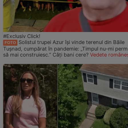
#Exclusiv Click!
Solistul trupei Azur își vinde terenul din Băile
FOTO
Tușnad, cumpărat în pandemie: „Timpul nu-mi perm
să mai construiesc.” Câți bani cere?
Vedete româneș