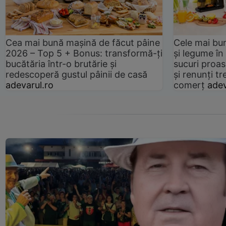
Cea mai bună mașină de făcut pâine
Cele mai bu
2026 – Top 5 + Bonus: transformă-ți
și legume în
bucătăria într-o brutărie și
sucuri proas
redescoperă gustul pâinii de casă
și renunți tr
adevarul.ro
comerț
adev