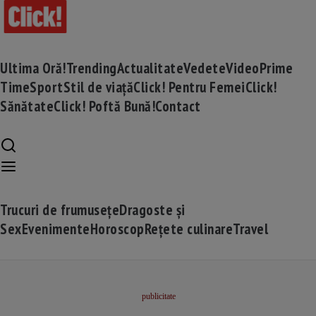
Ultima Oră!
Trending
Actualitate
Vedete
Video
Prime
Time
Sport
Stil de viață
Click! Pentru Femei
Click!
Sănătate
Click! Poftă Bună!
Contact
Trucuri de frumusețe
Dragoste și
Sex
Evenimente
Horoscop
Rețete culinare
Travel