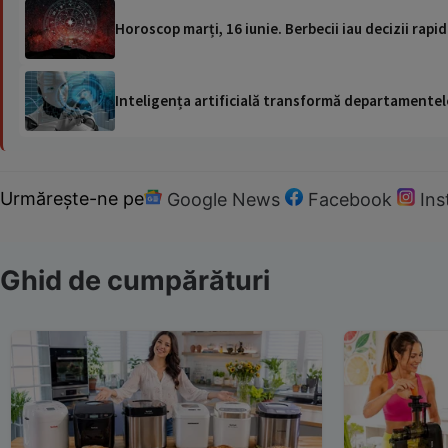
Horoscop marți, 16 iunie. Berbecii iau decizii rap
Inteligența artificială transformă departamentele
Urmărește-ne pe
Google News
Facebook
In
Ghid de cumpărături