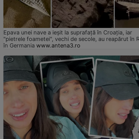
Epava unei nave a ieșit la suprafață în Croația, iar
"pietrele foametei", vechi de secole, au reapărut în R
în Germania
www.antena3.ro