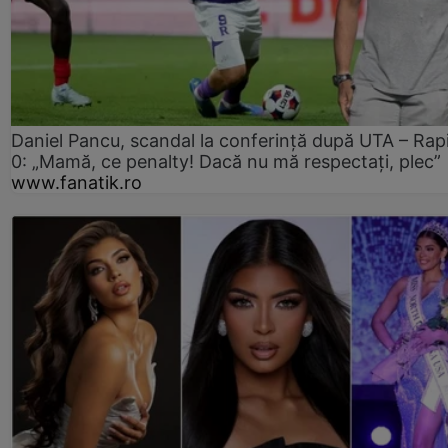
Daniel Pancu, scandal la conferință după UTA – Rap
0: „Mamă, ce penalty! Dacă nu mă respectați, plec”
www.fanatik.ro