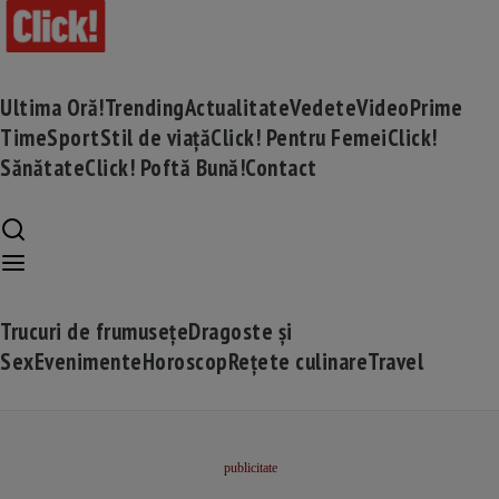
Ultima Oră!
Trending
Actualitate
Vedete
Video
Prime
Time
Sport
Stil de viață
Click! Pentru Femei
Click!
Sănătate
Click! Poftă Bună!
Contact
Trucuri de frumusețe
Dragoste și
Sex
Evenimente
Horoscop
Rețete culinare
Travel