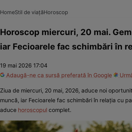
Home
Stil de viață
Horoscop
Horoscop miercuri, 20 mai. Gemen
iar Fecioarele fac schimbări în r
19 mai 2026 17:04
Adaugă-ne ca sursă preferată în Google
Urmă
Ziua de miercuri, 20 mai, 2026, aduce noi oportuni
muncă, iar Fecioarele fac schimbări în relația cu par
aduce
horoscopul
complet.