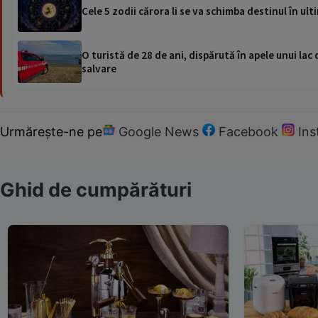
Cele 5 zodii cărora li se va schimba destinul în u
O turistă de 28 de ani, dispărută în apele unui lac 
salvare
Urmărește-ne pe
Google News
Facebook
In
Ghid de cumpărături