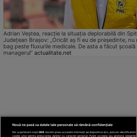
Adrian Veștea, reacție la situația deplorabilă din Spit
Județean Brașov: „Oricât aș fi eu de președinte, nu
bag peste fluxurile medicale. De asta a făcut școală
managerul”
actualitate.net
Nouă ne pasă ca datele tale personale să rămână confidențiale
Noi și partenerii noștri
606
stocăm și/sau accesăm informații pe dispozitivul dvs., precum identificatorii
cookie unici pentru prelucrarea datelor cu caracter personal. Puteți accepta sau gestiona alegerile