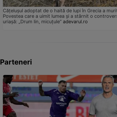
Cățelușul adoptat de o haită de lupi în Grecia a muri
Povestea care a uimit lumea și a stârnit o controver
uriașă: „Drum lin, micuțule”
adevarul.ro
Parteneri