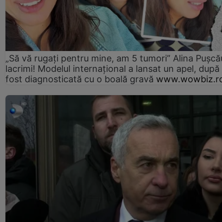
„Să vă rugați pentru mine, am 5 tumori” Alina Pușcău
lacrimi! Modelul internațional a lansat un apel, după
fost diagnosticată cu o boală gravă
www.wowbiz.r