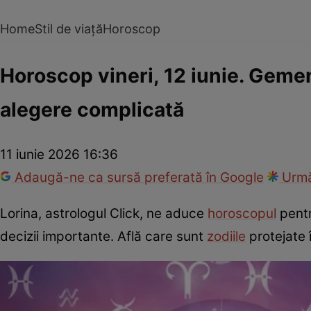
Home
Stil de viață
Horoscop
Horoscop vineri, 12 iunie. Gemeni
alegere complicată
11 iunie 2026 16:36
Adaugă-ne ca sursă preferată în Google
Urmă
Lorina, astrologul Click, ne aduce
horoscopul
pentr
decizii importante. Află care sunt
zodiile
protejate 