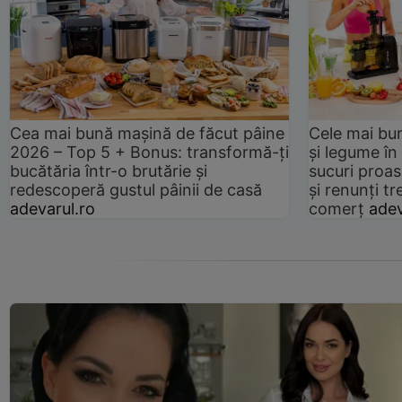
Cea mai bună mașină de făcut pâine
Cele mai bu
2026 – Top 5 + Bonus: transformă-ți
și legume în
bucătăria într-o brutărie și
sucuri proas
redescoperă gustul pâinii de casă
și renunți tr
adevarul.ro
comerț
adev