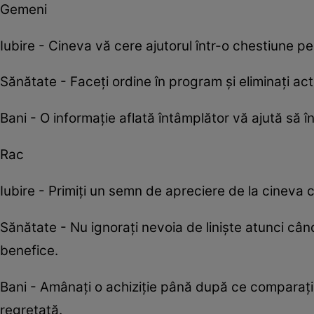
Gemeni
Iubire - Cineva vă cere ajutorul într-o chestiune per
Sănătate - Faceți ordine în program și eliminați act
Bani - O informație aflată întâmplător vă ajută să î
Rac
Iubire - Primiți un semn de apreciere de la cineva
Sănătate - Nu ignorați nevoia de liniște atunci cân
benefice.
Bani - Amânați o achiziție până după ce comparați 
regretată.