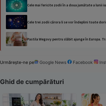
Cele mai fericite zodii în a doua jumătate a lunii i
Cele trei zodii cărora li se vor îndeplini toate dori
Pastila Wegovy pentru slăbit ajunge în Europa. Tr
Urmărește-ne pe
Google News
Facebook
In
Ghid de cumpărături