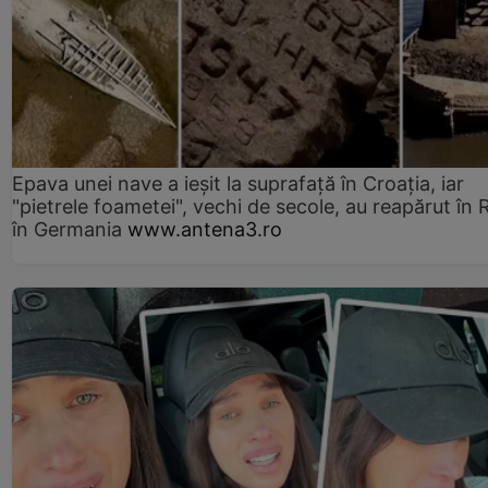
Epava unei nave a ieșit la suprafață în Croația, iar
"pietrele foametei", vechi de secole, au reapărut în R
în Germania
www.antena3.ro