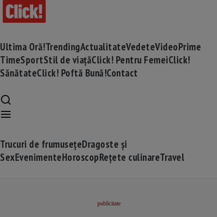
Ultima Oră!
Trending
Actualitate
Vedete
Video
Prime
Time
Sport
Stil de viață
Click! Pentru Femei
Click!
Sănătate
Click! Poftă Bună!
Contact
Trucuri de frumusețe
Dragoste și
Sex
Evenimente
Horoscop
Rețete culinare
Travel