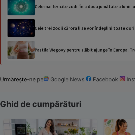
Cele mai fericite zodii în a doua jumătate a lunii i
Cele trei zodii cărora li se vor îndeplini toate dori
Pastila Wegovy pentru slăbit ajunge în Europa. Tr
Urmărește-ne pe
Google News
Facebook
In
Ghid de cumpărături