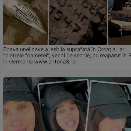
Epava unei nave a ieșit la suprafață în Croația, iar
"pietrele foametei", vechi de secole, au reapărut în R
în Germania
www.antena3.ro