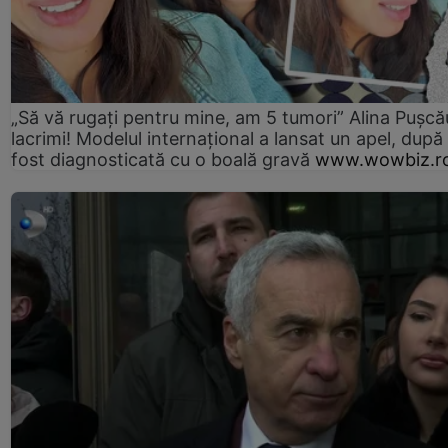
„Să vă rugați pentru mine, am 5 tumori” Alina Pușcău
lacrimi! Modelul internațional a lansat un apel, după
fost diagnosticată cu o boală gravă
www.wowbiz.r