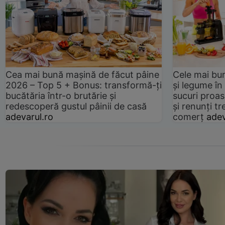
Cea mai bună mașină de făcut pâine
Cele mai bu
2026 – Top 5 + Bonus: transformă-ți
și legume în
bucătăria într-o brutărie și
sucuri proas
redescoperă gustul pâinii de casă
și renunți tr
adevarul.ro
comerț
adev