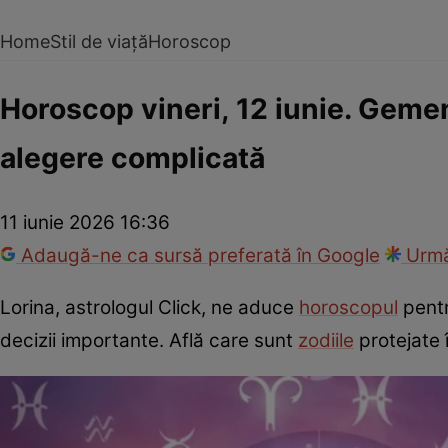
Home
Stil de viață
Horoscop
Horoscop vineri, 12 iunie. Gemeni
alegere complicată
11 iunie 2026 16:36
Adaugă-ne ca sursă preferată în Google
Urmă
Lorina, astrologul Click, ne aduce
horoscopul
pentr
decizii importante. Află care sunt
zodiile
protejate 