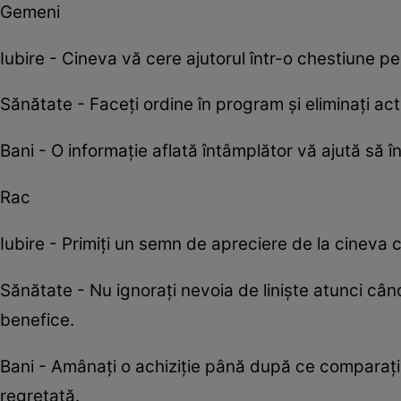
Gemeni
Iubire - Cineva vă cere ajutorul într-o chestiune per
Sănătate - Faceți ordine în program și eliminați act
Bani - O informație aflată întâmplător vă ajută să î
Rac
Iubire - Primiți un semn de apreciere de la cineva
Sănătate - Nu ignorați nevoia de liniște atunci cân
benefice.
Bani - Amânați o achiziție până după ce comparați 
regretată.