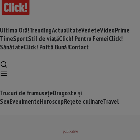
Ultima Oră!
Trending
Actualitate
Vedete
Video
Prime
Time
Sport
Stil de viață
Click! Pentru Femei
Click!
Sănătate
Click! Poftă Bună!
Contact
Trucuri de frumusețe
Dragoste și
Sex
Evenimente
Horoscop
Rețete culinare
Travel