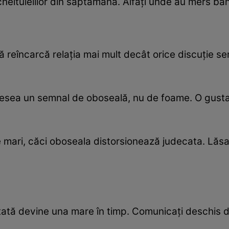
 cheltuielilor din săptămână. Alfați unde au mers ban
nă reîncarcă relația mai mult decât orice discuție s
desea un semnal de oboseală, nu de foame. O gusta
re mari, căci oboseala distorsionează judecata. Lăsa
atată devine una mare în timp. Comunicați deschis