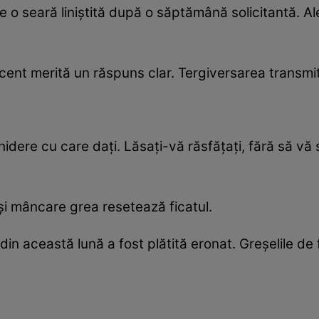
o seară liniștită după o săptămână solicitantă. Alege
cent merită un răspuns clar. Tergiversarea transmi
idere cu care dați. Lăsați-vă răsfățați, fără să vă s
 și mâncare grea resetează ficatul.
 din această lună a fost plătită eronat. Greșelile d