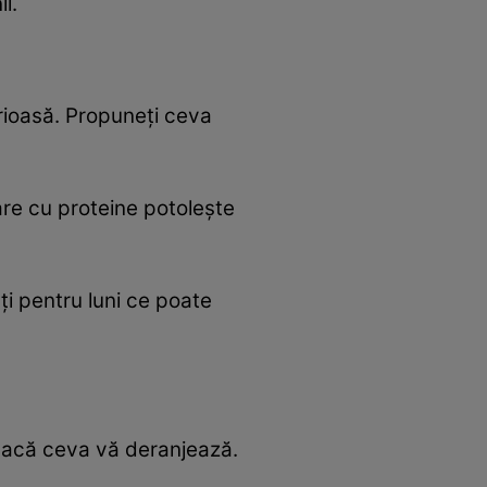
ii.
erioasă. Propuneți ceva
re cu proteine potolește
ți pentru luni ce poate
 dacă ceva vă deranjează.