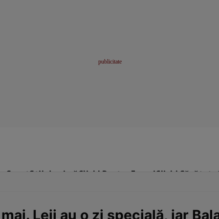
me
Sport
Stil de viață
Click! Pentru Femei
Click! Sănătate
ai. Leii au o zi specială, iar Bal