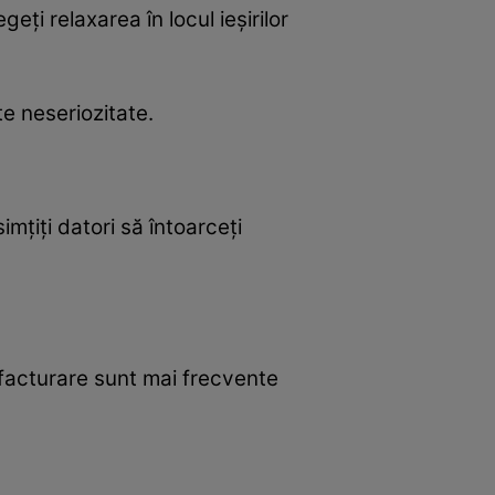
ți relaxarea în locul ieșirilor
te neseriozitate.
imțiți datori să întoarceți
e facturare sunt mai frecvente