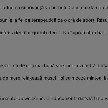
te aduce o cunoștință valoroasă. Carisma e la cote î
uni e la fel de terapeutică ca o oră de sport. Râsul 
sănătos decât regretul ulterior. Nu împrumutați ba
de voi, nu de cea mai bună versiune a voastră. Lăsa
e de mare relaxează mușchii și calmează mintea. In
ită înainte de weekend. Un document trimis la timp v