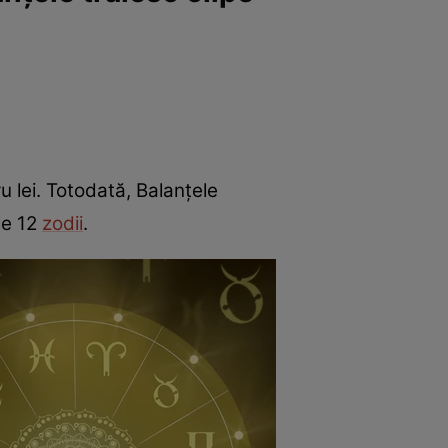
u lei. Totodată, Balanțele
le 12
zodii
.