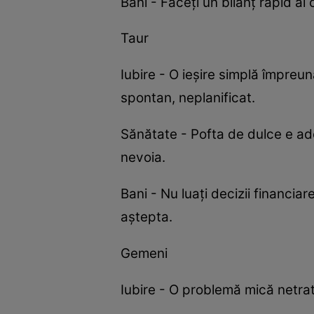
Bani - Faceți un bilanț rapid al
Taur
Iubire - O ieșire simplă împreu
spontan, neplanificat.
Sănătate - Pofta de dulce e a
nevoia.
Bani - Nu luați decizii financia
aștepta.
Gemeni
Iubire - O problemă mică netr