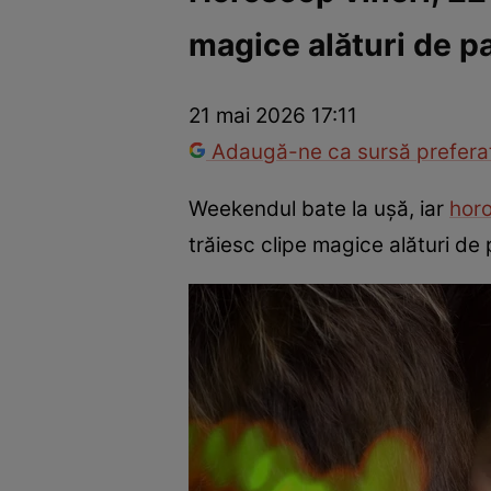
magice alături de pa
Trucuri de frumusețe
Dragoste și Sex
Evenimente
Horos
21 mai 2026 17:11
Adaugă-ne ca sursă preferat
Weekendul bate la ușă, iar
hor
trăiesc clipe magice alături de 