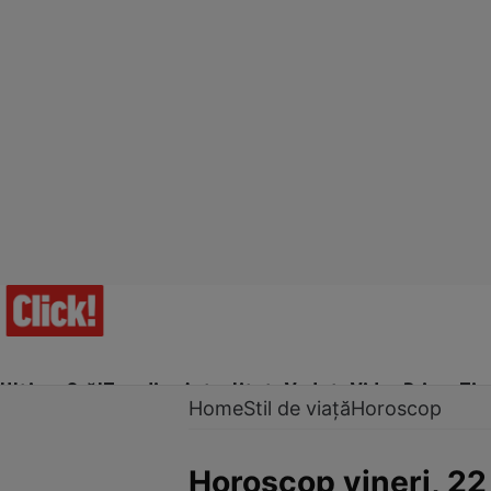
Ultima Oră!
Trending
Actualitate
Vedete
Video
Prime Ti
Home
Stil de viață
Horoscop
Horoscop vineri, 22 m