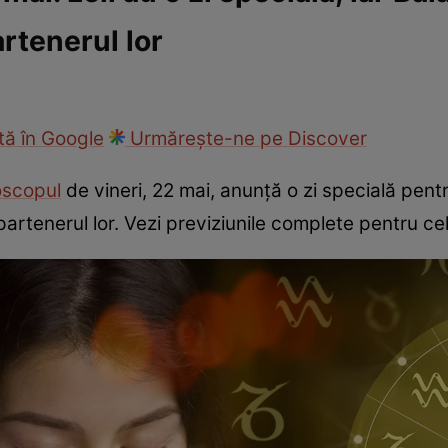
rtenerul lor
cop
Rețete culinare
Travel
ă în Google
Urmărește-ne pe Discover
oscopul
de vineri, 22 mai, anunță o zi specială pentr
partenerul lor. Vezi previziunile complete pentru ce