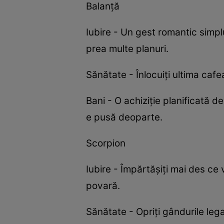
Balanță
Iubire - Un gest romantic simp
prea multe planuri.
Sănătate - Înlocuiți ultima ca
Bani - O achiziție planificată
e pusă deoparte.
Scorpion
Iubire - Împărtășiți mai des ce 
povară.
Sănătate - Opriți gândurile le